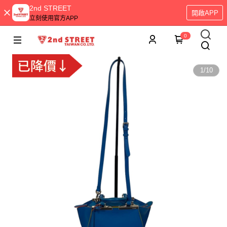
2nd STREET
開啟APP
立刻使用官方APP
0
1
/
10