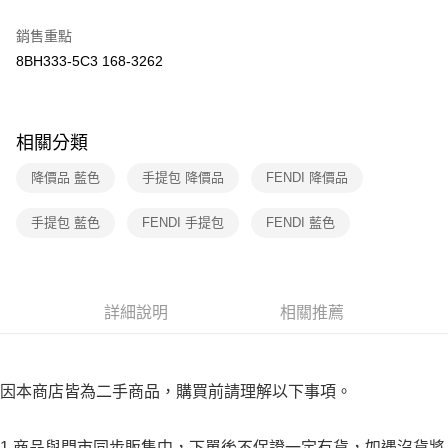
２．訂單成立數日內，您將收到繳費通知簡訊。
7-11取貨付款
３．收到繳費通知簡訊後14天內，點擊此簡訊中的連結，可透過四大超商／
銷售重點
免運費
ATM／網路銀行／等多元方式進行付款，方視為交易完成。
8BH333-5C3 168-3262
※ 請注意：結帳手續完成當下不需立刻繳費，但若您需要取消訂單，請聯絡
付款後7-11取貨
購買商品的店家。未經商家同意取消之訂單仍視為有效，需透過AFTEE先享
後付繳納相關費用。
免運費
※ 交易是否成功請以「AFTEE先享後付 」之結帳頁面顯示為準，若有關於
相關分類
是否繳費成功／繳費後需取消欲退款等相關疑問，請聯繫「AFTEE先享後付
宅配
客戶支援中心」
https://netprotections.freshdesk.com/support/home
免運費
降價品 藍色
手提包 降價品
FENDI 降價品
【注意事項】
１．透過由恩沛科技股份有限公司提供之「AFTEE先享後付」服務完成之交
手提包 藍色
FENDI 手提包
FENDI 藍色
易，需依本服務之必要範圍內提供個人資料，並將交易相關給付款項請求債
權轉讓予恩沛科技股份有限公司。
２．關於個人資料處理事宜，請瀏覽以下網址：
https://aftee.tw/terms/#terms3
３．未成年的使用者請事先徵得法定代理人或監護人之同意方可使用
詳細說明
相關推薦
「AFTEE先享後付」，若未經同意申辦者引起之損失，本公司不負相關責
任。
４．使用「AFTEE先享後付」時，將依據個別帳號之用戶狀況，依本公司即
時審查核予不同之上限額度；若仍有額度不足之情形，本公司將視審查結果
因本商店皆為二手商品，購買前請理解以下事項。
請求用戶進行身份認證。
５．嚴禁一人註冊多個帳號或使用他人資訊註冊。若發現惡意使用之情形，
恩沛科技股份有限公司將有權停止該用戶之使用額度並採取法律行動。
1.商品與門市同步販售中，下單後不保證一定有貨，如遇沒貨將