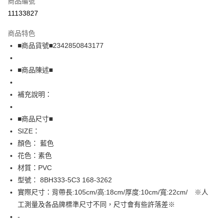
商品編號
超商取貨付款
11133827
LINE Pay
商品特色
Apple Pay
■商品貨號■2342850843177
街口支付
■商品陳述■
悠遊付
補充說明：
全盈+PAY
AFTEE先享後付
■商品尺寸■
相關說明
SIZE：
【關於「AFTEE先享後付」】
顏色： 藍色
AFTEE先享後付是「在收到商品之後才付款」的支付方式。 讓您購物簡單
運送方式
花色：素色
便利好安心！
１．簡單：不需註冊會員、不需綁卡、不需儲值。
全家取貨付款
材質：PVC
２．便利：只要手機號碼，簡訊認證，即可結帳。
型號： 8BH333-5C3 168-3262
免運費
３．安心：先確認商品／服務後，再付款。
實際尺寸：背帶長:105cm/高:18cm/厚度:10cm/寬:22cm/ ※人
付款後全家取貨
【「AFTEE先享後付」結帳流程】
工測量及各品牌標準尺寸不同，尺寸會有些許落差※
１．於結帳方式選擇「AFTEE先享後付」後，將跳轉至「AFTEE先享後付」
免運費
-
結帳頁面，進行簡訊認證並確認金額後，即可完成結帳。