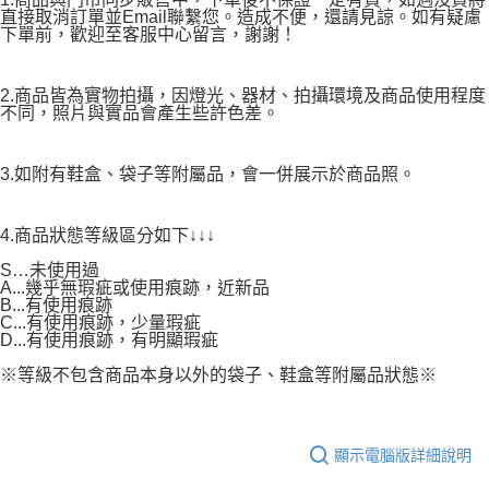
直接取消訂單並Email聯繫您。造成不便，還請見諒。如有疑慮
下單前，歡迎至客服中心留言，謝謝！
2.商品皆為實物拍攝，因燈光、器材、拍攝環境及商品使用程度
不同，照片與實品會產生些許色差。
3.如附有鞋盒、袋子等附屬品，會一併展示於商品照。
4.商品狀態等級區分如下↓↓↓
S…未使用過
A...幾乎無瑕疵或使用痕跡，近新品
B...有使用痕跡
C...有使用痕跡，少量瑕疵
D...有使用痕跡，有明顯瑕疵
※等級不包含商品本身以外的袋子、鞋盒等附屬品狀態※
顯示電腦版詳細說明