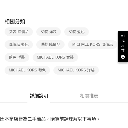
３．收到繳費通知簡訊後14天內，點擊此簡訊中的連結，可透過四大超商／
免運費
ATM／網路銀行／等多元方式進行付款，方視為交易完成。
※ 請注意：結帳手續完成當下不需立刻繳費，但若您需要取消訂單，請聯絡
付款後7-11取貨
購買商品的店家。未經商家同意取消之訂單仍視為有效，需透過AFTEE先享
相關分類
後付繳納相關費用。
免運費
※ 交易是否成功請以「AFTEE先享後付 」之結帳頁面顯示為準，若有關於
女裝 降價品
女裝 洋裝
女裝 藍色
是否繳費成功／繳費後需取消欲退款等相關疑問，請聯繫「AFTEE先享後付
宅配
AI
客戶支援中心」
https://netprotections.freshdesk.com/support/home
找
免運費
降價品 藍色
洋裝 降價品
MICHAEL KORS 降價品
尺
【注意事項】
寸
１．透過由恩沛科技股份有限公司提供之「AFTEE先享後付」服務完成之交
藍色 洋裝
MICHAEL KORS 女裝
易，需依本服務之必要範圍內提供個人資料，並將交易相關給付款項請求債
權轉讓予恩沛科技股份有限公司。
２．關於個人資料處理事宜，請瀏覽以下網址：
MICHAEL KORS 藍色
MICHAEL KORS 洋裝
https://aftee.tw/terms/#terms3
３．未成年的使用者請事先徵得法定代理人或監護人之同意方可使用
「AFTEE先享後付」，若未經同意申辦者引起之損失，本公司不負相關責
任。
４．使用「AFTEE先享後付」時，將依據個別帳號之用戶狀況，依本公司即
詳細說明
相關推薦
時審查核予不同之上限額度；若仍有額度不足之情形，本公司將視審查結果
請求用戶進行身份認證。
５．嚴禁一人註冊多個帳號或使用他人資訊註冊。若發現惡意使用之情形，
恩沛科技股份有限公司將有權停止該用戶之使用額度並採取法律行動。
因本商店皆為二手商品，購買前請理解以下事項。