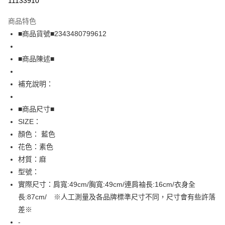
11133910
LINE Pay
商品特色
Apple Pay
■商品貨號■2343480799612
街口支付
■商品陳述■
悠遊付
補充說明：
全盈+PAY
AFTEE先享後付
■商品尺寸■
相關說明
SIZE：
【關於「AFTEE先享後付」】
顏色： 藍色
AFTEE先享後付是「在收到商品之後才付款」的支付方式。 讓您購物簡單
運送方式
花色：素色
便利好安心！
１．簡單：不需註冊會員、不需綁卡、不需儲值。
全家取貨付款
材質：麻
２．便利：只要手機號碼，簡訊認證，即可結帳。
型號：
免運費
３．安心：先確認商品／服務後，再付款。
實際尺寸：肩寬:49cm/胸寬:49cm/連肩袖長:16cm/衣身全
付款後全家取貨
【「AFTEE先享後付」結帳流程】
長:87cm/ ※人工測量及各品牌標準尺寸不同，尺寸會有些許落
１．於結帳方式選擇「AFTEE先享後付」後，將跳轉至「AFTEE先享後付」
免運費
差※
結帳頁面，進行簡訊認證並確認金額後，即可完成結帳。
２．訂單成立數日內，您將收到繳費通知簡訊。
-
7-11取貨付款