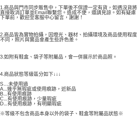
1.商品與門市同步販售中，下單後不保證一定有貨，如遇沒貨將
直接取消訂單並Email聯繫您。造成不便，還請見諒。如有疑慮
下單前，歡迎至客服中心留言，謝謝！
2.商品皆為實物拍攝，因燈光、器材、拍攝環境及商品使用程度
不同，照片與實品會產生些許色差。
3.如附有鞋盒、袋子等附屬品，會一併展示於商品照。
4.商品狀態等級區分如下↓↓↓
S…未使用過
A...幾乎無瑕疵或使用痕跡，近新品
B...有使用痕跡
C...有使用痕跡，少量瑕疵
D...有使用痕跡，有明顯瑕疵
※等級不包含商品本身以外的袋子、鞋盒等附屬品狀態※