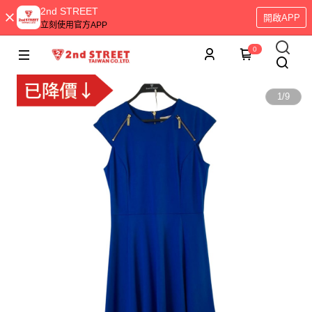
2nd STREET
開啟APP
立刻使用官方APP
0
1
/
9