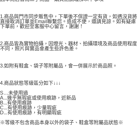
1.商品與門市同步販售中，下單後不保證一定有貨，如遇沒貨將
直接取消訂單並Email聯繫您。造成不便，還請見諒。如有疑慮
下單前，歡迎至客服中心留言，謝謝！
2.商品皆為實物拍攝，因燈光、器材、拍攝環境及商品使用程度
不同，照片與實品會產生些許色差。
3.如附有鞋盒、袋子等附屬品，會一併展示於商品照。
4.商品狀態等級區分如下↓↓↓
S…未使用過
A...幾乎無瑕疵或使用痕跡，近新品
B...有使用痕跡
C...有使用痕跡，少量瑕疵
D...有使用痕跡，有明顯瑕疵
※等級不包含商品本身以外的袋子、鞋盒等附屬品狀態※