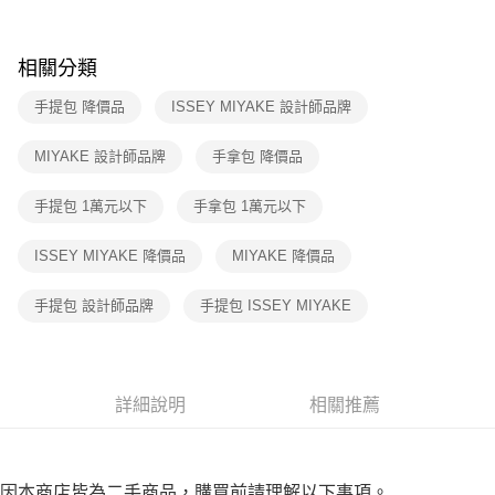
免運費
ATM／網路銀行／等多元方式進行付款，方視為交易完成。
※ 請注意：結帳手續完成當下不需立刻繳費，但若您需要取消訂單，請聯絡
付款後7-11取貨
購買商品的店家。未經商家同意取消之訂單仍視為有效，需透過AFTEE先享
相關分類
後付繳納相關費用。
免運費
※ 交易是否成功請以「AFTEE先享後付 」之結帳頁面顯示為準，若有關於
手提包 降價品
ISSEY MIYAKE 設計師品牌
是否繳費成功／繳費後需取消欲退款等相關疑問，請聯繫「AFTEE先享後付
宅配
客戶支援中心」
https://netprotections.freshdesk.com/support/home
免運費
MIYAKE 設計師品牌
手拿包 降價品
【注意事項】
１．透過由恩沛科技股份有限公司提供之「AFTEE先享後付」服務完成之交
手提包 1萬元以下
手拿包 1萬元以下
易，需依本服務之必要範圍內提供個人資料，並將交易相關給付款項請求債
權轉讓予恩沛科技股份有限公司。
２．關於個人資料處理事宜，請瀏覽以下網址：
ISSEY MIYAKE 降價品
MIYAKE 降價品
https://aftee.tw/terms/#terms3
３．未成年的使用者請事先徵得法定代理人或監護人之同意方可使用
手提包 設計師品牌
手提包 ISSEY MIYAKE
「AFTEE先享後付」，若未經同意申辦者引起之損失，本公司不負相關責
任。
４．使用「AFTEE先享後付」時，將依據個別帳號之用戶狀況，依本公司即
時審查核予不同之上限額度；若仍有額度不足之情形，本公司將視審查結果
請求用戶進行身份認證。
詳細說明
相關推薦
５．嚴禁一人註冊多個帳號或使用他人資訊註冊。若發現惡意使用之情形，
恩沛科技股份有限公司將有權停止該用戶之使用額度並採取法律行動。
因本商店皆為二手商品，購買前請理解以下事項。