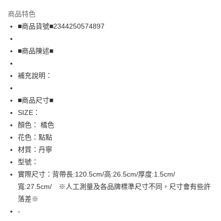
LINE Pay
商品特色
Apple Pay
■商品貨號■2344250574897
街口支付
■商品陳述■
悠遊付
補充說明：
全盈+PAY
AFTEE先享後付
■商品尺寸■
相關說明
SIZE：
【關於「AFTEE先享後付」】
顏色： 橘色
AFTEE先享後付是「在收到商品之後才付款」的支付方式。 讓您購物簡單
運送方式
花色：點點
便利好安心！
１．簡單：不需註冊會員、不需綁卡、不需儲值。
全家取貨付款
材質：丹寧
２．便利：只要手機號碼，簡訊認證，即可結帳。
型號：
免運費
３．安心：先確認商品／服務後，再付款。
實際尺寸：背帶長:120.5cm/高:26.5cm/厚度:1.5cm/
付款後全家取貨
【「AFTEE先享後付」結帳流程】
寬:27.5cm/ ※人工測量及各品牌標準尺寸不同，尺寸會有些許
１．於結帳方式選擇「AFTEE先享後付」後，將跳轉至「AFTEE先享後付」
免運費
落差※
結帳頁面，進行簡訊認證並確認金額後，即可完成結帳。
２．訂單成立數日內，您將收到繳費通知簡訊。
-
7-11取貨付款
３．收到繳費通知簡訊後14天內，點擊此簡訊中的連結，可透過四大超商／