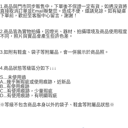
1.商品與門市同步販售中，下單後不保證一定有貨，如遇沒貨將
直接取消訂單並Email聯繫您。造成不便，還請見諒。如有疑慮
下單前，歡迎至客服中心留言，謝謝！
2.商品皆為實物拍攝，因燈光、器材、拍攝環境及商品使用程度
不同，照片與實品會產生些許色差。
3.如附有鞋盒、袋子等附屬品，會一併展示於商品照。
4.商品狀態等級區分如下↓↓↓
S…未使用過
A...幾乎無瑕疵或使用痕跡，近新品
B...有使用痕跡
C...有使用痕跡，少量瑕疵
D...有使用痕跡，有明顯瑕疵
※等級不包含商品本身以外的袋子、鞋盒等附屬品狀態※