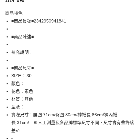
11144999
LINE Pay
商品特色
Apple Pay
■商品貨號■2342950941841
街口支付
■商品陳述■
悠遊付
補充說明：
全盈+PAY
AFTEE先享後付
■商品尺寸■
相關說明
SIZE： 30
【關於「AFTEE先享後付」】
顏色：
AFTEE先享後付是「在收到商品之後才付款」的支付方式。 讓您購物簡單
運送方式
花色：素色
便利好安心！
１．簡單：不需註冊會員、不需綁卡、不需儲值。
全家取貨付款
材質：其他
２．便利：只要手機號碼，簡訊認證，即可結帳。
型號：
免運費
３．安心：先確認商品／服務後，再付款。
實際尺寸：腰圍:71cm/臀圍:80cm/褲襠長:86cm/褲內襠
付款後全家取貨
【「AFTEE先享後付」結帳流程】
長:31cm/ ※人工測量及各品牌標準尺寸不同，尺寸會有些許落
１．於結帳方式選擇「AFTEE先享後付」後，將跳轉至「AFTEE先享後付」
免運費
差※
結帳頁面，進行簡訊認證並確認金額後，即可完成結帳。
２．訂單成立數日內，您將收到繳費通知簡訊。
-
7-11取貨付款