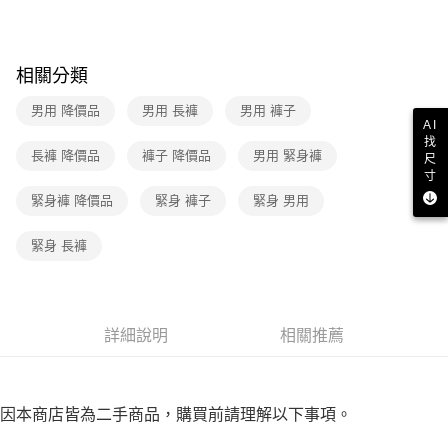
３．收到繳費通知簡訊後14天內，點擊此簡訊中的連結，可透過四大超商／
免運費
ATM／網路銀行／等多元方式進行付款，方視為交易完成。
※ 請注意：結帳手續完成當下不需立刻繳費，但若您需要取消訂單，請聯絡
付款後7-11取貨
購買商品的店家。未經商家同意取消之訂單仍視為有效，需透過AFTEE先享
相關分類
後付繳納相關費用。
免運費
※ 交易是否成功請以「AFTEE先享後付 」之結帳頁面顯示為準，若有關於
男用 降價品
男用 長褲
男用 褲子
是否繳費成功／繳費後需取消欲退款等相關疑問，請聯繫「AFTEE先享後付
宅配
AI
客戶支援中心」
https://netprotections.freshdesk.com/support/home
找
免運費
長褲 降價品
褲子 降價品
男用 緊身褲
尺
【注意事項】
寸
１．透過由恩沛科技股份有限公司提供之「AFTEE先享後付」服務完成之交
海外宅配
查看運費
緊身褲 降價品
緊身 褲子
緊身 男用
易，需依本服務之必要範圍內提供個人資料，並將交易相關給付款項請求債
權轉讓予恩沛科技股份有限公司。
２．關於個人資料處理事宜，請瀏覽以下網址：
緊身 長褲
https://aftee.tw/terms/#terms3
３．未成年的使用者請事先徵得法定代理人或監護人之同意方可使用
「AFTEE先享後付」，若未經同意申辦者引起之損失，本公司不負相關責
任。
４．使用「AFTEE先享後付」時，將依據個別帳號之用戶狀況，依本公司即
詳細說明
相關推薦
時審查核予不同之上限額度；若仍有額度不足之情形，本公司將視審查結果
請求用戶進行身份認證。
５．嚴禁一人註冊多個帳號或使用他人資訊註冊。若發現惡意使用之情形，
恩沛科技股份有限公司將有權停止該用戶之使用額度並採取法律行動。
因本商店皆為二手商品，購買前請理解以下事項。