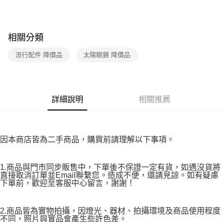
３．收到繳費通知簡訊後14天內，點擊此簡訊中的連結，可透過四大超商／
免運費
ATM／網路銀行／等多元方式進行付款，方視為交易完成。
※ 請注意：結帳手續完成當下不需立刻繳費，但若您需要取消訂單，請聯絡
付款後7-11取貨
購買商品的店家。未經商家同意取消之訂單仍視為有效，需透過AFTEE先享
相關分類
後付繳納相關費用。
免運費
※ 交易是否成功請以「AFTEE先享後付 」之結帳頁面顯示為準，若有關於
流行配件 降價品
太陽眼鏡 降價品
是否繳費成功／繳費後需取消欲退款等相關疑問，請聯繫「AFTEE先享後付
宅配
客戶支援中心」
https://netprotections.freshdesk.com/support/home
免運費
【注意事項】
１．透過由恩沛科技股份有限公司提供之「AFTEE先享後付」服務完成之交
詳細說明
相關推薦
易，需依本服務之必要範圍內提供個人資料，並將交易相關給付款項請求債
權轉讓予恩沛科技股份有限公司。
２．關於個人資料處理事宜，請瀏覽以下網址：
https://aftee.tw/terms/#terms3
３．未成年的使用者請事先徵得法定代理人或監護人之同意方可使用
因本商店皆為二手商品，購買前請理解以下事項。
「AFTEE先享後付」，若未經同意申辦者引起之損失，本公司不負相關責
任。
４．使用「AFTEE先享後付」時，將依據個別帳號之用戶狀況，依本公司即
1.商品與門市同步販售中，下單後不保證一定有貨，如遇沒貨將
時審查核予不同之上限額度；若仍有額度不足之情形，本公司將視審查結果
直接取消訂單並Email聯繫您。造成不便，還請見諒。如有疑慮
請求用戶進行身份認證。
下單前，歡迎至客服中心留言，謝謝！
５．嚴禁一人註冊多個帳號或使用他人資訊註冊。若發現惡意使用之情形，
恩沛科技股份有限公司將有權停止該用戶之使用額度並採取法律行動。
2.商品皆為實物拍攝，因燈光、器材、拍攝環境及商品使用程度
不同，照片與實品會產生些許色差。