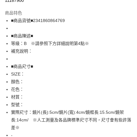
11187900
LINE Pay
商品特色
Apple Pay
■商品貨號■2341860864769
街口支付
■商品陳述■
悠遊付
等級：B ※請參照下方詳細說明第4點※
補充說明：
全盈+PAY
AFTEE先享後付
■商品尺寸■
相關說明
SIZE：
【關於「AFTEE先享後付」】
顏色：
AFTEE先享後付是「在收到商品之後才付款」的支付方式。 讓您購物簡單
運送方式
花色：
便利好安心！
１．簡單：不需註冊會員、不需綁卡、不需儲值。
全家取貨付款
材質：
２．便利：只要手機號碼，簡訊認證，即可結帳。
型號：
免運費
３．安心：先確認商品／服務後，再付款。
實際尺寸：鏡片(長):5cm/鏡片(寬):4cm/鏡框長:15.5cm/鏡架
付款後全家取貨
【「AFTEE先享後付」結帳流程】
長:14cm/ ※人工測量及各品牌標準尺寸不同，尺寸會有些許落
１．於結帳方式選擇「AFTEE先享後付」後，將跳轉至「AFTEE先享後付」
免運費
差※
結帳頁面，進行簡訊認證並確認金額後，即可完成結帳。
２．訂單成立數日內，您將收到繳費通知簡訊。
-
7-11取貨付款