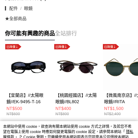
▎配件
眼鏡
★全部商品
你可能有興趣的商品
全站排行
【宜蘭店】//太陽眼
【桃園經國店】//太陽
【微風南京店】//
鏡//EK-9495-T-16
眼鏡//BL802
眼鏡//RITA
NT$500
NT$400
NT$1,500
NT$600
NT$800
NT$2,400
本網站中使用 cookie，欲查詢有關本網站使用 cookie 方式之詳情，及若您不希
熱門標籤
望在電腦上使用 cookie 時應如何變更電腦的 cookie 設定，請參閱本網站「
隱私
權條款
」之 Cookie 聲明。您繼續使用本網站即表示您同意本公司得按本網站使