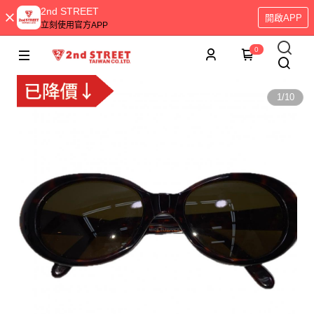
2nd STREET
開啟APP
立刻使用官方APP
0
1
/
10