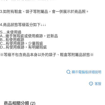
3.如附有鞋盒、袋子等附屬品，會一併展示於商品照。
4.商品狀態等級區分如下↓↓↓
S…未使用過
A...幾乎無瑕疵或使用痕跡，近新品
B...有使用痕跡
C...有使用痕跡，少量瑕疵
D...有使用痕跡，有明顯瑕疵
※等級不包含商品本身以外的袋子、鞋盒等附屬品狀態※
顯示電腦版詳細說明
客服
商品相關分類 (2)