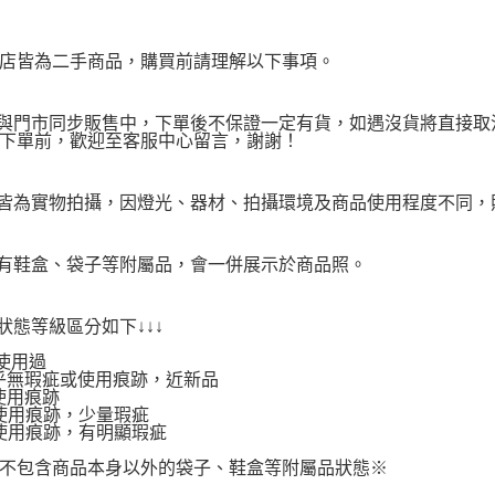
店皆為二手商品，購買前請理解以下事項。
品與門市同步販售中，下單後不保證一定有貨，如遇沒貨將直接取消
下單前，歡迎至客服中心留言，謝謝！
品皆為實物拍攝，因燈光、器材、拍攝環境及商品使用程度不同
附有鞋盒、袋子等附屬品，會一併展示於商品照。
品狀態等級區分如下↓↓↓
使用過
.幾乎無瑕疵或使用痕跡，近新品
有使用痕跡
.有使用痕跡，少量瑕疵
.有使用痕跡，有明顯瑕疵
不包含商品本身以外的袋子、鞋盒等附屬品狀態※