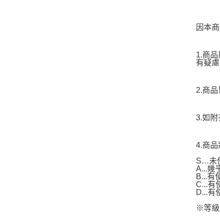
因本商
1.商
有疑慮
2.商
3.如
4.商
S…未
A..
B...
C..
D..
※等級