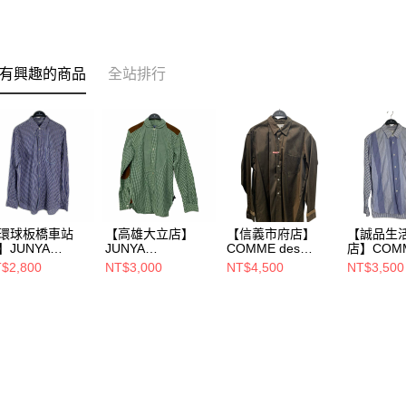
有興趣的商品
全站排行
環球板橋車站
【高雄大立店】
【信義市府店】
【誠品生
】JUNYA
JUNYA
COMME des
店】COMM
ATANABE
WATANABE
GARCONS
GARCON
$2,800
NT$3,000
NT$4,500
NT$3,500
OMME des
COMME des
SHIRT/長袖襯
SHIRT/
ARCO/長袖襯
GARCO/襯
衫/L/
衫/XS/W2
/M/WG-B025
衫/S/WH-B009