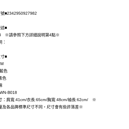
付款
■2342950927982
陳述■
B ※請參照下方詳細說明第4點※
明：
尺寸■
 M
享後付
 藍色
FTEE先享後付」】
素色
先享後付是「在收到商品之後才付款」的支付方式。 讓您購物簡單
棉
心！
WN-B018
：不需註冊會員、不需綁卡、不需儲值。
：只要手機號碼，簡訊認證，即可結帳。
：肩寬:41cm/衣長:65cm/胸寬:48cm/袖長:62cm/ ※
付款
：先確認商品／服務後，再付款。
量及各品牌標準尺寸不同，尺寸會有些許落差※
EE先享後付」結帳流程】
家取貨
方式選擇「AFTEE先享後付」後，將跳轉至「AFTEE先享後
頁面，進行簡訊認證並確認金額後，即可完成結帳。