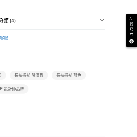
成立數日內，您將收到繳費通知簡訊。
費通知簡訊後14天內，點擊此簡訊中的連結，可透過四大超商
付款
網路銀行／等多元方式進行付款，方視為交易完成。
：結帳手續完成當下不需立刻繳費，但若您需要取消訂單，請聯
AI
類 (4)
的店家。未經商家同意取消之訂單仍視為有效，需透過AFTEE
找
繳納相關費用。
1取貨
尺
襯衫
否成功請以「AFTEE先享後付 」之結帳頁面顯示為準，若有關於
寸
客服
功／繳費後需取消欲退款等相關疑問，請聯繫「AFTEE先享後
品
援中心」
https://netprotections.freshdesk.com/support/home
ax 50% off
項】
恩沛科技股份有限公司提供之「AFTEE先享後付」服務完成之
｜設計師品牌
依本服務之必要範圍內提供個人資料，並將交易相關給付款項請
讓予恩沛科技股份有限公司。
衫
長袖襯衫 降價品
長袖襯衫 藍色
個人資料處理事宜，請瀏覽以下網址：
ee.tw/terms/#terms3
年的使用者請事先徵得法定代理人或監護人之同意方可使用
ABE 設計師品牌
E先享後付」，若未經同意申辦者引起之損失，本公司不負相關責
AFTEE先享後付」時，將依據個別帳號之用戶狀況，依本公司
核予不同之上限額度；若仍有額度不足之情形，本公司將視審查
用戶進行身份認證。
一人註冊多個帳號或使用他人資訊註冊。若發現惡意使用之情
科技股份有限公司將有權停止該用戶之使用額度並採取法律行