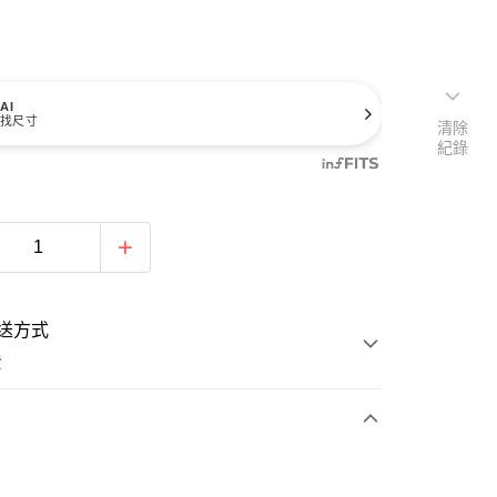
AI
找尺寸
清除
紀錄
送方式
費
次付款