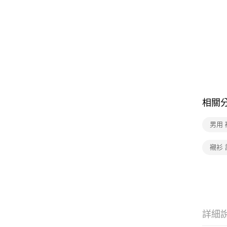
相關
男用 
襯衫
詳細