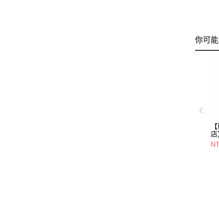
你可能
【
店
W
NT
C
G
衫