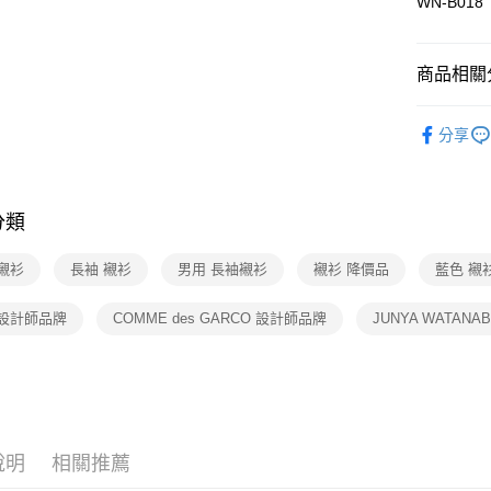
２．訂單
WN-B018
３．收到繳
7-11取貨
／ATM／
免運費
※ 請注意
商品相關分
絡購買商品
先享後付
付款後7-1
▎男裝
※ 交易是
免運費
分享
是否繳費成
★全部商
付客戶支
宅配
★降價專區⬇M
【注意事
免運費
１．透過由
分類
內行挖寶
交易，需
求債權轉
襯衫
長袖 襯衫
男用 長袖襯衫
襯衫 降價品
藍色 襯
２．關於
https://aft
３．未成
 設計師品牌
COMME des GARCO 設計師品牌
JUNYA WATAN
「AFTE
任。
４．使用「
即時審查
結果請求
５．嚴禁
形，恩沛
說明
相關推薦
動。