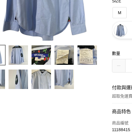
SIZE
M
數量
付款與運
超取免運
付款方式
商品特色
信用卡一
商品編號
11188415