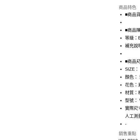
超商取貨
商品特色
LINE Pay
■商品貨號
Apple Pay
■商品
街口支付
等級：
補充說
悠遊付
全盈+PAY
■商品
SIZE：
AFTEE先
顏色：
相關說明
【關於「A
花色：
AFTEE
材質：
便利好安
運送方式
型號： 
１．簡單
２．便利
實際尺寸
全家取貨
３．安心
人工測
免運費
【「AFT
-
付款後全
１．於結帳
銷售重點
付」結帳
免運費