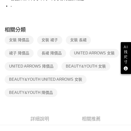
２．訂單成立數日內，您將收到繳費通知簡訊。
-
7-11取貨付款
３．收到繳費通知簡訊後14天內，點擊此簡訊中的連結，可透過四大超商／
免運費
ATM／網路銀行／等多元方式進行付款，方視為交易完成。
※ 請注意：結帳手續完成當下不需立刻繳費，但若您需要取消訂單，請聯絡
付款後7-11取貨
購買商品的店家。未經商家同意取消之訂單仍視為有效，需透過AFTEE先享
相關分類
後付繳納相關費用。
免運費
※ 交易是否成功請以「AFTEE先享後付 」之結帳頁面顯示為準，若有關於
女裝 降價品
女裝 裙子
女裝 長裙
是否繳費成功／繳費後需取消欲退款等相關疑問，請聯繫「AFTEE先享後付
宅配
客戶支援中心」
https://netprotections.freshdesk.com/support/home
AI
免運費
找
裙子 降價品
長裙 降價品
UNITED ARROWS 女裝
尺
【注意事項】
寸
１．透過由恩沛科技股份有限公司提供之「AFTEE先享後付」服務完成之交
UNITED ARROWS 降價品
BEAUTY&YOUTH 女裝
易，需依本服務之必要範圍內提供個人資料，並將交易相關給付款項請求債
權轉讓予恩沛科技股份有限公司。
２．關於個人資料處理事宜，請瀏覽以下網址：
BEAUTY&YOUTH UNITED ARROWS 女裝
https://aftee.tw/terms/#terms3
３．未成年的使用者請事先徵得法定代理人或監護人之同意方可使用
BEAUTY&YOUTH 降價品
「AFTEE先享後付」，若未經同意申辦者引起之損失，本公司不負相關責
任。
４．使用「AFTEE先享後付」時，將依據個別帳號之用戶狀況，依本公司即
時審查核予不同之上限額度；若仍有額度不足之情形，本公司將視審查結果
請求用戶進行身份認證。
詳細說明
相關推薦
５．嚴禁一人註冊多個帳號或使用他人資訊註冊。若發現惡意使用之情形，
恩沛科技股份有限公司將有權停止該用戶之使用額度並採取法律行動。