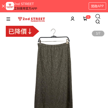
2nd STREET
開啟APP
立刻使用官方APP
0
1
/
7