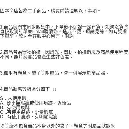
因本商店皆為二手商品，購買前請理解以下事項。
1.商品與門市同步販售中，下單後不保證一定有貨，如遇沒貨將
直接取消訂單並Email聯繫您。造成不便，還請見諒。如有疑慮
下單前，歡迎至客服中心留言，謝謝！
2.商品皆為實物拍攝，因燈光、器材、拍攝環境及商品使用程度
不同，照片與實品會產生些許色差。
3.如附有鞋盒、袋子等附屬品，會一併展示於商品照。
4.商品狀態等級區分如下↓↓↓
S…未使用過
A...幾乎無瑕疵或使用痕跡，近新品
B...有使用痕跡
C...有使用痕跡，少量瑕疵
D...有使用痕跡，有明顯瑕疵
※等級不包含商品本身以外的袋子、鞋盒等附屬品狀態※