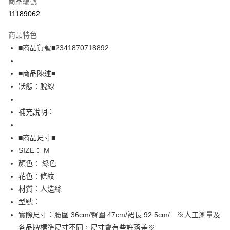
商品編號
超商取貨付款
11189062
LINE Pay
商品特色
Apple Pay
■商品貨號■2341870718892
街口支付
■商品陳述■
悠遊付
狀態：脫線
全盈+PAY
補充說明：
AFTEE先享後付
相關說明
■商品尺寸■
【關於「AFTEE先享後付」】
SIZE： M
AFTEE先享後付是「在收到商品之後才付款」的支付方式。 讓您購物簡單
運送方式
顏色： 綠色
便利好安心！
１．簡單：不需註冊會員、不需綁卡、不需儲值。
全家取貨付款
花色：條紋
２．便利：只要手機號碼，簡訊認證，即可結帳。
材質：人造絲
免運費
３．安心：先確認商品／服務後，再付款。
型號：
付款後全家取貨
【「AFTEE先享後付」結帳流程】
實際尺寸：腰圍:36cm/臀圍:47cm/裙長:92.5cm/ ※人工測量及
１．於結帳方式選擇「AFTEE先享後付」後，將跳轉至「AFTEE先享後付」
免運費
各品牌標準尺寸不同，尺寸會有些許落差※
結帳頁面，進行簡訊認證並確認金額後，即可完成結帳。