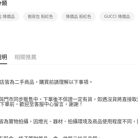
１．透過由
分類
【TOP１
交易，需
求債權轉
高人氣專區
包 降價品
側背包 粉紅色
降價品 粉紅色
GUCCI 降價品
２．關於
https://aft
３．未成
「AFTE
任。
４．使用「
即時審查
說明
相關推薦
結果請求
５．嚴禁
形，恩沛
動。
店皆為二手商品，購買前請理解以下事項。
品與門市同步販售中，下單後不保證一定有貨，如遇沒貨將直接取消
下單前，歡迎至客服中心留言，謝謝！
品皆為實物拍攝，因燈光、器材、拍攝環境及商品使用程度不同