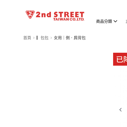
商品分類
首頁
▎包包
女用｜側．肩背包