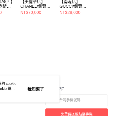
A8店】
【美麗華店】
【南港店】
【微風廣場店】
/側背
CHANEL/側背
GUCCI/側背
GUCCI/側背
6
包//9690631
包//739682
包//466507
0
NT$70,000
NT$28,000
NT$9,600
428879
NT$12,000
 cookie
kie 聲明
我知道了
官方APP
免費傳送載點至手機