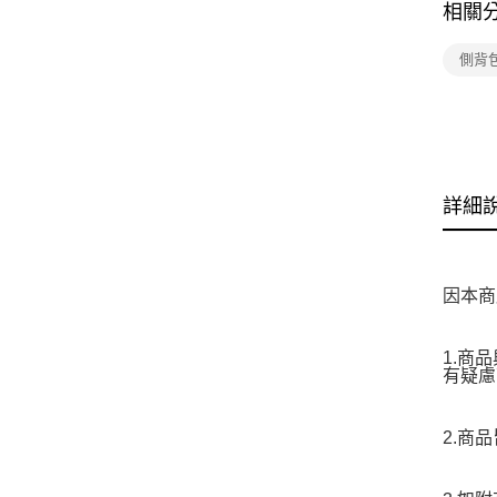
相關
側背
詳細
因本商
1.商
有疑慮
2.商