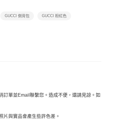
恩沛科技股份有限公司提供之「AFTEE先享後付」服務完成之
】經典精品包👜熱門品牌推薦
依本服務之必要範圍內提供個人資料，並將交易相關給付款項請
讓予恩沛科技股份有限公司。
｜專區Max50%OFF
精選女包
GUCCI 側背包
GUCCI 粉紅色
個人資料處理事宜，請瀏覽以下網址：
ee.tw/terms/#terms3
年的使用者請事先徵得法定代理人或監護人之同意方可使用
E先享後付」，若未經同意申辦者引起之損失，本公司不負相關責
AFTEE先享後付」時，將依據個別帳號之用戶狀況，依本公司
核予不同之上限額度；若仍有額度不足之情形，本公司將視審查
用戶進行身份認證。
一人註冊多個帳號或使用他人資訊註冊。若發現惡意使用之情
科技股份有限公司將有權停止該用戶之使用額度並採取法律行
訂單並Email聯繫您。造成不便，還請見諒。如
，照片與實品會產生些許色差。