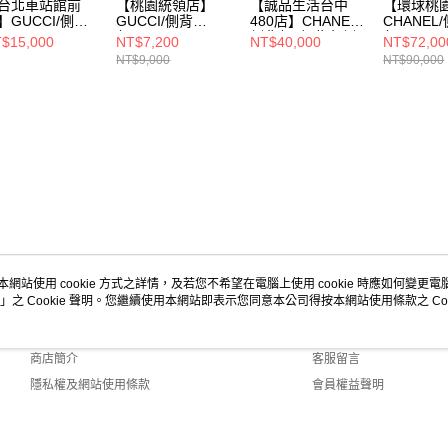
台北車站館前
【桃園統領店】
【誠品生活台中
【環球桃園
】GUCCI/側背
GUCCI/側背
480店】CHANEL/
CHANEL
/447632
包//368827
側背包//粉紫色側
包//A9223
$15,000
NT$7,200
NT$40,000
NT$72,00
0981
背包
NT$9,000
NT$90,000
本網站使用 cookie 方式之詳情，及若您不希望在電腦上使用 cookie 時應如何變更電腦的
」之 Cookie 聲明。您繼續使用本網站即表示您同意本公司得按本網站使用條款之 Coo
關於我們
客服資訊
品牌故事
購物說明
商店簡介
客服留言
隱私權及網站使用條款
會員權益聲明
聯絡我們