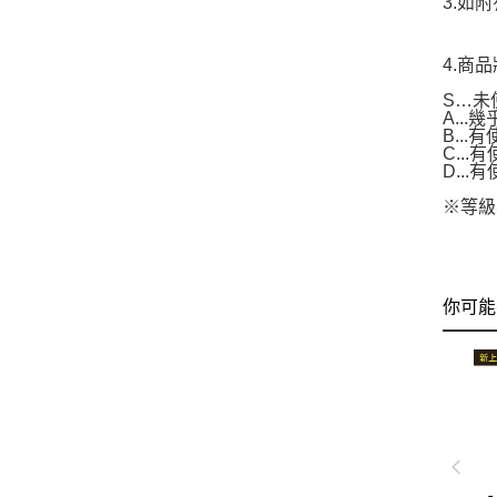
3.如
4.商
S…未
A..
B...
C..
D..
※等級
你可能