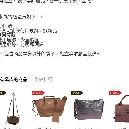
附有鞋盒、袋子等附屬品，會一併展示於商品照。
品狀態等級區分如下↓↓↓
使用過
.幾乎無瑕疵或使用痕跡，近新品
有使用痕跡
.有使用痕跡，少量瑕疵
.有使用痕跡，有明顯瑕疵
不包含商品本身以外的袋子、鞋盒等附屬品狀態※
有興趣的商品
全站排行