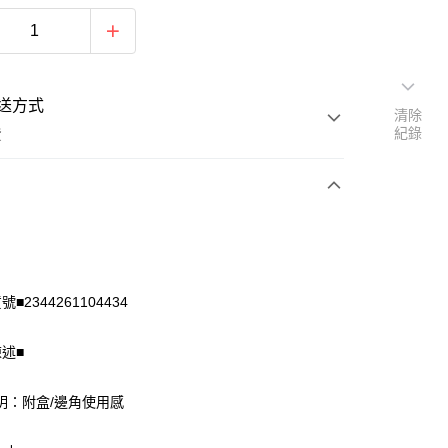
送方式
清除
紀錄
費
次付款
付款
■2344261104434
陳述■
明：附盒/邊角使用感