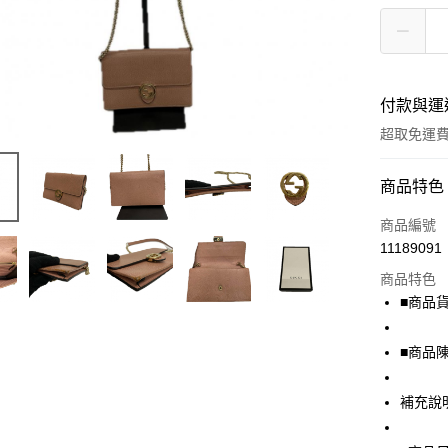
付款與運
超取免運
付款方式
商品特色
信用卡一
商品編號
11189091
超商取貨
商品特色
LINE Pay
■商品貨號
Apple Pay
■商品
街口支付
補充說
悠遊付
全盈+PAY