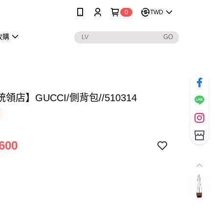
0
TWD
收購
領店】GUCCI/側背包//510314
600