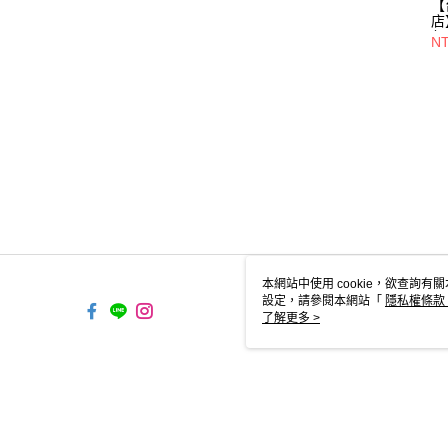
【
店
包/
NT
52
本網站中使用 cookie，欲查詢有關
設定，請參閱本網站「
隱私權條款
使用 cookie。
了解更多 >