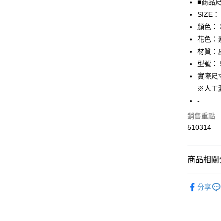
■商品
SIZE：
AFTEE先
顏色：
相關說明
【關於「A
花色：
AFTEE
材質：
便利好安
運送方式
型號： 5
１．簡單
２．便利
實際尺寸：
全家取貨
３．安心
※人工
免運費
【「AFT
-
付款後全
１．於結帳
銷售重點
付」結帳
免運費
２．訂單
510314
３．收到繳
7-11取貨
／ATM／
免運費
※ 請注意
商品相關分
絡購買商品
先享後付
付款後7-1
▎包包
※ 交易是
免運費
分享
是否繳費成
★全部商
付客戶支
宅配
★降價專區⬇M
【注意事
免運費