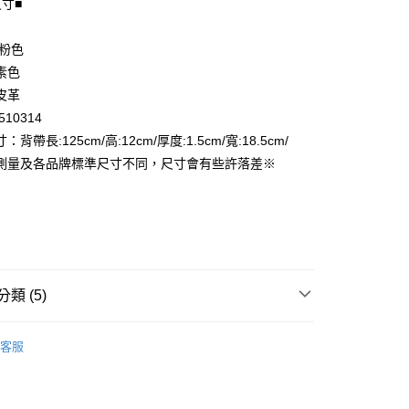
尺寸■
享後付
 粉色
FTEE先享後付」】
素色
先享後付是「在收到商品之後才付款」的支付方式。 讓您購物簡單
皮革
心！
10314
：不需註冊會員、不需綁卡、不需儲值。
：只要手機號碼，簡訊認證，即可結帳。
背帶長:125cm/高:12cm/厚度:1.5cm/寬:18.5cm/
付款
：先確認商品／服務後，再付款。
測量及各品牌標準尺寸不同，尺寸會有些許落差※
EE先享後付」結帳流程】
家取貨
方式選擇「AFTEE先享後付」後，將跳轉至「AFTEE先享後
頁面，進行簡訊認證並確認金額後，即可完成結帳。
成立數日內，您將收到繳費通知簡訊。
費通知簡訊後14天內，點擊此簡訊中的連結，可透過四大超商
付款
網路銀行／等多元方式進行付款，方視為交易完成。
：結帳手續完成當下不需立刻繳費，但若您需要取消訂單，請聯
類 (5)
的店家。未經商家同意取消之訂單仍視為有效，需透過AFTEE
繳納相關費用。
1取貨
女用｜側．肩背包
否成功請以「AFTEE先享後付 」之結帳頁面顯示為準，若有關於
客服
功／繳費後需取消欲退款等相關疑問，請聯繫「AFTEE先享後
品
援中心」
https://netprotections.freshdesk.com/support/home
ax 50% off
項】