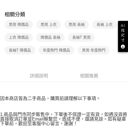
３．收到繳費通知簡訊後14天內，點擊此簡訊中的連結，可透過四大超商／
免運費
ATM／網路銀行／等多元方式進行付款，方視為交易完成。
※ 請注意：結帳手續完成當下不需立刻繳費，但若您需要取消訂單，請聯絡
相關分類
付款後7-11取貨
購買商品的店家。未經商家同意取消之訂單仍視為有效，需透過AFTEE先享
後付繳納相關費用。
男用 降價品
男用 上衣
男用 長袖
長袖 上衣
免運費
AI
※ 交易是否成功請以「AFTEE先享後付 」之結帳頁面顯示為準，若有關於
找
是否繳費成功／繳費後需取消欲退款等相關疑問，請聯繫「AFTEE先享後付
宅配
尺
上衣 降價品
降價品 長袖
長袖T 男用
客戶支援中心」
https://netprotections.freshdesk.com/support/home
寸
免運費
【注意事項】
長袖T 降價品
年度熱門 降價品
男用 年度熱門
１．透過由恩沛科技股份有限公司提供之「AFTEE先享後付」服務完成之交
易，需依本服務之必要範圍內提供個人資料，並將交易相關給付款項請求債
權轉讓予恩沛科技股份有限公司。
２．關於個人資料處理事宜，請瀏覽以下網址：
https://aftee.tw/terms/#terms3
詳細說明
相關推薦
３．未成年的使用者請事先徵得法定代理人或監護人之同意方可使用
「AFTEE先享後付」，若未經同意申辦者引起之損失，本公司不負相關責
任。
４．使用「AFTEE先享後付」時，將依據個別帳號之用戶狀況，依本公司即
因本商店皆為二手商品，購買前請理解以下事項。
時審查核予不同之上限額度；若仍有額度不足之情形，本公司將視審查結果
請求用戶進行身份認證。
５．嚴禁一人註冊多個帳號或使用他人資訊註冊。若發現惡意使用之情形，
1.商品與門市同步販售中，下單後不保證一定有貨，如遇沒貨將
恩沛科技股份有限公司將有權停止該用戶之使用額度並採取法律行動。
直接取消訂單並Email聯繫您。造成不便，還請見諒。如有疑慮
下單前，歡迎至客服中心留言，謝謝！