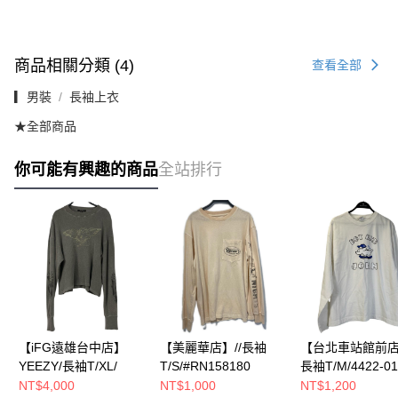
商品相關分類 (4)
查看全部
▎男裝
長袖上衣
★全部商品
你可能有興趣的商品
全站排行
【iFG遠雄台中店】
【美麗華店】//長袖
【台北車站館前店】
YEEZY/長袖T/XL/
T/S/#RN158180
長袖T/M/4422-01
NT$4,000
NT$1,000
NT$1,200