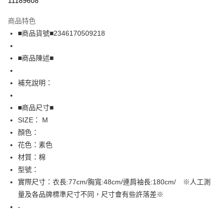
11189608
LINE Pay
商品特色
Apple Pay
■商品貨號■2346170509218
街口支付
■商品陳述■
悠遊付
補充說明：
全盈+PAY
AFTEE先享後付
■商品尺寸■
相關說明
SIZE： M
【關於「AFTEE先享後付」】
顏色：
AFTEE先享後付是「在收到商品之後才付款」的支付方式。 讓您購物簡單
運送方式
花色：素色
便利好安心！
１．簡單：不需註冊會員、不需綁卡、不需儲值。
全家取貨付款
材質：棉
２．便利：只要手機號碼，簡訊認證，即可結帳。
型號：
免運費
３．安心：先確認商品／服務後，再付款。
實際尺寸：衣長:77cm/胸寬:48cm/連肩袖長:180cm/ ※人工測
付款後全家取貨
【「AFTEE先享後付」結帳流程】
量及各品牌標準尺寸不同，尺寸會有些許落差※
１．於結帳方式選擇「AFTEE先享後付」後，將跳轉至「AFTEE先享後付」
免運費
-
結帳頁面，進行簡訊認證並確認金額後，即可完成結帳。
２．訂單成立數日內，您將收到繳費通知簡訊。
7-11取貨付款