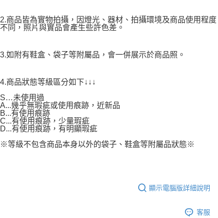
2.商品皆為實物拍攝，因燈光、器材、拍攝環境及商品使用程度
不同，照片與實品會產生些許色差。
3.如附有鞋盒、袋子等附屬品，會一併展示於商品照。
4.商品狀態等級區分如下↓↓↓
S…未使用過
A...幾乎無瑕疵或使用痕跡，近新品
B...有使用痕跡
C...有使用痕跡，少量瑕疵
D...有使用痕跡，有明顯瑕疵
※等級不包含商品本身以外的袋子、鞋盒等附屬品狀態※
顯示電腦版詳細說明
客服