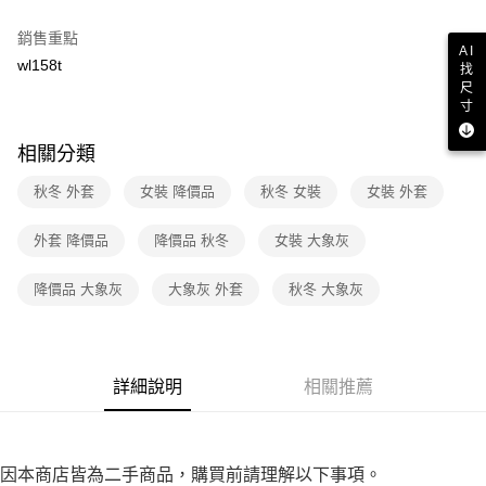
３．收到繳費通知簡訊後14天內，點擊此簡訊中的連結，可透過四大超商／
免運費
ATM／網路銀行／等多元方式進行付款，方視為交易完成。
銷售重點
※ 請注意：結帳手續完成當下不需立刻繳費，但若您需要取消訂單，請聯絡
AI
wl158t
付款後7-11取貨
購買商品的店家。未經商家同意取消之訂單仍視為有效，需透過AFTEE先享
找
後付繳納相關費用。
尺
免運費
※ 交易是否成功請以「AFTEE先享後付 」之結帳頁面顯示為準，若有關於
寸
是否繳費成功／繳費後需取消欲退款等相關疑問，請聯繫「AFTEE先享後付
宅配
客戶支援中心」
https://netprotections.freshdesk.com/support/home
相關分類
免運費
【注意事項】
秋冬 外套
女裝 降價品
秋冬 女裝
女裝 外套
１．透過由恩沛科技股份有限公司提供之「AFTEE先享後付」服務完成之交
易，需依本服務之必要範圍內提供個人資料，並將交易相關給付款項請求債
外套 降價品
降價品 秋冬
女裝 大象灰
權轉讓予恩沛科技股份有限公司。
２．關於個人資料處理事宜，請瀏覽以下網址：
https://aftee.tw/terms/#terms3
降價品 大象灰
大象灰 外套
秋冬 大象灰
３．未成年的使用者請事先徵得法定代理人或監護人之同意方可使用
「AFTEE先享後付」，若未經同意申辦者引起之損失，本公司不負相關責
任。
４．使用「AFTEE先享後付」時，將依據個別帳號之用戶狀況，依本公司即
時審查核予不同之上限額度；若仍有額度不足之情形，本公司將視審查結果
詳細說明
相關推薦
請求用戶進行身份認證。
５．嚴禁一人註冊多個帳號或使用他人資訊註冊。若發現惡意使用之情形，
恩沛科技股份有限公司將有權停止該用戶之使用額度並採取法律行動。
因本商店皆為二手商品，購買前請理解以下事項。