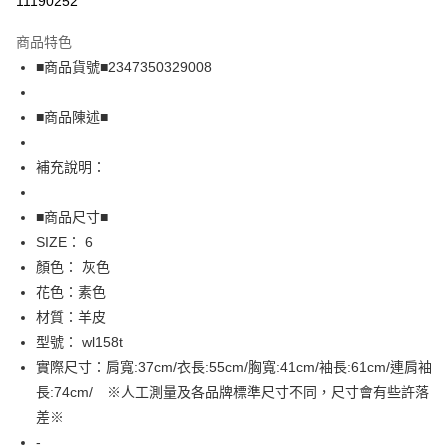
11190252
LINE Pay
商品特色
Apple Pay
■商品貨號■2347350329008
街口支付
■商品陳述■
悠遊付
補充說明：
全盈+PAY
AFTEE先享後付
■商品尺寸■
相關說明
SIZE： 6
【關於「AFTEE先享後付」】
顏色： 灰色
AFTEE先享後付是「在收到商品之後才付款」的支付方式。 讓您購物簡單
運送方式
花色：素色
便利好安心！
１．簡單：不需註冊會員、不需綁卡、不需儲值。
全家取貨付款
材質：羊皮
２．便利：只要手機號碼，簡訊認證，即可結帳。
型號： wl158t
免運費
３．安心：先確認商品／服務後，再付款。
實際尺寸：肩寬:37cm/衣長:55cm/胸寬:41cm/袖長:61cm/連肩袖
付款後全家取貨
【「AFTEE先享後付」結帳流程】
長:74cm/ ※人工測量及各品牌標準尺寸不同，尺寸會有些許落
１．於結帳方式選擇「AFTEE先享後付」後，將跳轉至「AFTEE先享後付」
免運費
差※
結帳頁面，進行簡訊認證並確認金額後，即可完成結帳。
２．訂單成立數日內，您將收到繳費通知簡訊。
-
7-11取貨付款