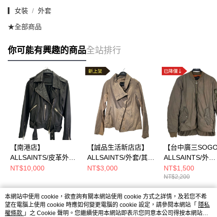
▎女裝
外套
★全部商品
你可能有興趣的商品
全站排行
【南港店】
【誠品生活新店店】
【台中廣三SOG
ALLSAINTS/皮革外套/
ALLSAINTS/外套/其
ALLSAINTS/外
其他/
他/
套/S/as-6545
NT$10,000
NT$3,000
NT$1,500
NT$2,200
本網站中使用 cookie，欲查詢有關本網站使用 cookie 方式之詳情，及若您不希
熱門標籤
望在電腦上使用 cookie 時應如何變更電腦的 cookie 設定，請參閱本網站「
隱私
權條款
」之 Cookie 聲明。您繼續使用本網站即表示您同意本公司得按本網站使