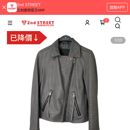
2nd STREET
開啟APP
立刻使用官方APP
0
1
/
10