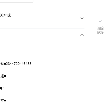
送方式
費
清除
紀錄
次付款
付款
■2344720446488
陳述■
明：
尺寸■
享後付