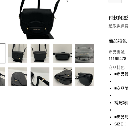
付款與運
超取免運
付款方式
商品特色
信用卡一
商品編號
11199478
超商取貨
商品特色
LINE Pay
■商品貨號
Apple Pay
■商品
街口支付
補充說
悠遊付
全盈+PAY
■商品
SIZE：
AFTEE先