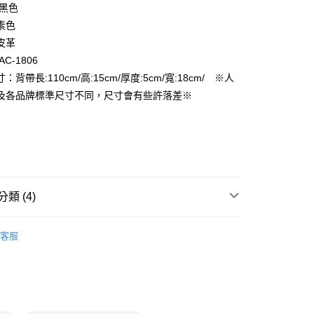
 黑色
FTEE先享後付」】
素色
先享後付是「在收到商品之後才付款」的支付方式。 讓您購物簡單
皮革
心！
C-1806
：不需註冊會員、不需綁卡、不需儲值。
：只要手機號碼，簡訊認證，即可結帳。
：背帶長:110cm/高:15cm/厚度:5cm/寬:18cm/ ※人
付款
：先確認商品／服務後，再付款。
及各品牌標準尺寸不同，尺寸會有些許落差※
EE先享後付」結帳流程】
家取貨
方式選擇「AFTEE先享後付」後，將跳轉至「AFTEE先享後
頁面，進行簡訊認證並確認金額後，即可完成結帳。
成立數日內，您將收到繳費通知簡訊。
費通知簡訊後14天內，點擊此簡訊中的連結，可透過四大超商
付款
網路銀行／等多元方式進行付款，方視為交易完成。
：結帳手續完成當下不需立刻繳費，但若您需要取消訂單，請聯
類 (4)
的店家。未經商家同意取消之訂單仍視為有效，需透過AFTEE
繳納相關費用。
1取貨
女用｜側．肩背包
否成功請以「AFTEE先享後付 」之結帳頁面顯示為準，若有關於
客服
功／繳費後需取消欲退款等相關疑問，請聯繫「AFTEE先享後
品
援中心」
https://netprotections.freshdesk.com/support/home
ax 50% off
項】
恩沛科技股份有限公司提供之「AFTEE先享後付」服務完成之
｜專區Max50%OFF
精選女包
依本服務之必要範圍內提供個人資料，並將交易相關給付款項請
讓予恩沛科技股份有限公司。