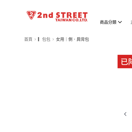
商品分類
首頁
▎包包
女用｜側．肩背包