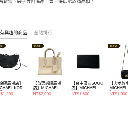
附有鞋盒、袋子等附屬品，會一併展示於商品照。
有興趣的商品
全站排行
徐匯廣場店】
【苗栗尚順廣場
【台中廣三SOGO
【忠孝敦
CHAEL KORS/
店】MICHAEL
店】MICHAEL
MICHAEL
背
KORS/側背
KORS/側背
側背包//AC
$1,200
NT$2,000
NT$1,800
NT$1,000
//30H9GCDM1L
包//35s2g7zc5l
包//38F9GTVC3L