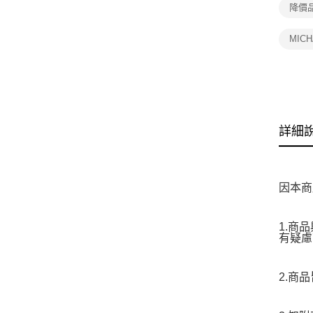
降價
MIC
詳細
因本商
1.商
有疑慮
2.商