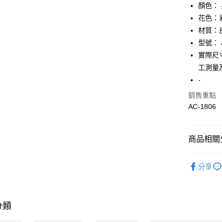
顏色：
相關說明
【關於「A
花色：
AFTEE
材質：
便利好安
運送方式
型號： A
１．簡單
２．便利
實際尺寸
全家取貨
３．安心
工測量
免運費
【「AFT
-
付款後全
１．於結帳
銷售重點
付」結帳
免運費
２．訂單
AC-1806
３．收到繳
7-11取貨
／ATM／
免運費
※ 請注意
商品相關分
絡購買商品
先享後付
付款後7-1
▎包包
※ 交易是
免運費
分享
是否繳費成
★全部商
付客戶支
宅配
★降價專區⬇M
【注意事
免運費
１．透過由
分類
高人氣專區
交易，需
求債權轉