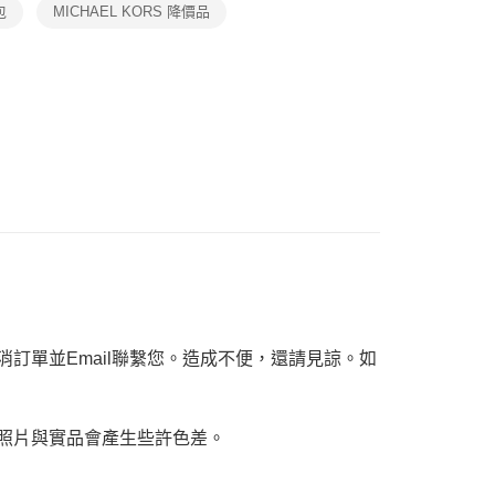
包
MICHAEL KORS 降價品
個人資料處理事宜，請瀏覽以下網址：
ee.tw/terms/#terms3
年的使用者請事先徵得法定代理人或監護人之同意方可使用
E先享後付」，若未經同意申辦者引起之損失，本公司不負相關責
AFTEE先享後付」時，將依據個別帳號之用戶狀況，依本公司
核予不同之上限額度；若仍有額度不足之情形，本公司將視審查
用戶進行身份認證。
一人註冊多個帳號或使用他人資訊註冊。若發現惡意使用之情
科技股份有限公司將有權停止該用戶之使用額度並採取法律行
訂單並Email聯繫您。造成不便，還請見諒。如
，照片與實品會產生些許色差。