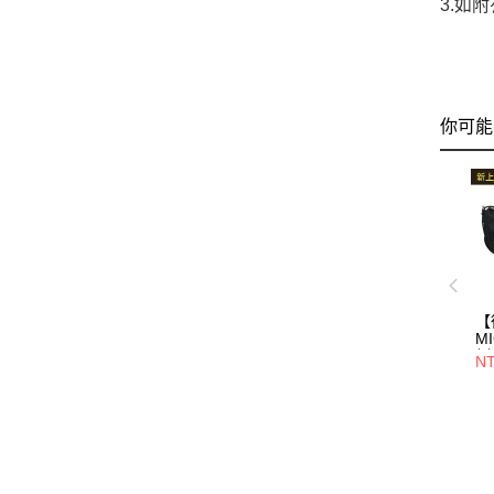
3.如
你可能
【
MI
側
NT
包