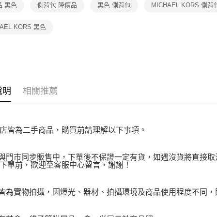
品 黑色
側背包 降價品
黑色 側背包
MICHAEL KORS 側背
２．關於
https://aft
３．未成
HAEL KORS 黑色
「AFTE
任。
４．使用「
即時審查
結果請求
５．嚴禁
形，恩沛
說明
相關推薦
動。
店皆為二手商品，購買前請理解以下事項。
品與門市同步販售中，下單後不保證一定有貨，如遇沒貨將直接取消
下單前，歡迎至客服中心留言，謝謝！
品皆為實物拍攝，因燈光、器材、拍攝環境及商品使用程度不同