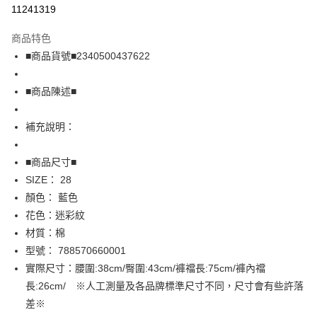
超商取貨付款
11241319
LINE Pay
商品特色
Apple Pay
■商品貨號■2340500437622
街口支付
■商品陳述■
悠遊付
補充說明：
全盈+PAY
AFTEE先享後付
■商品尺寸■
相關說明
SIZE： 28
【關於「AFTEE先享後付」】
顏色： 藍色
AFTEE先享後付是「在收到商品之後才付款」的支付方式。 讓您購物簡單
運送方式
花色：迷彩紋
便利好安心！
１．簡單：不需註冊會員、不需綁卡、不需儲值。
全家取貨付款
材質：棉
２．便利：只要手機號碼，簡訊認證，即可結帳。
型號： 788570660001
免運費
３．安心：先確認商品／服務後，再付款。
實際尺寸：腰圍:38cm/臀圍:43cm/褲襠長:75cm/褲內襠
付款後全家取貨
【「AFTEE先享後付」結帳流程】
長:26cm/ ※人工測量及各品牌標準尺寸不同，尺寸會有些許落
１．於結帳方式選擇「AFTEE先享後付」後，將跳轉至「AFTEE先享後付」
免運費
差※
結帳頁面，進行簡訊認證並確認金額後，即可完成結帳。