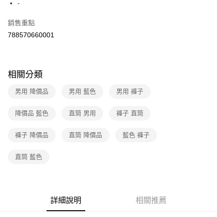
２．訂單成立數日內，您將收到繳費通知簡訊。
-
7-11取貨付款
３．收到繳費通知簡訊後14天內，點擊此簡訊中的連結，可透過四大超商／
免運費
ATM／網路銀行／等多元方式進行付款，方視為交易完成。
銷售重點
※ 請注意：結帳手續完成當下不需立刻繳費，但若您需要取消訂單，請聯絡
788570660001
付款後7-11取貨
購買商品的店家。未經商家同意取消之訂單仍視為有效，需透過AFTEE先享
後付繳納相關費用。
免運費
※ 交易是否成功請以「AFTEE先享後付 」之結帳頁面顯示為準，若有關於
是否繳費成功／繳費後需取消欲退款等相關疑問，請聯繫「AFTEE先享後付
宅配
客戶支援中心」
https://netprotections.freshdesk.com/support/home
相關分類
免運費
【注意事項】
男用 降價品
男用 藍色
男用 褲子
１．透過由恩沛科技股份有限公司提供之「AFTEE先享後付」服務完成之交
易，需依本服務之必要範圍內提供個人資料，並將交易相關給付款項請求債
降價品 藍色
直筒 男用
褲子 直筒
權轉讓予恩沛科技股份有限公司。
２．關於個人資料處理事宜，請瀏覽以下網址：
https://aftee.tw/terms/#terms3
褲子 降價品
直筒 降價品
藍色 褲子
３．未成年的使用者請事先徵得法定代理人或監護人之同意方可使用
「AFTEE先享後付」，若未經同意申辦者引起之損失，本公司不負相關責
直筒 藍色
任。
４．使用「AFTEE先享後付」時，將依據個別帳號之用戶狀況，依本公司即
時審查核予不同之上限額度；若仍有額度不足之情形，本公司將視審查結果
請求用戶進行身份認證。
５．嚴禁一人註冊多個帳號或使用他人資訊註冊。若發現惡意使用之情形，
詳細說明
相關推薦
恩沛科技股份有限公司將有權停止該用戶之使用額度並採取法律行動。