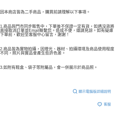
因本商店皆為二手商品，購買前請理解以下事項。
1.商品與門市同步販售中，下單後不保證一定有貨，如遇沒貨將
直接取消訂單並Email聯繫您。造成不便，還請見諒。如有疑慮
下單前，歡迎至客服中心留言，謝謝！
2.商品皆為實物拍攝，因燈光、器材、拍攝環境及商品使用程度
不同，照片與實品會產生些許色差。
3.如附有鞋盒、袋子等附屬品，會一併展示於商品照。
顯示電腦版詳細說明
客服