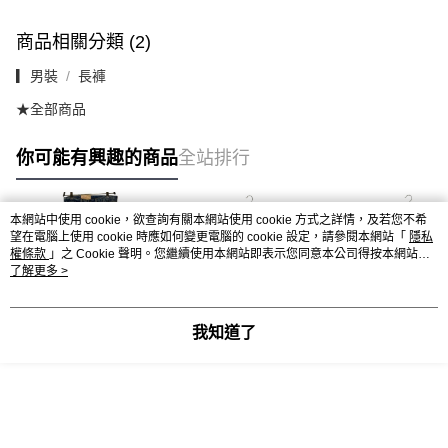
商品相關分類 (2)
▎男裝
長褲
★全部商品
你可能有興趣的商品
全站排行
本網站中使用 cookie，欲查詢有關本網站使用 cookie 方式之詳情，及若您不希
望在電腦上使用 cookie 時應如何變更電腦的 cookie 設定，請參閱本網站「
隱私
權條款
」之 Cookie 聲明。您繼續使用本網站即表示您同意本公司得按本網站使
用條款之 Cookie 聲明使用 cookie。
了解更多 >
我知道了
【台中廣三SOGO店】
【逢甲福星店】Denim
【逢甲福星店】De
Denim & Supply Ralph
& Supply Ralph
& Supply Ralph
Lauren/直
Lauren/直
Lauren/直
NT$1,000
NT$1,200
NT$1,200
筒/28/788570660001
筒/29/788585660006
筒/28/78858566