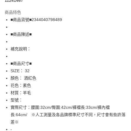
11241467
LINE Pay
商品特色
Apple Pay
■商品貨號■2344040798489
街口支付
■商品陳述■
悠遊付
補充說明：
全盈+PAY
AFTEE先享後付
■商品尺寸■
相關說明
SIZE： 32
【關於「AFTEE先享後付」】
顏色： 酒紅色
AFTEE先享後付是「在收到商品之後才付款」的支付方式。 讓您購物簡單
運送方式
花色：素色
便利好安心！
１．簡單：不需註冊會員、不需綁卡、不需儲值。
全家取貨付款
材質：羊毛
２．便利：只要手機號碼，簡訊認證，即可結帳。
型號：
免運費
３．安心：先確認商品／服務後，再付款。
實際尺寸：腰圍:32cm/臀圍:42cm/褲襠長:33cm/褲內襠
付款後全家取貨
【「AFTEE先享後付」結帳流程】
長:64cm/ ※人工測量及各品牌標準尺寸不同，尺寸會有些許落
１．於結帳方式選擇「AFTEE先享後付」後，將跳轉至「AFTEE先享後付」
免運費
差※
結帳頁面，進行簡訊認證並確認金額後，即可完成結帳。
２．訂單成立數日內，您將收到繳費通知簡訊。
-
7-11取貨付款