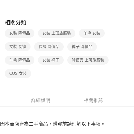
３．收到繳費通知簡訊後14天內，點擊此簡訊中的連結，可透過四大超商／
免運費
ATM／網路銀行／等多元方式進行付款，方視為交易完成。
※ 請注意：結帳手續完成當下不需立刻繳費，但若您需要取消訂單，請聯絡
付款後7-11取貨
購買商品的店家。未經商家同意取消之訂單仍視為有效，需透過AFTEE先享
相關分類
後付繳納相關費用。
免運費
※ 交易是否成功請以「AFTEE先享後付 」之結帳頁面顯示為準，若有關於
女裝 降價品
女裝 上班族服裝
羊毛 女裝
是否繳費成功／繳費後需取消欲退款等相關疑問，請聯繫「AFTEE先享後付
宅配
客戶支援中心」
https://netprotections.freshdesk.com/support/home
免運費
女裝 長褲
長褲 降價品
褲子 降價品
【注意事項】
１．透過由恩沛科技股份有限公司提供之「AFTEE先享後付」服務完成之交
羊毛 降價品
女裝 褲子
降價品 上班族服裝
易，需依本服務之必要範圍內提供個人資料，並將交易相關給付款項請求債
權轉讓予恩沛科技股份有限公司。
２．關於個人資料處理事宜，請瀏覽以下網址：
COS 女裝
https://aftee.tw/terms/#terms3
３．未成年的使用者請事先徵得法定代理人或監護人之同意方可使用
「AFTEE先享後付」，若未經同意申辦者引起之損失，本公司不負相關責
任。
４．使用「AFTEE先享後付」時，將依據個別帳號之用戶狀況，依本公司即
詳細說明
相關推薦
時審查核予不同之上限額度；若仍有額度不足之情形，本公司將視審查結果
請求用戶進行身份認證。
５．嚴禁一人註冊多個帳號或使用他人資訊註冊。若發現惡意使用之情形，
恩沛科技股份有限公司將有權停止該用戶之使用額度並採取法律行動。
因本商店皆為二手商品，購買前請理解以下事項。