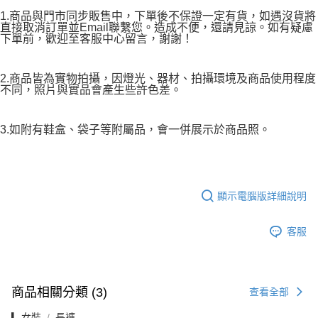
1.商品與門市同步販售中，下單後不保證一定有貨，如遇沒貨將
直接取消訂單並Email聯繫您。造成不便，還請見諒。如有疑慮
下單前，歡迎至客服中心留言，謝謝！
2.商品皆為實物拍攝，因燈光、器材、拍攝環境及商品使用程度
不同，照片與實品會產生些許色差。
3.如附有鞋盒、袋子等附屬品，會一併展示於商品照。
顯示電腦版詳細說明
客服
商品相關分類 (3)
查看全部
▎女裝
長褲