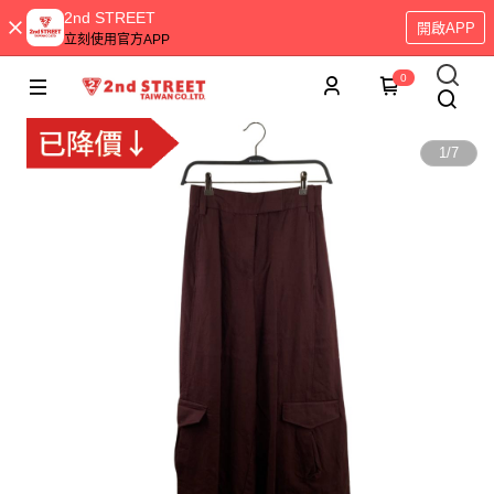
2nd STREET
開啟APP
立刻使用官方APP
0
1
/
7