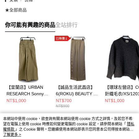
★全部商品
你可能有興趣的商品
全站排行
【宜蘭店】URBAN
【誠品生活武昌店】
【環球左營店】CO
RESEARCH Sonny
6(ROKU) BEAUTY &
針織毛衣/XS/120
Label/褲子/36/LA46-
YOUTH UNITED /褲
8
NT$1,000
NT$700
NT$1,000
NT$900
24T001
子//
本網站中使用 cookie，欲查詢有關本網站使用 cookie 方式之詳情，及若您不希
熱門標籤
望在電腦上使用 cookie 時應如何變更電腦的 cookie 設定，請參閱本網站「
隱私
權條款
」之 Cookie 聲明。您繼續使用本網站即表示您同意本公司得按本網站使
用條款之 Cookie 聲明使用 cookie。
了解更多 >