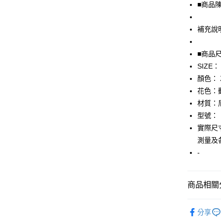
■商品
街口支付
補充說
悠遊付
全盈+PAY
■商品
SIZE：
AFTEE先
顏色：
相關說明
【關於「A
花色：
AFTEE
材質：
便利好安
運送方式
型號：
１．簡單
２．便利
實際尺寸
全家取貨
３．安心
測量及
免運費
【「AFT
-
付款後全
１．於結帳
付」結帳
免運費
２．訂單
商品相關分
３．收到繳
7-11取貨
／ATM／
▎女裝
免運費
※ 請注意
分享
絡購買商品
★全部商