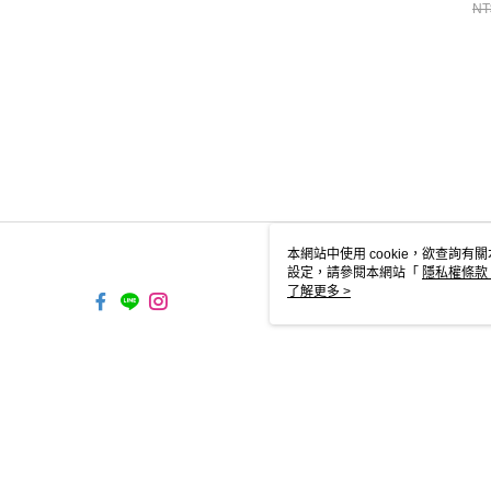
衣/
NT
本網站中使用 cookie，欲查詢有關
設定，請參閱本網站「
隱私權條款
使用 cookie。
了解更多 >
TYO-TW-MWEBG132 Web2.0
© 2026 by 台灣極沃股份有限公司