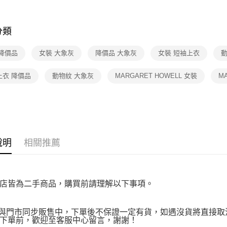
先享後付
付款後7-1
※ 交易是
★降價專區⬇M
免運費
是否繳費成
付客戶支
分類
宅配
【注意事
免運費
 降價品
女裝 大象灰
降價品 大象灰
女裝 短袖上衣
動
１．透過由
交易，需
求債權轉
上衣 降價品
動物紋 大象灰
MARGARET HOWELL 女裝
M
２．關於
https://aft
３．未成
「AFTE
任。
４．使用「
即時審查
說明
相關推薦
結果請求
５．嚴禁
形，恩沛
動。
店皆為二手商品，購買前請理解以下事項。
品與門市同步販售中，下單後不保證一定有貨，如遇沒貨將直接取消
下單前，歡迎至客服中心留言，謝謝！