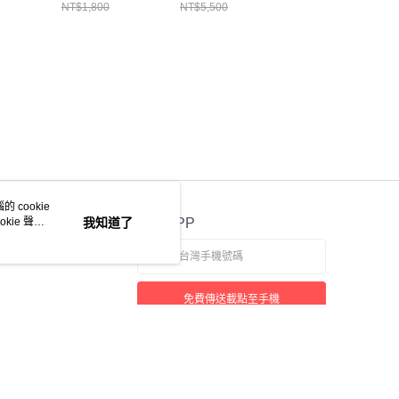
02
WANG/短袖上
NT$1,800
NT$5,500
衣/XXS/
 cookie
kie 聲明
我知道了
官方APP
免費傳送載點至手機
若接到可疑電話，請洽詢165反詐騙專線
本站最佳瀏覽環境請使用 Google Chrome、Firefox 或 Edge 以上版本