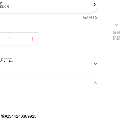
AI
找尺寸
清除
紀錄
送方式
費
次付款
付款
■2344240309928