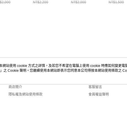
XL/35919S172
15S080
$2,000
NT$2,200
NT$2,000
NT$1,500
本網站使用 cookie 方式之詳情，及若您不希望在電腦上使用 cookie 時應如何變更電腦的
」之 Cookie 聲明。您繼續使用本網站即表示您同意本公司得按本網站使用條款之 Coo
關於我們
客服資訊
品牌故事
購物說明
商店簡介
客服留言
隱私權及網站使用條款
會員權益聲明
聯絡我們
 Default (TW)