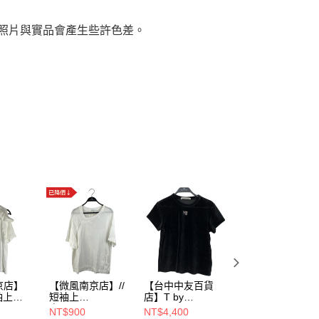
，照片與實品會產生些許色差。
京店】
【微風南京店】//
【台中中友百貨
【微風廣場店】
袖上
短袖上
店】T by
Max&Co/短袖上
H03-
衣/FREE/W30605-
ALEXANDER
衣/L/RN73136
NT$900
NT$4,400
NT$1,200