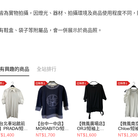
品皆為實物拍攝，因燈光、器材、拍攝環境及商品使用程度不同
附有鞋盒、袋子等附屬品，會一併展示於商品照。
有興趣的商品
全站排行
台北車站館前
【台中一中店】
【微風廣場店】
【微風南
】PRADA/短袖
MORABITO/短袖
ORJ/短袖上
Chloe/短
上衣//2119-62322
衣/2/ha06-jj290
衣/S/15SJ
$1,400
NT$1,700
NT$1,600
NT$1,200