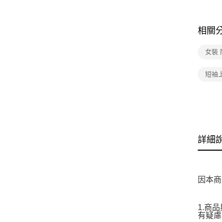
相關
女裝
短袖
詳細
因本商
1.商
有疑慮