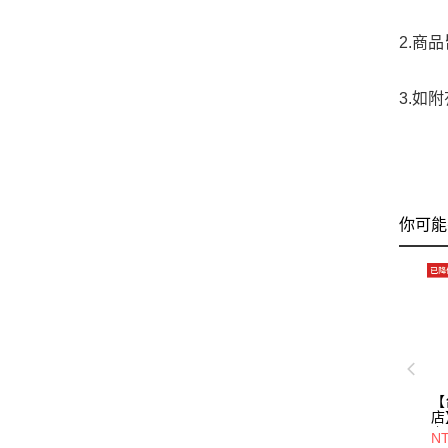
2.商
3.如
你可能
【
店
上
NT