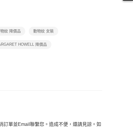
繳納相關費用。
1取貨
否成功請以「AFTEE先享後付 」之結帳頁面顯示為準，若有關於
ax 50% off
功／繳費後需取消欲退款等相關疑問，請聯繫「AFTEE先享後
援中心」
https://netprotections.freshdesk.com/support/home
項】
物紋 降價品
動物紋 女裝
恩沛科技股份有限公司提供之「AFTEE先享後付」服務完成之
依本服務之必要範圍內提供個人資料，並將交易相關給付款項請
讓予恩沛科技股份有限公司。
ARGARET HOWELL 降價品
個人資料處理事宜，請瀏覽以下網址：
ee.tw/terms/#terms3
年的使用者請事先徵得法定代理人或監護人之同意方可使用
E先享後付」，若未經同意申辦者引起之損失，本公司不負相關責
AFTEE先享後付」時，將依據個別帳號之用戶狀況，依本公司
核予不同之上限額度；若仍有額度不足之情形，本公司將視審查
用戶進行身份認證。
一人註冊多個帳號或使用他人資訊註冊。若發現惡意使用之情
科技股份有限公司將有權停止該用戶之使用額度並採取法律行
訂單並Email聯繫您。造成不便，還請見諒。如