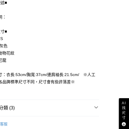
陳述■
明：
尺寸■
 S
享後付
 灰色
FTEE先享後付」】
動物花紋
先享後付是「在收到商品之後才付款」的支付方式。 讓您購物簡單
尼龍
心！
：不需註冊會員、不需綁卡、不需儲值。
：只要手機號碼，簡訊認證，即可結帳。
：衣長:53cm/胸寬:37cm/連肩袖長:21.5cm/ ※人工
付款
：先確認商品／服務後，再付款。
各品牌標準尺寸不同，尺寸會有些許落差※
EE先享後付」結帳流程】
家取貨
方式選擇「AFTEE先享後付」後，將跳轉至「AFTEE先享後
頁面，進行簡訊認證並確認金額後，即可完成結帳。
AI
成立數日內，您將收到繳費通知簡訊。
類 (3)
找
費通知簡訊後14天內，點擊此簡訊中的連結，可透過四大超商
付款
尺
網路銀行／等多元方式進行付款，方視為交易完成。
寸
短袖．無袖上衣
：結帳手續完成當下不需立刻繳費，但若您需要取消訂單，請聯
客服
的店家。未經商家同意取消之訂單仍視為有效，需透過AFTEE
品