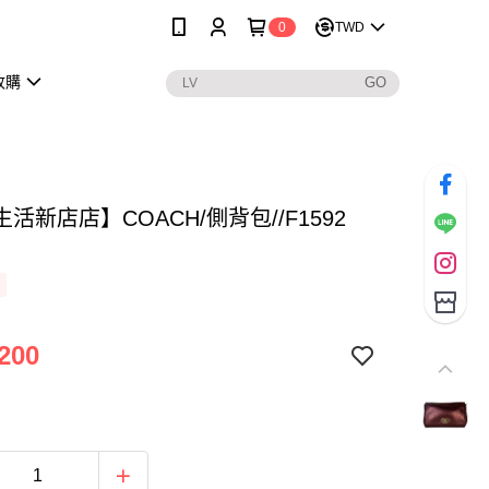
0
TWD
收購
活新店店】COACH/側背包//F1592
200