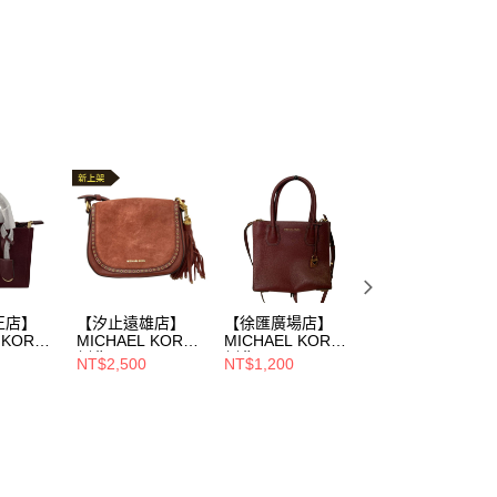
正店】
【汐止遠雄店】
【徐匯廣場店】
【台北車站館前
 KORS/
MICHAEL KORS/
MICHAEL KORS/
店】MICHAEL
側背
側背
KORS/側背
NT$2,500
NT$1,200
NT$1,800
G7ZC5L
包//30F6ABNM2S
包//30F6GM9M2L
包//32F9GJ6C7T