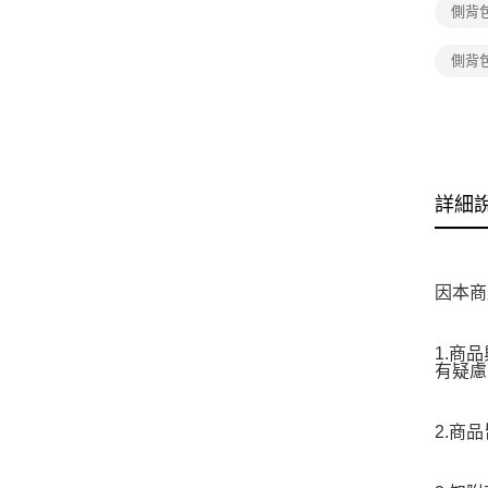
側背
側背
詳細
因本商
1.商
有疑慮
2.商