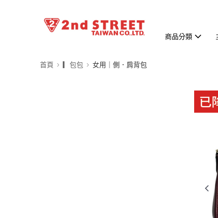
商品分類
首頁
▎包包
女用｜側．肩背包