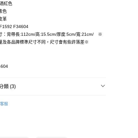
 酒紅色
FTEE先享後付」】
素色
先享後付是「在收到商品之後才付款」的支付方式。 讓您購物簡單
皮革
心！
1592 F34604
：不需註冊會員、不需綁卡、不需儲值。
：只要手機號碼，簡訊認證，即可結帳。
背帶長:112cm/高:15.5cm/厚度:5cm/寬:21cm/ ※
付款
：先確認商品／服務後，再付款。
量及各品牌標準尺寸不同，尺寸會有些許落差※
EE先享後付」結帳流程】
家取貨
方式選擇「AFTEE先享後付」後，將跳轉至「AFTEE先享後
頁面，進行簡訊認證並確認金額後，即可完成結帳。
成立數日內，您將收到繳費通知簡訊。
4604
費通知簡訊後14天內，點擊此簡訊中的連結，可透過四大超商
付款
網路銀行／等多元方式進行付款，方視為交易完成。
：結帳手續完成當下不需立刻繳費，但若您需要取消訂單，請聯
類 (3)
的店家。未經商家同意取消之訂單仍視為有效，需透過AFTEE
繳納相關費用。
1取貨
女用｜側．肩背包
否成功請以「AFTEE先享後付 」之結帳頁面顯示為準，若有關於
客服
功／繳費後需取消欲退款等相關疑問，請聯繫「AFTEE先享後
品
援中心」
https://netprotections.freshdesk.com/support/home
ax 50% off
項】
恩沛科技股份有限公司提供之「AFTEE先享後付」服務完成之
依本服務之必要範圍內提供個人資料，並將交易相關給付款項請
讓予恩沛科技股份有限公司。