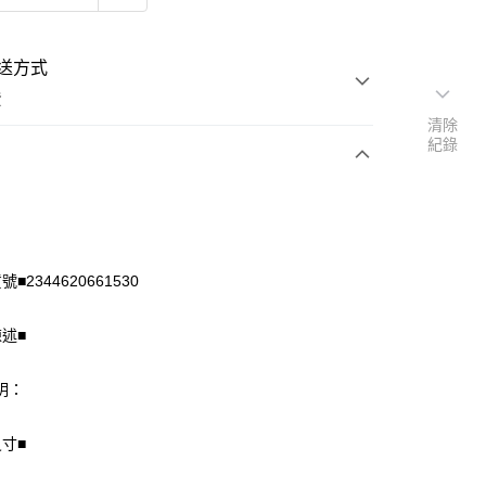
送方式
費
清除
紀錄
次付款
付款
■2344620661530
陳述■
明：
尺寸■
享後付