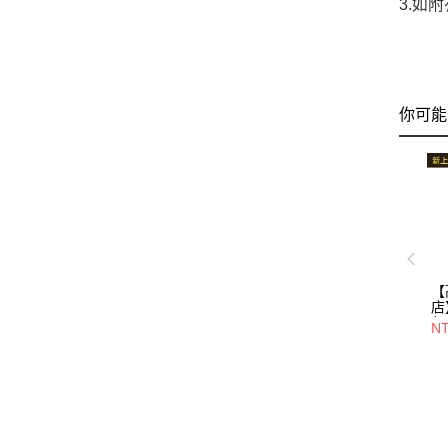
3.如
你可能
【
店
包/
NT