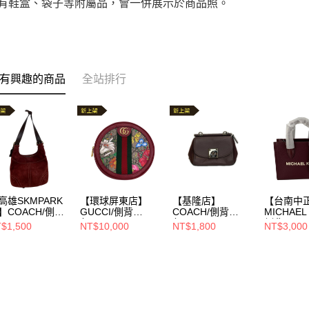
附有鞋盒、袋子等附屬品，會一併展示於商品照。
有興趣的商品
全站排行
高雄SKMPARK
【環球屏東店】
【基隆店】
【台南中
】COACH/側背
GUCCI/側背
COACH/側背
MICHAEL
/9506
包//598661 92ybc
包//G1881-59048
側背
$1,500
NT$10,000
NT$1,800
NT$3,000
8722
包//35S4