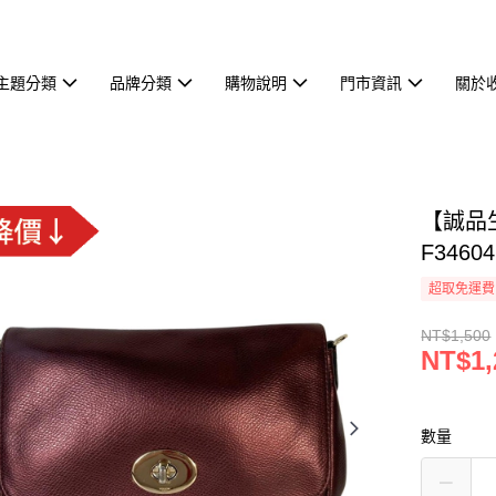
主題分類
品牌分類
購物說明
門市資訊
關於
【誠品生
F34604
超取免運費
NT$1,500
NT$1,
數量