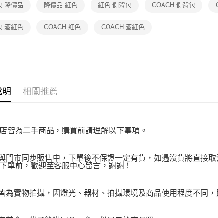
包 降價品
降價品 紅色
紅色 側背包
COACH 側背包
２．關於
https://aft
３．未成
包 酒紅色
COACH 紅色
COACH 酒紅色
「AFTE
任。
４．使用「
即時審查
結果請求
５．嚴禁
形，恩沛
說明
相關推薦
動。
店皆為二手商品，購買前請理解以下事項。
品與門市同步販售中，下單後不保證一定有貨，如遇沒貨將直接取消
下單前，歡迎至客服中心留言，謝謝！
品皆為實物拍攝，因燈光、器材、拍攝環境及商品使用程度不同