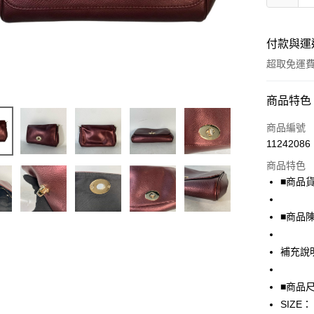
付款與運
超取免運
付款方式
商品特色
信用卡一
商品編號
11242086
超商取貨
商品特色
LINE Pay
■商品貨號
Apple Pay
■商品
街口支付
補充說
悠遊付
全盈+PAY
■商品
SIZE：
AFTEE先