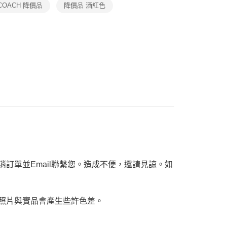
COACH 降價品
降價品 酒紅色
個人資料處理事宜，請瀏覽以下網址：
ee.tw/terms/#terms3
年的使用者請事先徵得法定代理人或監護人之同意方可使用
E先享後付」，若未經同意申辦者引起之損失，本公司不負相關責
AFTEE先享後付」時，將依據個別帳號之用戶狀況，依本公司
核予不同之上限額度；若仍有額度不足之情形，本公司將視審查
用戶進行身份認證。
一人註冊多個帳號或使用他人資訊註冊。若發現惡意使用之情
科技股份有限公司將有權停止該用戶之使用額度並採取法律行
訂單並Email聯繫您。造成不便，還請見諒。如
，照片與實品會產生些許色差。