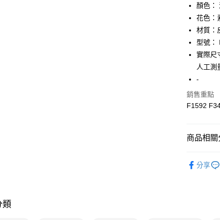
顏色：
相關說明
【關於「A
花色：
AFTEE
材質：
便利好安
運送方式
型號： F
１．簡單
２．便利
實際尺寸：
全家取貨
３．安心
人工測
免運費
【「AFT
-
付款後全
１．於結帳
銷售重點
付」結帳
免運費
２．訂單
F1592 F3
３．收到繳
7-11取貨
／ATM／
免運費
※ 請注意
商品相關分
絡購買商品
先享後付
付款後7-1
▎包包
※ 交易是
免運費
分享
是否繳費成
★全部商
付客戶支
宅配
★降價專區⬇M
【注意事
免運費
１．透過由
分類
交易，需
求債權轉