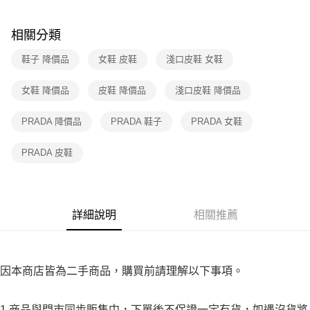
３．收到繳費通知簡訊後14天內，點擊此簡訊中的連結，可透過四大超商／
免運費
ATM／網路銀行／等多元方式進行付款，方視為交易完成。
※ 請注意：結帳手續完成當下不需立刻繳費，但若您需要取消訂單，請聯絡
相關分類
付款後7-11取貨
購買商品的店家。未經商家同意取消之訂單仍視為有效，需透過AFTEE先享
後付繳納相關費用。
鞋子 降價品
女鞋 皮鞋
淺口皮鞋 女鞋
免運費
※ 交易是否成功請以「AFTEE先享後付 」之結帳頁面顯示為準，若有關於
是否繳費成功／繳費後需取消欲退款等相關疑問，請聯繫「AFTEE先享後付
宅配
女鞋 降價品
皮鞋 降價品
淺口皮鞋 降價品
客戶支援中心」
https://netprotections.freshdesk.com/support/home
免運費
【注意事項】
PRADA 降價品
PRADA 鞋子
PRADA 女鞋
１．透過由恩沛科技股份有限公司提供之「AFTEE先享後付」服務完成之交
易，需依本服務之必要範圍內提供個人資料，並將交易相關給付款項請求債
PRADA 皮鞋
權轉讓予恩沛科技股份有限公司。
２．關於個人資料處理事宜，請瀏覽以下網址：
https://aftee.tw/terms/#terms3
３．未成年的使用者請事先徵得法定代理人或監護人之同意方可使用
「AFTEE先享後付」，若未經同意申辦者引起之損失，本公司不負相關責
詳細說明
相關推薦
任。
４．使用「AFTEE先享後付」時，將依據個別帳號之用戶狀況，依本公司即
時審查核予不同之上限額度；若仍有額度不足之情形，本公司將視審查結果
請求用戶進行身份認證。
５．嚴禁一人註冊多個帳號或使用他人資訊註冊。若發現惡意使用之情形，
因本商店皆為二手商品，購買前請理解以下事項。
恩沛科技股份有限公司將有權停止該用戶之使用額度並採取法律行動。
1.商品與門市同步販售中，下單後不保證一定有貨，如遇沒貨將