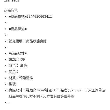
11242209
LINE Pay
商品特色
Apple Pay
■商品貨號■2344620663411
街口支付
■商品陳述■
悠遊付
補充說明：商品狀態良好
全盈+PAY
AFTEE先享後付
■商品尺寸■
相關說明
SIZE： 39
【關於「AFTEE先享後付」】
顏色： 紅色
AFTEE先享後付是「在收到商品之後才付款」的支付方式。 讓您購物簡單
運送方式
花色：
便利好安心！
１．簡單：不需註冊會員、不需綁卡、不需儲值。
全家取貨付款
材質：聚酯纖維
２．便利：只要手機號碼，簡訊認證，即可結帳。
型號：
免運費
３．安心：先確認商品／服務後，再付款。
實際尺寸：鞋跟高:2cm/鞋寬:8cm/鞋底長:29cm/ ※人工測量及
付款後全家取貨
【「AFTEE先享後付」結帳流程】
各品牌標準尺寸不同，尺寸會有些許落差※
１．於結帳方式選擇「AFTEE先享後付」後，將跳轉至「AFTEE先享後付」
免運費
-
結帳頁面，進行簡訊認證並確認金額後，即可完成結帳。
２．訂單成立數日內，您將收到繳費通知簡訊。
7-11取貨付款