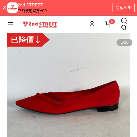
2nd STREET
開啟APP
立刻使用官方APP
0
1
/
10