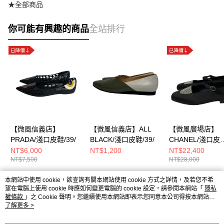
★全部商品
你可能有興趣的商品
全站排行
【微風信義店】
【微風信義店】ALL
【微風廣場店】
PRADA/淺口皮鞋/39/
BLACK/淺口皮鞋/39/
CHANEL/淺口皮
鞋/39/G45457
NT$6,000
NT$1,200
NT$22,400
NT$7,500
NT$28,000
本網站中使用 cookie，欲查詢有關本網站使用 cookie 方式之詳情，及若您不希
熱門標籤
望在電腦上使用 cookie 時應如何變更電腦的 cookie 設定，請參閱本網站「
隱私
權條款
」之 Cookie 聲明。您繼續使用本網站即表示您同意本公司得按本網站使
用條款之 Cookie 聲明使用 cookie。
了解更多 >