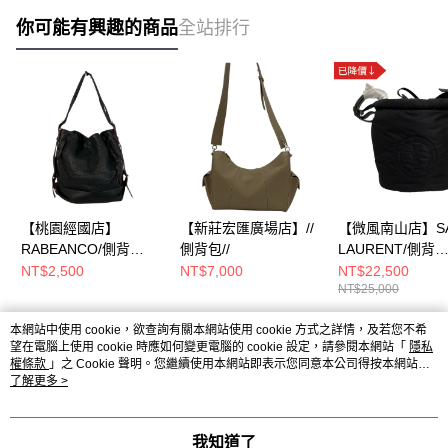
你可能有興趣的商品
全站排行
【桃園經國店】
【新莊宏匯廣場店】//
【微風南山店】SA
RABEANCO/側背
側背包//
LAURENT/側背
包//MY15
包//TCT710261.
NT$2,500
NT$7,000
NT$22,500
NT$25,000
本網站中使用 cookie，欲查詢有關本網站使用 cookie 方式之詳情，及若您不希
熱門標籤
望在電腦上使用 cookie 時應如何變更電腦的 cookie 設定，請參閱本網站「
隱私
權條款
」之 Cookie 聲明。您繼續使用本網站即表示您同意本公司得按本網站使
用條款之 Cookie 聲明使用 cookie。
了解更多 >
我知道了