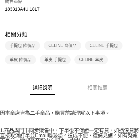
銷售重點
※ 請注意：結帳手續完成當下不需立刻繳費，但若您需要取消訂單，請聯絡
183313A4U.18LT
付款後7-11取貨
購買商品的店家。未經商家同意取消之訂單仍視為有效，需透過AFTEE先享
後付繳納相關費用。
免運費
※ 交易是否成功請以「AFTEE先享後付 」之結帳頁面顯示為準，若有關於
是否繳費成功／繳費後需取消欲退款等相關疑問，請聯繫「AFTEE先享後付
宅配
客戶支援中心」
https://netprotections.freshdesk.com/support/home
相關分類
免運費
【注意事項】
手提包 降價品
CELINE 降價品
CELINE 手提包
１．透過由恩沛科技股份有限公司提供之「AFTEE先享後付」服務完成之交
海外宅配
查看運費
易，需依本服務之必要範圍內提供個人資料，並將交易相關給付款項請求債
羊皮 降價品
羊皮 手提包
CELINE 羊皮
權轉讓予恩沛科技股份有限公司。
２．關於個人資料處理事宜，請瀏覽以下網址：
https://aftee.tw/terms/#terms3
３．未成年的使用者請事先徵得法定代理人或監護人之同意方可使用
「AFTEE先享後付」，若未經同意申辦者引起之損失，本公司不負相關責
詳細說明
相關推薦
任。
４．使用「AFTEE先享後付」時，將依據個別帳號之用戶狀況，依本公司即
時審查核予不同之上限額度；若仍有額度不足之情形，本公司將視審查結果
請求用戶進行身份認證。
５．嚴禁一人註冊多個帳號或使用他人資訊註冊。若發現惡意使用之情形，
因本商店皆為二手商品，購買前請理解以下事項。
恩沛科技股份有限公司將有權停止該用戶之使用額度並採取法律行動。
1.商品與門市同步販售中，下單後不保證一定有貨，如遇沒貨將
直接取消訂單並Email聯繫您。造成不便，還請見諒。如有疑慮