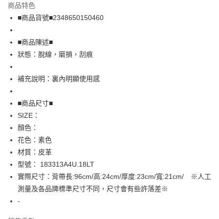
商品特色
Apple Pay
■商品貨號■2348650150460
街口支付
■商品陳述■
悠遊付
狀態：脫線，磨損，刮痕
全盈+PAY
補充說明：裏內明顯使用感
AFTEE先享後付
相關說明
■商品尺寸■
【關於「AFTEE先享後付」】
SIZE：
AFTEE先享後付是「在收到商品之後才付款」的支付方式。 讓您購物簡單
運送方式
顏色：
便利好安心！
１．簡單：不需註冊會員、不需綁卡、不需儲值。
全家取貨付款
花色：素色
２．便利：只要手機號碼，簡訊認證，即可結帳。
材質：皮革
免運費
３．安心：先確認商品／服務後，再付款。
型號： 183313A4U.18LT
付款後全家取貨
【「AFTEE先享後付」結帳流程】
實際尺寸：背帶長:96cm/高:24cm/厚度:23cm/寬:21cm/ ※人工
１．於結帳方式選擇「AFTEE先享後付」後，將跳轉至「AFTEE先享後付」
免運費
測量及各品牌標準尺寸不同，尺寸會有些許落差※
結帳頁面，進行簡訊認證並確認金額後，即可完成結帳。
２．訂單成立數日內，您將收到繳費通知簡訊。
-
7-11取貨付款
３．收到繳費通知簡訊後14天內，點擊此簡訊中的連結，可透過四大超商／
免運費
ATM／網路銀行／等多元方式進行付款，方視為交易完成。