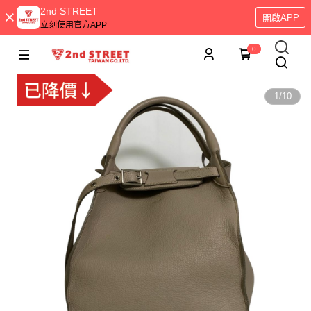
2nd STREET
開啟APP
立刻使用官方APP
0
1
/
10