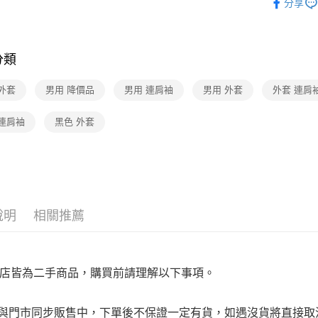
免運費
分享
是否繳費成
★全部商
付客戶支
宅配
★降價專區⬇M
【注意事
免運費
分類
１．透過由
交易，需
求債權轉
外套
男用 降價品
男用 連肩袖
男用 外套
外套 連肩
２．關於
https://aft
 連肩袖
黑色 外套
３．未成
「AFTE
任。
４．使用「
即時審查
結果請求
５．嚴禁
形，恩沛
說明
相關推薦
動。
店皆為二手商品，購買前請理解以下事項。
品與門市同步販售中，下單後不保證一定有貨，如遇沒貨將直接取消