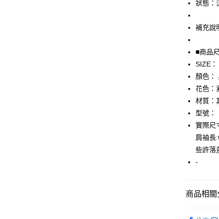
狀態：
悠遊付
補充說
全盈+PAY
■商品
AFTEE先
SIZE：
相關說明
【關於「A
顏色：
AFTEE
花色：
便利好安
運送方式
材質：
１．簡單
２．便利
型號：
全家取貨
３．安心
實際尺寸：
免運費
【「AFT
肩袖長
付款後全
１．於結帳
些許落
付」結帳
免運費
-
２．訂單
３．收到繳
7-11取貨
／ATM／
免運費
※ 請注意
商品相關分
絡購買商品
先享後付
付款後7-1
▎男裝
※ 交易是