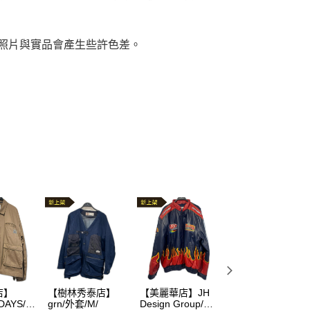
，照片與實品會產生些許色差。
店】
【樹林秀泰店】
【美麗華店】JH
【汐止遠雄店】//
DAYS/外
grn/外套/M/
Design Group/外
外套/M/