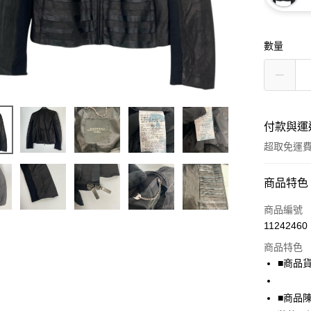
數量
付款與運
超取免運
付款方式
商品特色
信用卡一
商品編號
11242460
超商取貨
商品特色
LINE Pay
■商品貨號
Apple Pay
■商品
街口支付