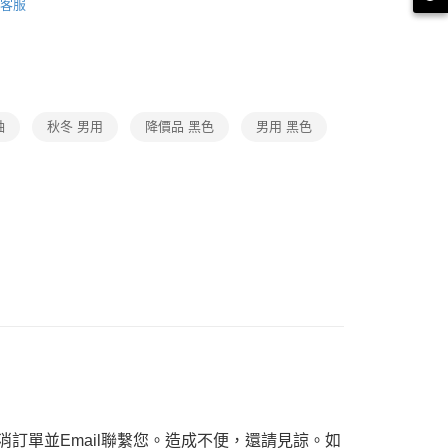
客服
功／繳費後需取消欲退款等相關疑問，請聯繫「AFTEE先享後
品
援中心」
https://netprotections.freshdesk.com/support/home
ax 50% off
項】
恩沛科技股份有限公司提供之「AFTEE先享後付」服務完成之
依本服務之必要範圍內提供個人資料，並將交易相關給付款項請
讓予恩沛科技股份有限公司。
袖
秋冬 男用
降價品 黑色
男用 黑色
個人資料處理事宜，請瀏覽以下網址：
ee.tw/terms/#terms3
年的使用者請事先徵得法定代理人或監護人之同意方可使用
E先享後付」，若未經同意申辦者引起之損失，本公司不負相關責
AFTEE先享後付」時，將依據個別帳號之用戶狀況，依本公司
核予不同之上限額度；若仍有額度不足之情形，本公司將視審查
用戶進行身份認證。
一人註冊多個帳號或使用他人資訊註冊。若發現惡意使用之情
科技股份有限公司將有權停止該用戶之使用額度並採取法律行
訂單並Email聯繫您。造成不便，還請見諒。如