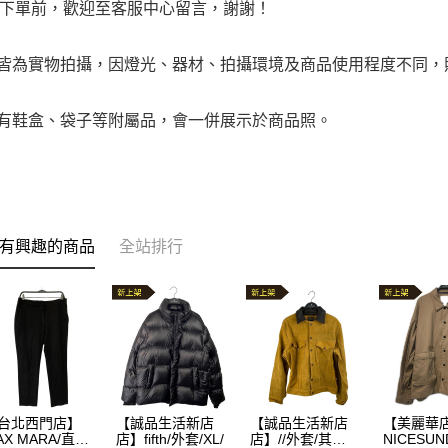
下單前，歡迎至客服中心留言，謝謝！
品皆為實物拍攝，因燈光、器材、拍攝環境及商品使用程度不同
附有鞋盒、袋子等附屬品，會一併展示於商品照。
有興趣的商品
全站排行
台北西門店】
【誠品生活新店
【誠品生活新店
【美麗華
AX MARA/直筒
店】fifth/外套/XL/
店】//外套/其
NICESUN