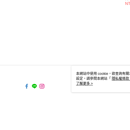
褲/
NT
本網站中使用 cookie，欲查詢有關
設定，請參閱本網站「
隱私權條款
使用 cookie。
了解更多 >