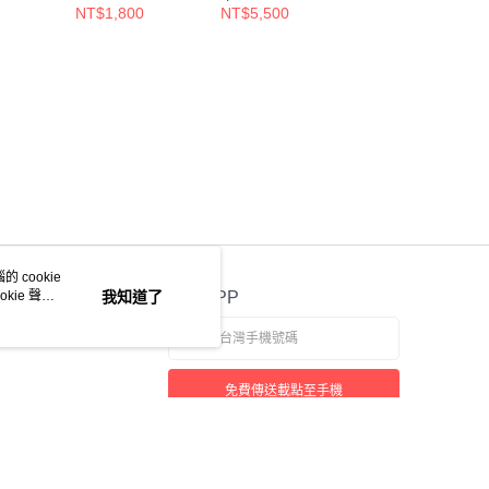
套/XL/
NT$1,800
NT$5,500
NT$800
NT$1,000
 cookie
kie 聲明
我知道了
官方APP
免費傳送載點至手機
若接到可疑電話，請洽詢165反詐騙專線