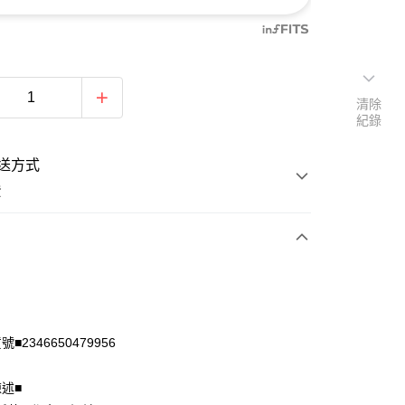
清除
紀錄
送方式
費
次付款
付款
■2346650479956
陳述■