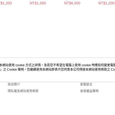
40/
他//23446210618
套/XL/
$1,200
NT$1,000
NT$6,000
NT$1,200
03
本網站使用 cookie 方式之詳情，及若您不希望在電腦上使用 cookie 時應如何變更電腦的
」之 Cookie 聲明。您繼續使用本網站即表示您同意本公司得按本網站使用條款之 Coo
關於我們
客服資訊
品牌故事
購物說明
商店簡介
客服留言
隱私權及網站使用條款
會員權益聲明
聯絡我們