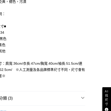
泛黃，褪色，污漬
明：
尺寸■
享後付
 34
FTEE先享後付」】
 黑色
先享後付是「在收到商品之後才付款」的支付方式。 讓您購物簡單
素色
心！
其他
：不需註冊會員、不需綁卡、不需儲值。
：只要手機號碼，簡訊認證，即可結帳。
付款
：先確認商品／服務後，再付款。
肩寬:36cm/衣長:47cm/胸寬:40cm/袖長:51.5cm/連
EE先享後付」結帳流程】
:62.5cm/ ※人工測量及各品牌標準尺寸不同，尺寸會有
家取貨
方式選擇「AFTEE先享後付」後，將跳轉至「AFTEE先享後
差※
頁面，進行簡訊認證並確認金額後，即可完成結帳。
成立數日內，您將收到繳費通知簡訊。
費通知簡訊後14天內，點擊此簡訊中的連結，可透過四大超商
付款
AI
網路銀行／等多元方式進行付款，方視為交易完成。
找
：結帳手續完成當下不需立刻繳費，但若您需要取消訂單，請聯
類 (3)
尺
的店家。未經商家同意取消之訂單仍視為有效，需透過AFTEE
寸
繳納相關費用。
1取貨
外套
否成功請以「AFTEE先享後付 」之結帳頁面顯示為準，若有關於