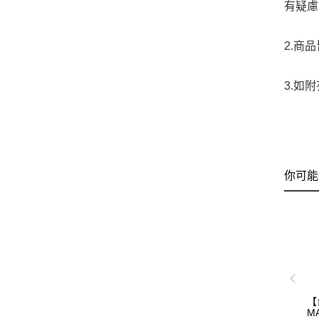
有疑慮
2.商
3.如
你可能
【
M