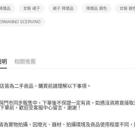
【注意事
免運費
 降價品
女裝 裙子
裙子 降價品
降價品 銀色
女裝 銀
１．透過由
交易，需
求債權轉
ERMANNO SCERVINO
２．關於
https://aft
３．未成
「AFTE
任。
４．使用「
即時審查
說明
相關推薦
結果請求
５．嚴禁
形，恩沛
動。
店皆為二手商品，購買前請理解以下事項。
品與門市同步販售中，下單後不保證一定有貨，如遇沒貨將直接取消
下單前，歡迎至客服中心留言，謝謝！
品皆為實物拍攝，因燈光、器材、拍攝環境及商品使用程度不同