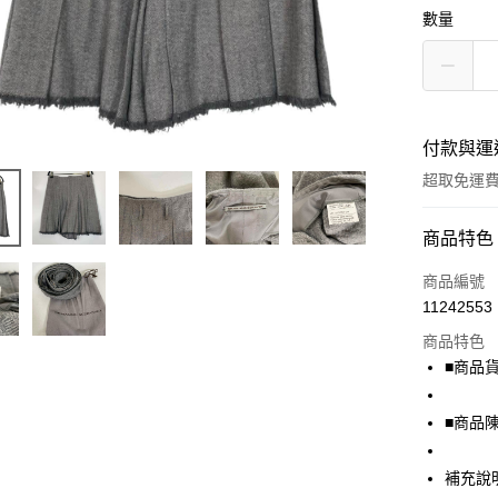
數量
付款與運
超取免運
付款方式
商品特色
信用卡一
商品編號
11242553
超商取貨
商品特色
LINE Pay
■商品貨號
Apple Pay
■商品
街口支付
補充說
悠遊付