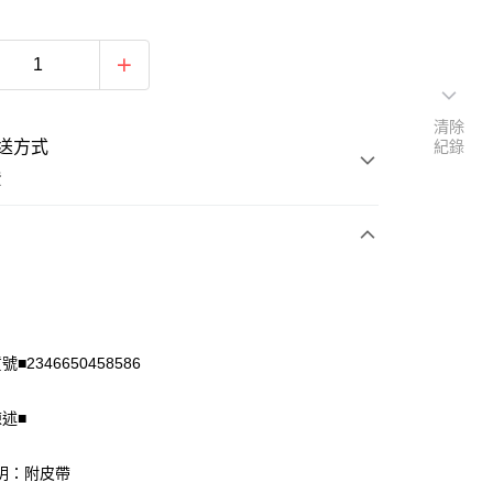
清除
送方式
紀錄
費
次付款
付款
■2346650458586
陳述■
明：附皮帶