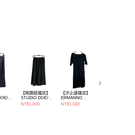
】
【桃園經國店】
【汐止遠雄店】
【信義市府店】
DOE/長
STUDIO DOE/長
ERMANNO
STUDIO DOE/長
裙/XS/
SCERVINO/洋
裙/S/
NT$1,000
NT$1,500
NT$1,200
裝/42/D145n009br
z