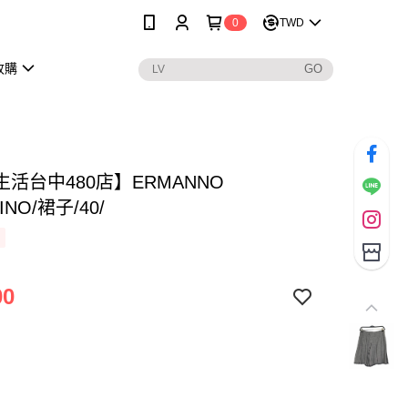
0
TWD
收購
活台中480店】ERMANNO
INO/裙子/40/
00