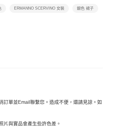
項】
色
ERMANNO SCERVINO 女裝
銀色 裙子
恩沛科技股份有限公司提供之「AFTEE先享後付」服務完成之
依本服務之必要範圍內提供個人資料，並將交易相關給付款項請
讓予恩沛科技股份有限公司。
個人資料處理事宜，請瀏覽以下網址：
ee.tw/terms/#terms3
年的使用者請事先徵得法定代理人或監護人之同意方可使用
E先享後付」，若未經同意申辦者引起之損失，本公司不負相關責
AFTEE先享後付」時，將依據個別帳號之用戶狀況，依本公司
核予不同之上限額度；若仍有額度不足之情形，本公司將視審查
用戶進行身份認證。
一人註冊多個帳號或使用他人資訊註冊。若發現惡意使用之情
科技股份有限公司將有權停止該用戶之使用額度並採取法律行
訂單並Email聯繫您。造成不便，還請見諒。如
，照片與實品會產生些許色差。