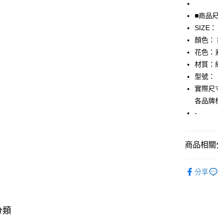
全盈+PAY
■商品
SIZE：
AFTEE先
顏色：
相關說明
【關於「A
花色：
AFTEE
材質：
便利好安
運送方式
型號：
１．簡單
２．便利
實際尺寸
全家取貨
３．安心
各品牌
免運費
【「AFT
-
付款後全
１．於結帳
付」結帳
免運費
２．訂單
商品相關分
３．收到繳
7-11取貨
／ATM／
▎女裝
免運費
※ 請注意
分享
絡購買商品
★全部商
先享後付
付款後7-1
※ 交易是
★降價專區⬇M
免運費
是否繳費成
付客戶支
分類
宅配