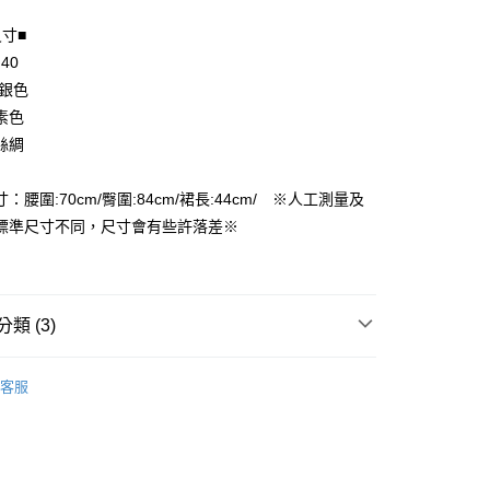
尺寸■
 40
享後付
 銀色
FTEE先享後付」】
素色
先享後付是「在收到商品之後才付款」的支付方式。 讓您購物簡單
絲綢
心！
：不需註冊會員、不需綁卡、不需儲值。
：只要手機號碼，簡訊認證，即可結帳。
：腰圍:70cm/臀圍:84cm/裙長:44cm/ ※人工測量及
付款
：先確認商品／服務後，再付款。
標準尺寸不同，尺寸會有些許落差※
EE先享後付」結帳流程】
家取貨
方式選擇「AFTEE先享後付」後，將跳轉至「AFTEE先享後
頁面，進行簡訊認證並確認金額後，即可完成結帳。
成立數日內，您將收到繳費通知簡訊。
類 (3)
費通知簡訊後14天內，點擊此簡訊中的連結，可透過四大超商
付款
網路銀行／等多元方式進行付款，方視為交易完成。
裙子
：結帳手續完成當下不需立刻繳費，但若您需要取消訂單，請聯
客服
的店家。未經商家同意取消之訂單仍視為有效，需透過AFTEE
品
繳納相關費用。
1取貨
否成功請以「AFTEE先享後付 」之結帳頁面顯示為準，若有關於
ax 50% off
功／繳費後需取消欲退款等相關疑問，請聯繫「AFTEE先享後
援中心」
https://netprotections.freshdesk.com/support/home