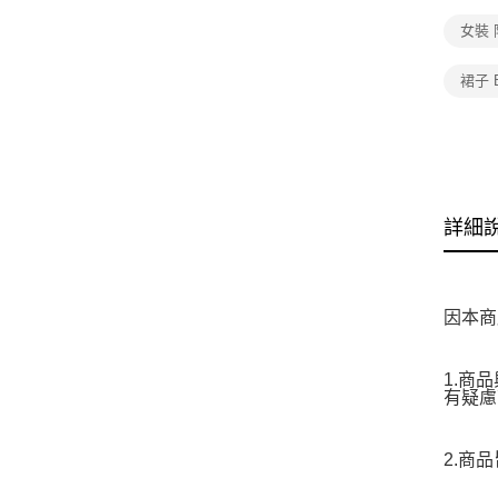
女裝
裙子 
詳細
因本商
1.商
有疑慮
2.商