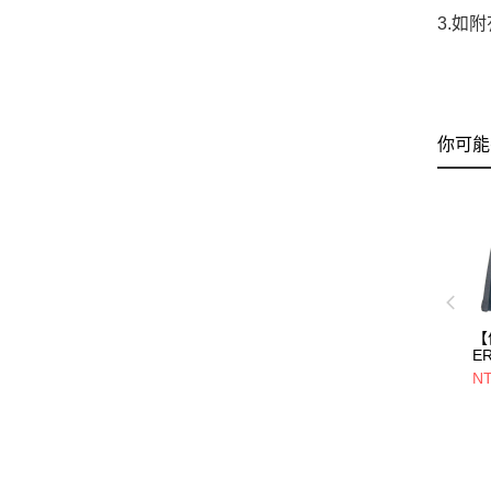
3.如
你可能
【
E
S
NT
子/