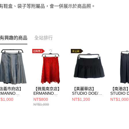
附有鞋盒、袋子等附屬品，會一併展示於商品照。
有興趣的商品
全站排行
信義市府店】
【微風南京店】
【美麗華店】
【南港店
RMANNO
ERMANNO
STUDIO DOE/裙
STUDIO 
CERVINO/裙
SCERVINO/裙子/
子/S/
裙/M/
$1,000
NT$800
NT$1,200
NT$1,000
S/D2320322
其他/
NT$1,000