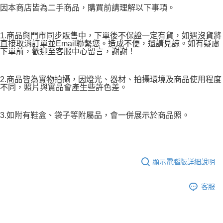
因本商店皆為二手商品，購買前請理解以下事項。
1.商品與門市同步販售中，下單後不保證一定有貨，如遇沒貨將
直接取消訂單並Email聯繫您。造成不便，還請見諒。如有疑慮
下單前，歡迎至客服中心留言，謝謝！
2.商品皆為實物拍攝，因燈光、器材、拍攝環境及商品使用程度
不同，照片與實品會產生些許色差。
3.如附有鞋盒、袋子等附屬品，會一併展示於商品照。
顯示電腦版詳細說明
客服