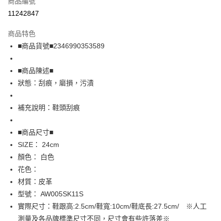
商品編號
超商取貨付款
11242847
LINE Pay
商品特色
Apple Pay
■商品貨號■2346990353589
街口支付
■商品陳述■
悠遊付
狀態：刮痕，磨損，污漬
全盈+PAY
補充說明：鞋頭刮痕
AFTEE先享後付
相關說明
■商品尺寸■
【關於「AFTEE先享後付」】
SIZE： 24cm
AFTEE先享後付是「在收到商品之後才付款」的支付方式。 讓您購物簡單
運送方式
顏色： 白色
便利好安心！
１．簡單：不需註冊會員、不需綁卡、不需儲值。
全家取貨付款
花色：
２．便利：只要手機號碼，簡訊認證，即可結帳。
材質：皮革
免運費
３．安心：先確認商品／服務後，再付款。
型號： AW005SK11S
付款後全家取貨
【「AFTEE先享後付」結帳流程】
實際尺寸：鞋跟高:2.5cm/鞋寬:10cm/鞋底長:27.5cm/ ※人工
１．於結帳方式選擇「AFTEE先享後付」後，將跳轉至「AFTEE先享後付」
免運費
測量及各品牌標準尺寸不同，尺寸會有些許落差※
結帳頁面，進行簡訊認證並確認金額後，即可完成結帳。