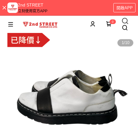
2nd STREET
開啟APP
立刻使用官方APP
0
1
/
10