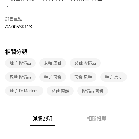
２．訂單成立數日內，您將收到繳費通知簡訊。
-
7-11取貨付款
３．收到繳費通知簡訊後14天內，點擊此簡訊中的連結，可透過四大超商／
免運費
ATM／網路銀行／等多元方式進行付款，方視為交易完成。
銷售重點
※ 請注意：結帳手續完成當下不需立刻繳費，但若您需要取消訂單，請聯絡
AW005SK11S
付款後7-11取貨
購買商品的店家。未經商家同意取消之訂單仍視為有效，需透過AFTEE先享
後付繳納相關費用。
免運費
※ 交易是否成功請以「AFTEE先享後付 」之結帳頁面顯示為準，若有關於
是否繳費成功／繳費後需取消欲退款等相關疑問，請聯繫「AFTEE先享後付
宅配
客戶支援中心」
https://netprotections.freshdesk.com/support/home
相關分類
免運費
【注意事項】
鞋子 降價品
女鞋 皮鞋
女鞋 降價品
１．透過由恩沛科技股份有限公司提供之「AFTEE先享後付」服務完成之交
易，需依本服務之必要範圍內提供個人資料，並將交易相關給付款項請求債
皮鞋 降價品
鞋子 商務
商務 皮鞋
鞋子 馬汀
權轉讓予恩沛科技股份有限公司。
２．關於個人資料處理事宜，請瀏覽以下網址：
https://aftee.tw/terms/#terms3
鞋子 Dr.Martens
女鞋 商務
降價品 商務
３．未成年的使用者請事先徵得法定代理人或監護人之同意方可使用
「AFTEE先享後付」，若未經同意申辦者引起之損失，本公司不負相關責
任。
４．使用「AFTEE先享後付」時，將依據個別帳號之用戶狀況，依本公司即
時審查核予不同之上限額度；若仍有額度不足之情形，本公司將視審查結果
詳細說明
相關推薦
請求用戶進行身份認證。
５．嚴禁一人註冊多個帳號或使用他人資訊註冊。若發現惡意使用之情形，
恩沛科技股份有限公司將有權停止該用戶之使用額度並採取法律行動。