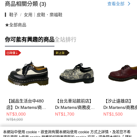
商品相關分類 (3)
查看全部
▎鞋子
女用｜皮鞋．樂福鞋
★全部商品
你可能有興趣的商品
全站排行
【誠品生活台中480
【台北車站館前店】
【汐止遠雄店】
店】Dr.Martens/商務
Dr.Martens/商務皮
Dr.Martens/商務
皮鞋/36/10458001
鞋/UK6/AW006
鞋/37/
NT$3,000
NT$1,700
NT$1,500
NT$4,000
本網站中使用 cookie，欲查詢有關本網站使用 cookie 方式之詳情，及若您不希
熱門標籤