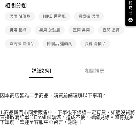
付款後7-11取貨
購買商品的店家。未經商家同意取消之訂單仍視為有效，需透過AFTEE先享
找
相關分類
後付繳納相關費用。
尺
免運費
※ 交易是否成功請以「AFTEE先享後付 」之結帳頁面顯示為準，若有關於
寸
男用 降價品
NIKE 運動風
直筒褲 男用
是否繳費成功／繳費後需取消欲退款等相關疑問，請聯繫「AFTEE先享後付
宅配
客戶支援中心」
https://netprotections.freshdesk.com/support/home
免運費
男用 長褲
男用 運動風
直筒 男用
直筒 長褲
【注意事項】
１．透過由恩沛科技股份有限公司提供之「AFTEE先享後付」服務完成之交
直筒褲 降價品
降價品 運動風
長褲 降價品
易，需依本服務之必要範圍內提供個人資料，並將交易相關給付款項請求債
權轉讓予恩沛科技股份有限公司。
２．關於個人資料處理事宜，請瀏覽以下網址：
https://aftee.tw/terms/#terms3
３．未成年的使用者請事先徵得法定代理人或監護人之同意方可使用
詳細說明
相關推薦
「AFTEE先享後付」，若未經同意申辦者引起之損失，本公司不負相關責
任。
４．使用「AFTEE先享後付」時，將依據個別帳號之用戶狀況，依本公司即
時審查核予不同之上限額度；若仍有額度不足之情形，本公司將視審查結果
請求用戶進行身份認證。
因本商店皆為二手商品，購買前請理解以下事項。
５．嚴禁一人註冊多個帳號或使用他人資訊註冊。若發現惡意使用之情形，
恩沛科技股份有限公司將有權停止該用戶之使用額度並採取法律行動。
1.商品與門市同步販售中，下單後不保證一定有貨，如遇沒貨將
直接取消訂單並Email聯繫您。造成不便，還請見諒。如有疑慮
下單前，歡迎至客服中心留言，謝謝！