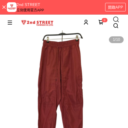
2nd STREET
開啟APP
立刻使用官方APP
0
1
/
10