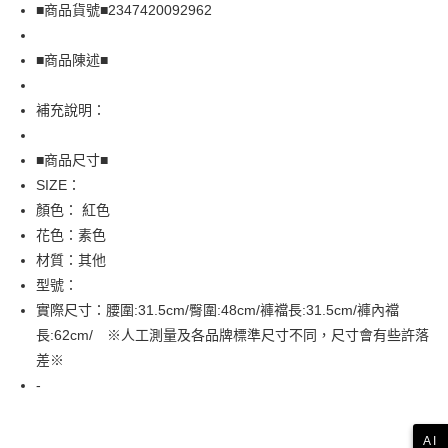
Apple Pay
■商品貨號■2347420092962
街口支付
■商品陳述■
悠遊付
補充說明：
全盈+PAY
AFTEE先享後付
■商品尺寸■
相關說明
SIZE：
【關於「AFTEE先享後付」】
顏色： 紅色
AFTEE先享後付是「在收到商品之後才付款」的支付方式。 讓您購物簡單
運送方式
花色：素色
便利好安心！
１．簡單：不需註冊會員、不需綁卡、不需儲值。
全家取貨付款
材質：其他
２．便利：只要手機號碼，簡訊認證，即可結帳。
型號：
免運費
３．安心：先確認商品／服務後，再付款。
實際尺寸：腰圍:31.5cm/臀圍:48cm/褲襠長:31.5cm/褲內襠
付款後全家取貨
【「AFTEE先享後付」結帳流程】
長:62cm/ ※人工測量及各品牌標準尺寸不同，尺寸會有些許落
１．於結帳方式選擇「AFTEE先享後付」後，將跳轉至「AFTEE先享後付」
免運費
差※
結帳頁面，進行簡訊認證並確認金額後，即可完成結帳。
２．訂單成立數日內，您將收到繳費通知簡訊。
-
7-11取貨付款
３．收到繳費通知簡訊後14天內，點擊此簡訊中的連結，可透過四大超商／
免運費
ATM／網路銀行／等多元方式進行付款，方視為交易完成。
※ 請注意：結帳手續完成當下不需立刻繳費，但若您需要取消訂單，請聯絡
AI