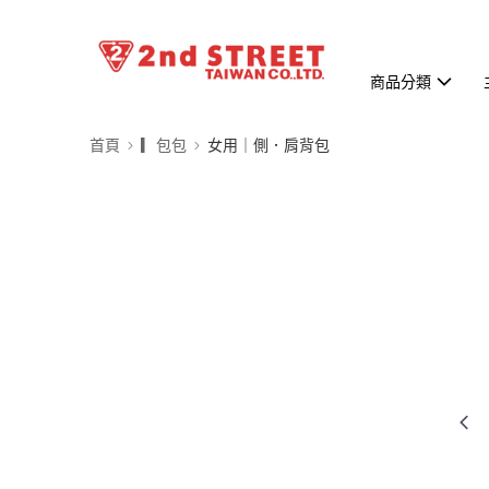
商品分類
首頁
▎包包
女用｜側．肩背包