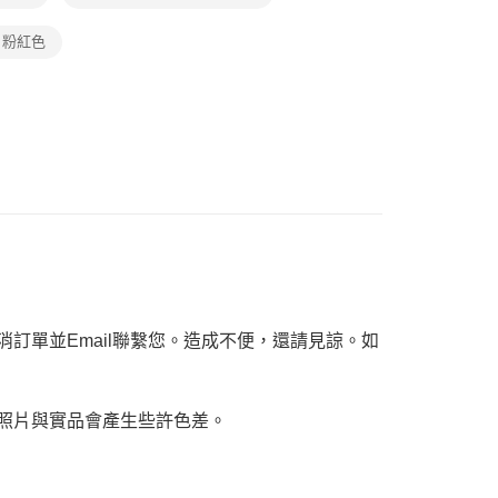
】經典精品包👜熱門品牌推薦
ee.tw/terms/#terms3
年的使用者請事先徵得法定代理人或監護人之同意方可使用
V 粉紅色
E先享後付」，若未經同意申辦者引起之損失，本公司不負相關責
AFTEE先享後付」時，將依據個別帳號之用戶狀況，依本公司
核予不同之上限額度；若仍有額度不足之情形，本公司將視審查
用戶進行身份認證。
一人註冊多個帳號或使用他人資訊註冊。若發現惡意使用之情
科技股份有限公司將有權停止該用戶之使用額度並採取法律行
訂單並Email聯繫您。造成不便，還請見諒。如
，照片與實品會產生些許色差。