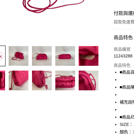
付款與運
超取免運
付款方式
商品特色
信用卡一
商品編號
11243288
超商取貨
商品特色
LINE Pay
■商品貨號
Apple Pay
■商品
街口支付
補充說
悠遊付
全盈+PAY
■商品
SIZE：
AFTEE先
顏色：
相關說明