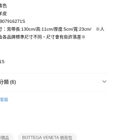
FTEE先享後付」】
素色
先享後付是「在收到商品之後才付款」的支付方式。 讓您購物簡單
羊皮
心！
07916271S
：不需註冊會員、不需綁卡、不需儲值。
：只要手機號碼，簡訊認證，即可結帳。
：背帶長:130cm/高:11cm/厚度:5cm/寬:23cm/ ※人
付款
：先確認商品／服務後，再付款。
及各品牌標準尺寸不同，尺寸會有些許落差※
EE先享後付」結帳流程】
家取貨
方式選擇「AFTEE先享後付」後，將跳轉至「AFTEE先享後
頁面，進行簡訊認證並確認金額後，即可完成結帳。
成立數日內，您將收到繳費通知簡訊。
1S
費通知簡訊後14天內，點擊此簡訊中的連結，可透過四大超商
付款
網路銀行／等多元方式進行付款，方視為交易完成。
：結帳手續完成當下不需立刻繳費，但若您需要取消訂單，請聯
類 (6)
的店家。未經商家同意取消之訂單仍視為有效，需透過AFTEE
繳納相關費用。
1取貨
女用｜側．肩背包
否成功請以「AFTEE先享後付 」之結帳頁面顯示為準，若有關於
客服
功／繳費後需取消欲退款等相關疑問，請聯繫「AFTEE先享後
推薦
援中心」
https://netprotections.freshdesk.com/support/home
品
項】
恩沛科技股份有限公司提供之「AFTEE先享後付」服務完成之
薦
依本服務之必要範圍內提供個人資料，並將交易相關給付款項請
查看運費
讓予恩沛科技股份有限公司。
🛫香港澳門首開通
 降價品
BOTTEGA VENETA 側背包
個人資料處理事宜，請瀏覽以下網址：