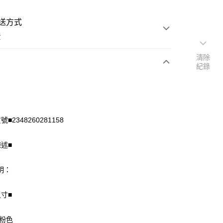
送方式
費
清除
紀錄
次付款
付款
■2348260281158
陳述■
明：
尺寸■
享後付
 粉色