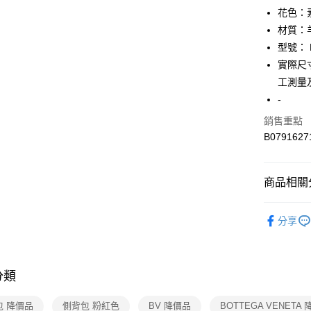
【關於「A
花色：
AFTEE
材質：
便利好安
運送方式
型號： B
１．簡單
２．便利
實際尺寸
全家取貨
３．安心
工測量
免運費
【「AFT
-
付款後全
１．於結帳
銷售重點
付」結帳
免運費
２．訂單
B0791627
３．收到繳
7-11取貨
／ATM／
免運費
※ 請注意
商品相關分
絡購買商品
先享後付
付款後7-1
▎包包
※ 交易是
免運費
分享
是否繳費成
人氣商品
付客戶支
宅配
★全部商
【注意事
免運費
１．透過由
分類
★店長推
交易，需
海外宅配
求債權轉
★海外專區
包 降價品
側背包 粉紅色
BV 降價品
BOTTEGA VENETA
２．關於