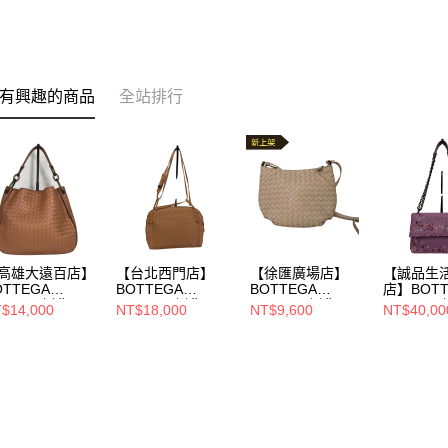
有興趣的商品
全站排行
高雄大遠百店】
【台北西門店】
【徐匯廣場店】
【誠品生
OTTEGA
BOTTEGA
BOTTEGA
店】BOTT
ENETA/側背
VENETA/側背
VENETA/側背
VENETA/
$14,000
NT$18,000
NT$9,600
NT$40,00
/494119
包//B01131020N
包//b08242031K