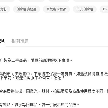
【TOP１
https://aft
３．未成
側背包
側背包 寶緹嘉
寶緹嘉 降價品
羊皮 側背包
B
「AFTE
任。
４．使用「
即時審查
結果請求
５．嚴禁
形，恩沛
說明
相關推薦
動。
店皆為二手商品，購買前請理解以下事項。
品與門市同步販售中，下單後不保證一定有貨，如遇沒貨將直接取消
下單前，歡迎至客服中心留言，謝謝！
品皆為實物拍攝，因燈光、器材、拍攝環境及商品使用程度不同
附有鞋盒、袋子等附屬品，會一併展示於商品照。