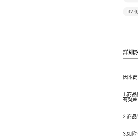
BV 
詳細
因本商
1.商
有疑慮
2.商
3.如