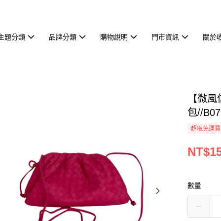
主題分類
品牌分類
購物說明
門市資訊
關於
【微風信
包//B07
超取免運費
NT$15
數量