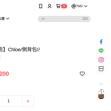
0
TWD
收購
】Chloe/側背包//
200