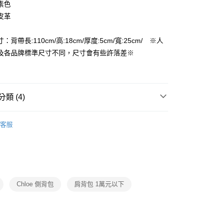
FTEE先享後付」】
素色
先享後付是「在收到商品之後才付款」的支付方式。 讓您購物簡單
皮革
心！
：不需註冊會員、不需綁卡、不需儲值。
：只要手機號碼，簡訊認證，即可結帳。
：背帶長:110cm/高:18cm/厚度:5cm/寬:25cm/ ※人
付款
：先確認商品／服務後，再付款。
及各品牌標準尺寸不同，尺寸會有些許落差※
EE先享後付」結帳流程】
家取貨
方式選擇「AFTEE先享後付」後，將跳轉至「AFTEE先享後
頁面，進行簡訊認證並確認金額後，即可完成結帳。
成立數日內，您將收到繳費通知簡訊。
類 (4)
費通知簡訊後14天內，點擊此簡訊中的連結，可透過四大超商
付款
網路銀行／等多元方式進行付款，方視為交易完成。
女用｜側．肩背包
：結帳手續完成當下不需立刻繳費，但若您需要取消訂單，請聯
客服
的店家。未經商家同意取消之訂單仍視為有效，需透過AFTEE
】萬元有找 🙌 入門精品包
繳納相關費用。
1取貨
否成功請以「AFTEE先享後付 」之結帳頁面顯示為準，若有關於
品
功／繳費後需取消欲退款等相關疑問，請聯繫「AFTEE先享後
援中心」
https://netprotections.freshdesk.com/support/home
ax 50% off
項】
Chloe 側背包
肩背包 1萬元以下
恩沛科技股份有限公司提供之「AFTEE先享後付」服務完成之
依本服務之必要範圍內提供個人資料，並將交易相關給付款項請
讓予恩沛科技股份有限公司。
個人資料處理事宜，請瀏覽以下網址：