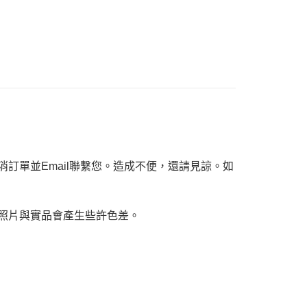
ee.tw/terms/#terms3
年的使用者請事先徵得法定代理人或監護人之同意方可使用
E先享後付」，若未經同意申辦者引起之損失，本公司不負相關責
AFTEE先享後付」時，將依據個別帳號之用戶狀況，依本公司
核予不同之上限額度；若仍有額度不足之情形，本公司將視審查
用戶進行身份認證。
一人註冊多個帳號或使用他人資訊註冊。若發現惡意使用之情
科技股份有限公司將有權停止該用戶之使用額度並採取法律行
訂單並Email聯繫您。造成不便，還請見諒。如
，照片與實品會產生些許色差。