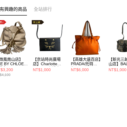
有興趣的商品
全站排行
微風南山店】
【京站時尚廣場
【高雄大遠百店】
【新光三
E BY CHLOE/
店】Charlotte
PRADA/托特
山店】BAL
背包//
Olympia/側背包//
包//br4997
包//
$3,200
NT$1,000
NT$6,000
NT$1,000
$4,100