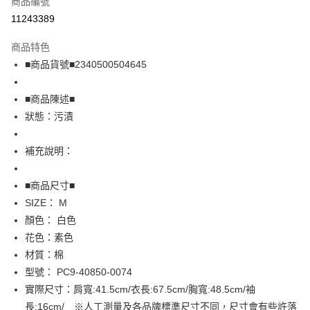
商品編號
超商取貨付款
11243389
LINE Pay
商品特色
Apple Pay
■商品貨號■2340500504645
街口支付
■商品陳述■
悠遊付
狀態：污漬
全盈+PAY
補充說明：
AFTEE先享後付
相關說明
■商品尺寸■
【關於「AFTEE先享後付」】
SIZE： M
AFTEE先享後付是「在收到商品之後才付款」的支付方式。 讓您購物簡單
運送方式
顏色： 白色
便利好安心！
１．簡單：不需註冊會員、不需綁卡、不需儲值。
全家取貨付款
花色：素色
２．便利：只要手機號碼，簡訊認證，即可結帳。
材質：棉
免運費
３．安心：先確認商品／服務後，再付款。
型號： PC9-40850-0074
付款後全家取貨
【「AFTEE先享後付」結帳流程】
實際尺寸：肩寬:41.5cm/衣長:67.5cm/胸寬:48.5cm/袖
１．於結帳方式選擇「AFTEE先享後付」後，將跳轉至「AFTEE先享後付」
免運費
長:16cm/ ※人工測量及各品牌標準尺寸不同，尺寸會有些許落
結帳頁面，進行簡訊認證並確認金額後，即可完成結帳。