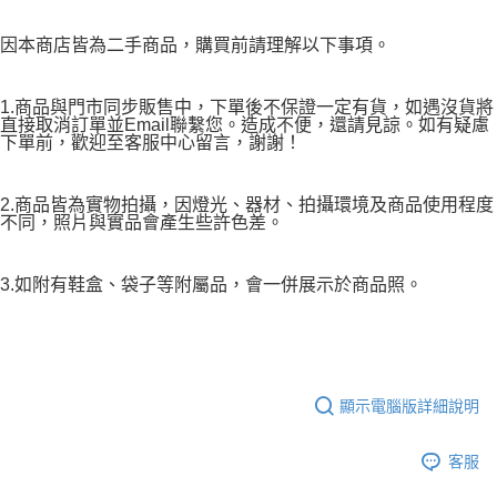
因本商店皆為二手商品，購買前請理解以下事項。
1.商品與門市同步販售中，下單後不保證一定有貨，如遇沒貨將
直接取消訂單並Email聯繫您。造成不便，還請見諒。如有疑慮
下單前，歡迎至客服中心留言，謝謝！
2.商品皆為實物拍攝，因燈光、器材、拍攝環境及商品使用程度
不同，照片與實品會產生些許色差。
3.如附有鞋盒、袋子等附屬品，會一併展示於商品照。
顯示電腦版詳細說明
客服