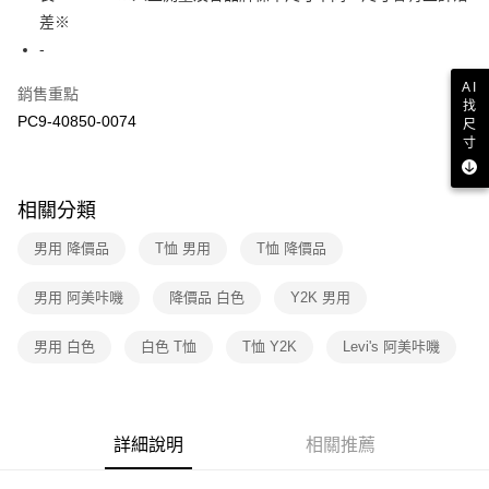
２．訂單成立數日內，您將收到繳費通知簡訊。
差※
7-11取貨付款
３．收到繳費通知簡訊後14天內，點擊此簡訊中的連結，可透過四大超商／
-
免運費
ATM／網路銀行／等多元方式進行付款，方視為交易完成。
※ 請注意：結帳手續完成當下不需立刻繳費，但若您需要取消訂單，請聯絡
AI
銷售重點
付款後7-11取貨
購買商品的店家。未經商家同意取消之訂單仍視為有效，需透過AFTEE先享
找
後付繳納相關費用。
PC9-40850-0074
免運費
尺
※ 交易是否成功請以「AFTEE先享後付 」之結帳頁面顯示為準，若有關於
寸
是否繳費成功／繳費後需取消欲退款等相關疑問，請聯繫「AFTEE先享後付
宅配
客戶支援中心」
https://netprotections.freshdesk.com/support/home
免運費
相關分類
【注意事項】
１．透過由恩沛科技股份有限公司提供之「AFTEE先享後付」服務完成之交
男用 降價品
T恤 男用
T恤 降價品
易，需依本服務之必要範圍內提供個人資料，並將交易相關給付款項請求債
權轉讓予恩沛科技股份有限公司。
２．關於個人資料處理事宜，請瀏覽以下網址：
男用 阿美咔嘰
降價品 白色
Y2K 男用
https://aftee.tw/terms/#terms3
３．未成年的使用者請事先徵得法定代理人或監護人之同意方可使用
男用 白色
白色 T恤
T恤 Y2K
Levi's 阿美咔嘰
「AFTEE先享後付」，若未經同意申辦者引起之損失，本公司不負相關責
任。
４．使用「AFTEE先享後付」時，將依據個別帳號之用戶狀況，依本公司即
時審查核予不同之上限額度；若仍有額度不足之情形，本公司將視審查結果
請求用戶進行身份認證。
詳細說明
相關推薦
５．嚴禁一人註冊多個帳號或使用他人資訊註冊。若發現惡意使用之情形，
恩沛科技股份有限公司將有權停止該用戶之使用額度並採取法律行動。