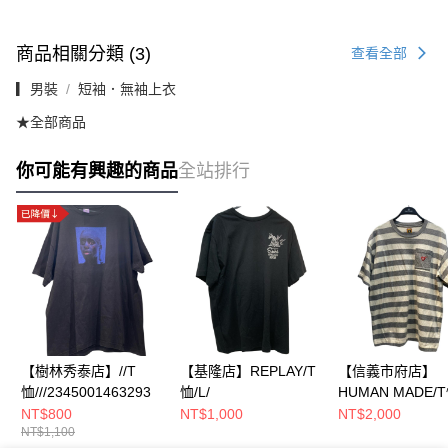
商品相關分類 (3)
查看全部
▎男裝
短袖．無袖上衣
★全部商品
你可能有興趣的商品
全站排行
【樹林秀泰店】//T
【基隆店】REPLAY/T
【信義市府店】
恤///2345001463293
恤/L/
HUMAN MADE/T
NT$800
NT$1,000
NT$2,000
NT$1,100