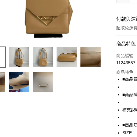
付款與運
超取免運
付款方式
商品特色
信用卡一
商品編號
11243557
超商取貨
商品特色
LINE Pay
■商品貨號
Apple Pay
■商品
街口支付
補充說
悠遊付
全盈+PAY
■商品
SIZE：
AFTEE先