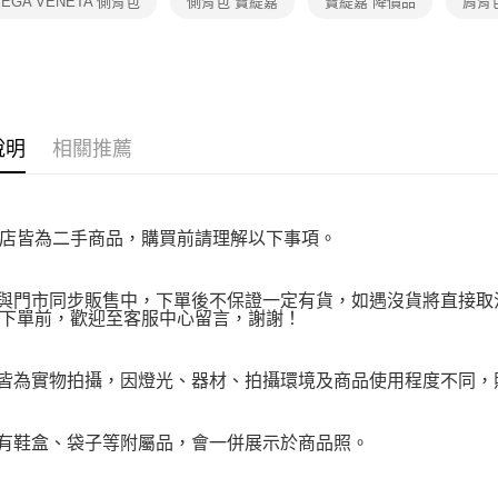
TEGA VENETA 側背包
側背包 寶緹嘉
寶緹嘉 降價品
肩背
２．關於
https://aft
３．未成
「AFTE
任。
４．使用「
即時審查
說明
相關推薦
結果請求
５．嚴禁
形，恩沛
動。
店皆為二手商品，購買前請理解以下事項。
品與門市同步販售中，下單後不保證一定有貨，如遇沒貨將直接取消
下單前，歡迎至客服中心留言，謝謝！
品皆為實物拍攝，因燈光、器材、拍攝環境及商品使用程度不同
附有鞋盒、袋子等附屬品，會一併展示於商品照。