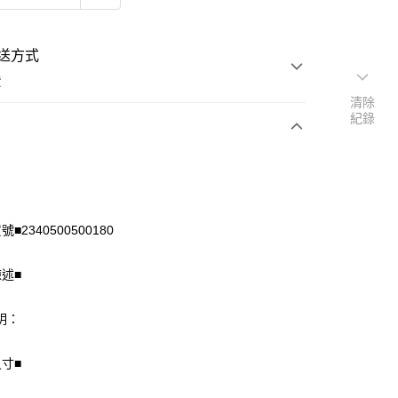
送方式
費
清除
紀錄
次付款
付款
■2340500500180
陳述■
明：
尺寸■
享後付