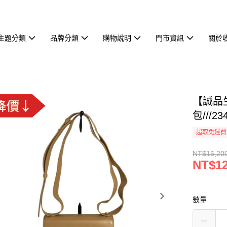
主題分類
品牌分類
購物說明
門市資訊
關於
【誠品生
包///23
超取免運費
NT$15,20
NT$12
數量