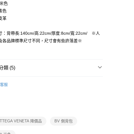
 米色
FTEE先享後付」】
素色
先享後付是「在收到商品之後才付款」的支付方式。 讓您購物簡單
皮革
心！
：不需註冊會員、不需綁卡、不需儲值。
：只要手機號碼，簡訊認證，即可結帳。
：背帶長:140cm/高:22cm/厚度:8cm/寬:22cm/ ※人
付款
：先確認商品／服務後，再付款。
及各品牌標準尺寸不同，尺寸會有些許落差※
EE先享後付」結帳流程】
家取貨
方式選擇「AFTEE先享後付」後，將跳轉至「AFTEE先享後
頁面，進行簡訊認證並確認金額後，即可完成結帳。
成立數日內，您將收到繳費通知簡訊。
類 (5)
費通知簡訊後14天內，點擊此簡訊中的連結，可透過四大超商
付款
網路銀行／等多元方式進行付款，方視為交易完成。
女用｜側．肩背包
：結帳手續完成當下不需立刻繳費，但若您需要取消訂單，請聯
客服
的店家。未經商家同意取消之訂單仍視為有效，需透過AFTEE
品
繳納相關費用。
1取貨
否成功請以「AFTEE先享後付 」之結帳頁面顯示為準，若有關於
ax 50% off
功／繳費後需取消欲退款等相關疑問，請聯繫「AFTEE先享後
援中心」
https://netprotections.freshdesk.com/support/home
】經典精品包👜熱門品牌推薦
項】
｜專區Max50%OFF
精選女包
TTEGA VENETA 降價品
BV 側背包
恩沛科技股份有限公司提供之「AFTEE先享後付」服務完成之
依本服務之必要範圍內提供個人資料，並將交易相關給付款項請
讓予恩沛科技股份有限公司。