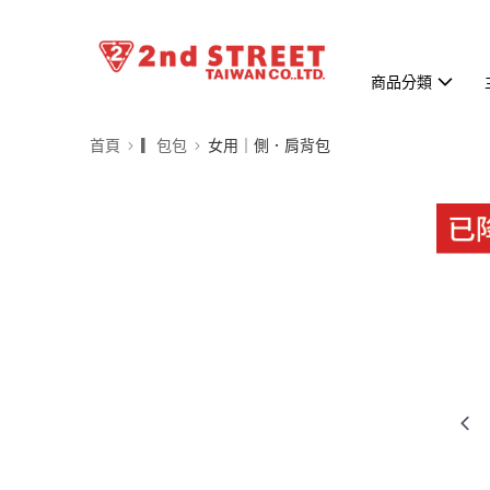
商品分類
首頁
▎包包
女用｜側．肩背包