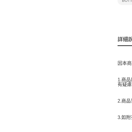
BOT
詳細
因本商
1.商
有疑慮
2.商
3.如