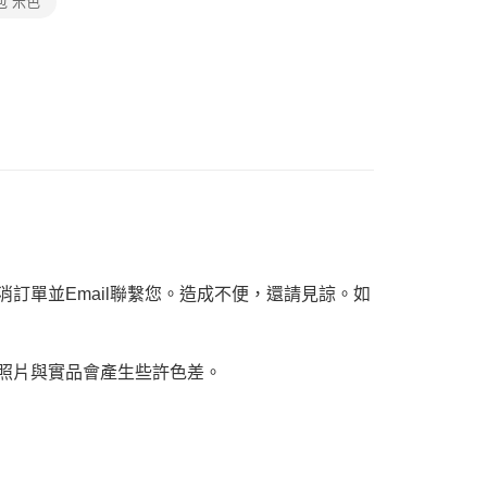
包 米色
個人資料處理事宜，請瀏覽以下網址：
ee.tw/terms/#terms3
年的使用者請事先徵得法定代理人或監護人之同意方可使用
E先享後付」，若未經同意申辦者引起之損失，本公司不負相關責
AFTEE先享後付」時，將依據個別帳號之用戶狀況，依本公司
核予不同之上限額度；若仍有額度不足之情形，本公司將視審查
用戶進行身份認證。
一人註冊多個帳號或使用他人資訊註冊。若發現惡意使用之情
科技股份有限公司將有權停止該用戶之使用額度並採取法律行
訂單並Email聯繫您。造成不便，還請見諒。如
，照片與實品會產生些許色差。