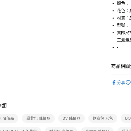
顏色：
相關說明
【關於「A
花色：
AFTEE
材質：
便利好安
運送方式
型號：
１．簡單
２．便利
實際尺寸
全家取貨
３．安心
工測量
免運費
【「AFT
-
付款後全
１．於結帳
付」結帳
免運費
２．訂單
商品相關分
３．收到繳
7-11取貨
／ATM／
▎包包
免運費
※ 請注意
分享
絡購買商品
★全部商
先享後付
付款後7-1
※ 交易是
★降價專區⬇M
免運費
是否繳費成
付客戶支
分類
【TOP１
宅配
【注意事
免運費
高人氣專區
包 降價品
肩背包 降價品
BV 降價品
側背包 米色
BO
１．透過由
交易，需
求債權轉