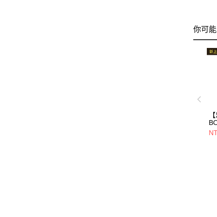
你可能
【
B
V
NT
包/
45