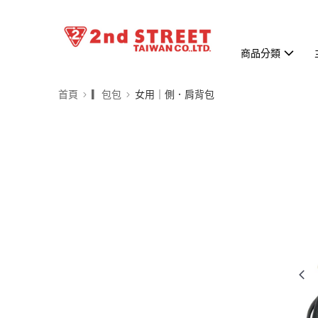
商品分類
首頁
▎包包
女用｜側．肩背包