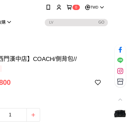
0
TWD
收購
門漢中店】COACH/側背包//
800