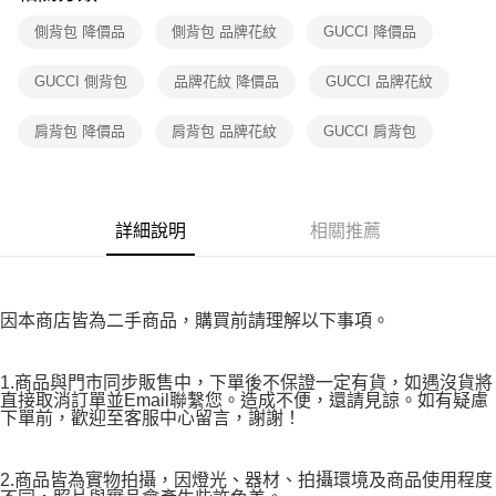
付款後7-11取貨
購買商品的店家。未經商家同意取消之訂單仍視為有效，需透過AFTEE先享
後付繳納相關費用。
側背包 降價品
側背包 品牌花紋
GUCCI 降價品
免運費
※ 交易是否成功請以「AFTEE先享後付 」之結帳頁面顯示為準，若有關於
是否繳費成功／繳費後需取消欲退款等相關疑問，請聯繫「AFTEE先享後付
宅配
GUCCI 側背包
品牌花紋 降價品
GUCCI 品牌花紋
客戶支援中心」
https://netprotections.freshdesk.com/support/home
免運費
【注意事項】
肩背包 降價品
肩背包 品牌花紋
GUCCI 肩背包
１．透過由恩沛科技股份有限公司提供之「AFTEE先享後付」服務完成之交
易，需依本服務之必要範圍內提供個人資料，並將交易相關給付款項請求債
權轉讓予恩沛科技股份有限公司。
２．關於個人資料處理事宜，請瀏覽以下網址：
https://aftee.tw/terms/#terms3
詳細說明
相關推薦
３．未成年的使用者請事先徵得法定代理人或監護人之同意方可使用
「AFTEE先享後付」，若未經同意申辦者引起之損失，本公司不負相關責
任。
４．使用「AFTEE先享後付」時，將依據個別帳號之用戶狀況，依本公司即
因本商店皆為二手商品，購買前請理解以下事項。
時審查核予不同之上限額度；若仍有額度不足之情形，本公司將視審查結果
請求用戶進行身份認證。
５．嚴禁一人註冊多個帳號或使用他人資訊註冊。若發現惡意使用之情形，
1.商品與門市同步販售中，下單後不保證一定有貨，如遇沒貨將
恩沛科技股份有限公司將有權停止該用戶之使用額度並採取法律行動。
直接取消訂單並Email聯繫您。造成不便，還請見諒。如有疑慮
下單前，歡迎至客服中心留言，謝謝！
2.商品皆為實物拍攝，因燈光、器材、拍攝環境及商品使用程度