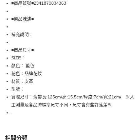
Apple Pay
■商品貨號■2341870834363
街口支付
■商品陳述■
悠遊付
補充說明：
全盈+PAY
AFTEE先享後付
■商品尺寸■
相關說明
SIZE：
【關於「AFTEE先享後付」】
顏色： 藍色
AFTEE先享後付是「在收到商品之後才付款」的支付方式。 讓您購物簡單
運送方式
花色：品牌花紋
便利好安心！
１．簡單：不需註冊會員、不需綁卡、不需儲值。
全家取貨付款
材質：皮革
２．便利：只要手機號碼，簡訊認證，即可結帳。
型號：
免運費
３．安心：先確認商品／服務後，再付款。
實際尺寸：背帶長:125cm/高:15.5cm/厚度:7cm/寬:21cm/ ※人
付款後全家取貨
【「AFTEE先享後付」結帳流程】
工測量及各品牌標準尺寸不同，尺寸會有些許落差※
１．於結帳方式選擇「AFTEE先享後付」後，將跳轉至「AFTEE先享後付」
免運費
-
結帳頁面，進行簡訊認證並確認金額後，即可完成結帳。
２．訂單成立數日內，您將收到繳費通知簡訊。
7-11取貨付款
３．收到繳費通知簡訊後14天內，點擊此簡訊中的連結，可透過四大超商／
免運費
ATM／網路銀行／等多元方式進行付款，方視為交易完成。
※ 請注意：結帳手續完成當下不需立刻繳費，但若您需要取消訂單，請聯絡
相關分類