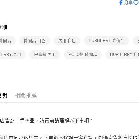
免運費
分享
是否繳費成
★全部商
付客戶支
宅配
★降價專區⬇M
【注意事
免運費
１．透過由
分類
交易，需
求債權轉
 降價品
降價品 白色
男用 白色
BURBERRY 降價品
２．關於
https://aft
３．未成
BERRY 男用
巴寶莉 男用
POLO衫 降價品
BURBERRY 白
「AFTE
任。
４．使用「
即時審查
結果請求
５．嚴禁
形，恩沛
說明
相關推薦
動。
店皆為二手商品，購買前請理解以下事項。
品與門市同步販售中，下單後不保證一定有貨，如遇沒貨將直接取消