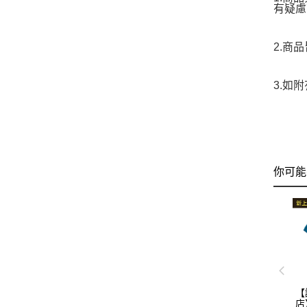
有疑慮
2.商
3.如
你可能
【
店