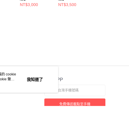
BURBERRY/polo
BURBERRY/polo
VUITTON/polo
NT$3,000
NT$3,500
NT$4,000
衫/S/4015482
衫//8053022
衫/XXL/RM182Q
JUV H7Y40W
 cookie
kie 聲明
我知道了
官方APP
免費傳送載點至手機
若接到可疑電話，請洽詢165反詐騙專線