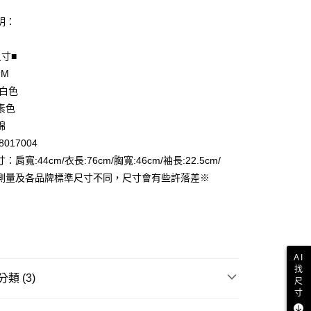
明：
尺寸■
 M
享後付
 白色
FTEE先享後付」】
素色
先享後付是「在收到商品之後才付款」的支付方式。 讓您購物簡單
棉
心！
017004
：不需註冊會員、不需綁卡、不需儲值。
：只要手機號碼，簡訊認證，即可結帳。
：肩寬:44cm/衣長:76cm/胸寬:46cm/袖長:22.5cm/
付款
：先確認商品／服務後，再付款。
測量及各品牌標準尺寸不同，尺寸會有些許落差※
EE先享後付」結帳流程】
家取貨
方式選擇「AFTEE先享後付」後，將跳轉至「AFTEE先享後
頁面，進行簡訊認證並確認金額後，即可完成結帳。
成立數日內，您將收到繳費通知簡訊。
費通知簡訊後14天內，點擊此簡訊中的連結，可透過四大超商
付款
網路銀行／等多元方式進行付款，方視為交易完成。
AI
：結帳手續完成當下不需立刻繳費，但若您需要取消訂單，請聯
找
類 (3)
尺
的店家。未經商家同意取消之訂單仍視為有效，需透過AFTEE
寸
繳納相關費用。
1取貨
POLO衫
否成功請以「AFTEE先享後付 」之結帳頁面顯示為準，若有關於