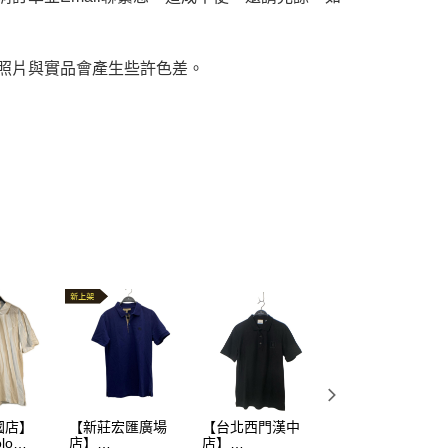
，照片與實品會產生些許色差。
國店】
【新莊宏匯廣場
【台北西門漢中
【iFG遠雄台中
lo
店】
店】
店】LOUIS