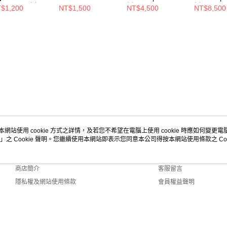
ION/polo衫/L/
BRIT/polo
衫/XXL/UJN444
衫/XXL/
$1,200
NT$1,500
NT$4,500
NT$8,500
衫/XS/3872295
S181 XGS
本網站使用 cookie 方式之詳情，及若您不希望在電腦上使用 cookie 時應如何變更電腦的
」之 Cookie 聲明。您繼續使用本網站即表示您同意本公司得按本網站使用條款之 Coo
關於我們
客服資訊
品牌故事
購物說明
商店簡介
客服留言
隱私權及網站使用條款
會員權益聲明
聯絡我們