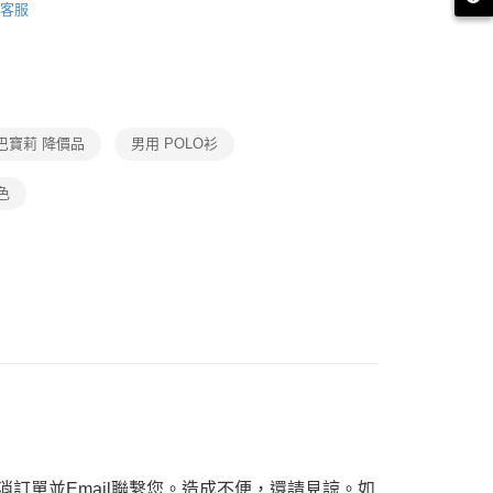
客服
功／繳費後需取消欲退款等相關疑問，請聯繫「AFTEE先享後
品
援中心」
https://netprotections.freshdesk.com/support/home
ax 50% off
項】
恩沛科技股份有限公司提供之「AFTEE先享後付」服務完成之
依本服務之必要範圍內提供個人資料，並將交易相關給付款項請
讓予恩沛科技股份有限公司。
巴寶莉 降價品
男用 POLO衫
個人資料處理事宜，請瀏覽以下網址：
ee.tw/terms/#terms3
年的使用者請事先徵得法定代理人或監護人之同意方可使用
色
E先享後付」，若未經同意申辦者引起之損失，本公司不負相關責
AFTEE先享後付」時，將依據個別帳號之用戶狀況，依本公司
核予不同之上限額度；若仍有額度不足之情形，本公司將視審查
用戶進行身份認證。
一人註冊多個帳號或使用他人資訊註冊。若發現惡意使用之情
科技股份有限公司將有權停止該用戶之使用額度並採取法律行
訂單並Email聯繫您。造成不便，還請見諒。如