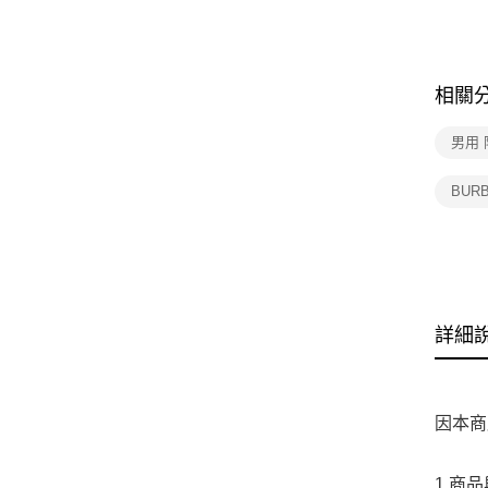
相關
男用
BUR
詳細
因本商
1.商