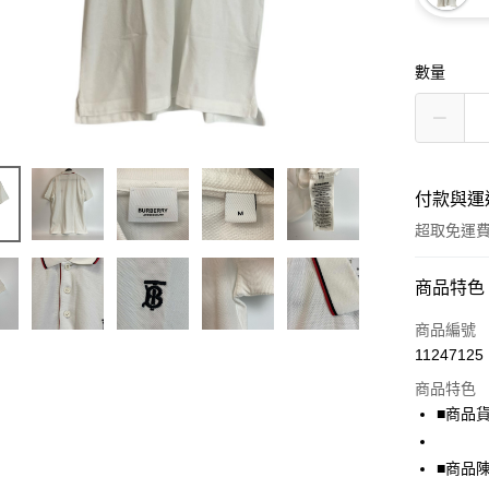
數量
付款與運
超取免運
付款方式
商品特色
信用卡一
商品編號
11247125
超商取貨
商品特色
LINE Pay
■商品貨號
Apple Pay
■商品
街口支付