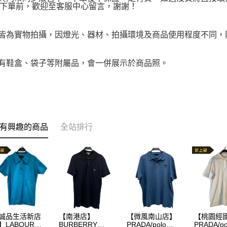
下單前，歡迎至客服中心留言，謝謝！
品皆為實物拍攝，因燈光、器材、拍攝環境及商品使用程度不同
附有鞋盒、袋子等附屬品，會一併展示於商品照。
有興趣的商品
全站排行
誠品生活新店
【南港店】
【微風南山店】
【桃園經
】LABOUR
BURBERRY
PRADA/polo
PRADA/po