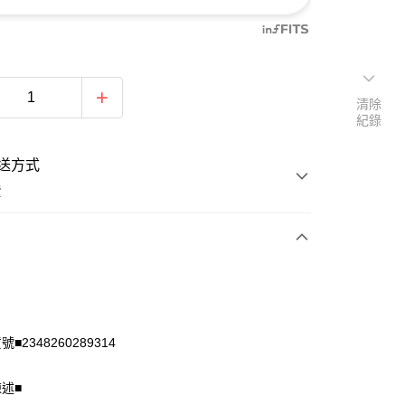
清除
紀錄
送方式
費
次付款
付款
■2348260289314
陳述■