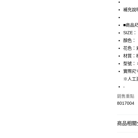
補充說
悠遊付
全盈+PAY
■商品
SIZE：
AFTEE先
顏色：
相關說明
【關於「A
花色：
AFTEE
材質：
便利好安
運送方式
型號： 8
１．簡單
２．便利
實際尺寸
全家取貨
３．安心
※人工
免運費
【「AFT
-
付款後全
１．於結帳
銷售重點
付」結帳
免運費
２．訂單
8017004
３．收到繳
7-11取貨
／ATM／
免運費
※ 請注意
商品相關分
絡購買商品
先享後付
付款後7-1
▎男裝
※ 交易是