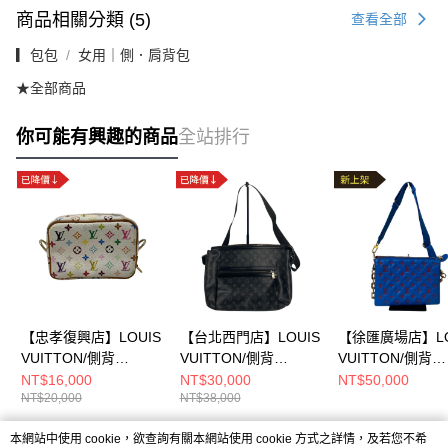
商品相關分類 (5)
查看全部
▎包包
女用｜側．肩背包
★全部商品
你可能有興趣的商品
全站排行
【忠孝復興店】LOUIS
【台北西門店】LOUIS
【徐匯廣場店】LO
VUITTON/側背
VUITTON/側背
VUITTON/側背
包//m58033
包//M44223
包//M58626
NT$16,000
NT$30,000
NT$50,000
NT$20,000
NT$38,000
本網站中使用 cookie，欲查詢有關本網站使用 cookie 方式之詳情，及若您不希