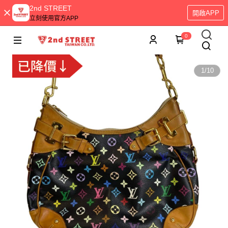
2nd STREET
開啟APP
立刻使用官方APP
0
1
/
10