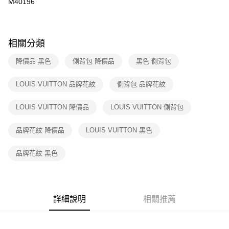
M40196
付款後7-11取貨
購買商品的店家。未經商家同意取消之訂單仍視為有效，需透過AFTEE先享
後付繳納相關費用。
免運費
※ 交易是否成功請以「AFTEE先享後付 」之結帳頁面顯示為準，若有關於
是否繳費成功／繳費後需取消欲退款等相關疑問，請聯繫「AFTEE先享後付
宅配
客戶支援中心」
https://netprotections.freshdesk.com/support/home
相關分類
免運費
【注意事項】
降價品 黑色
側背包 降價品
黑色 側背包
１．透過由恩沛科技股份有限公司提供之「AFTEE先享後付」服務完成之交
海外宅配
查看運費
易，需依本服務之必要範圍內提供個人資料，並將交易相關給付款項請求債
LOUIS VUITTON 品牌花紋
側背包 品牌花紋
權轉讓予恩沛科技股份有限公司。
２．關於個人資料處理事宜，請瀏覽以下網址：
https://aftee.tw/terms/#terms3
LOUIS VUITTON 降價品
LOUIS VUITTON 側背包
３．未成年的使用者請事先徵得法定代理人或監護人之同意方可使用
「AFTEE先享後付」，若未經同意申辦者引起之損失，本公司不負相關責
品牌花紋 降價品
LOUIS VUITTON 黑色
任。
４．使用「AFTEE先享後付」時，將依據個別帳號之用戶狀況，依本公司即
時審查核予不同之上限額度；若仍有額度不足之情形，本公司將視審查結果
品牌花紋 黑色
請求用戶進行身份認證。
５．嚴禁一人註冊多個帳號或使用他人資訊註冊。若發現惡意使用之情形，
恩沛科技股份有限公司將有權停止該用戶之使用額度並採取法律行動。
詳細說明
相關推薦