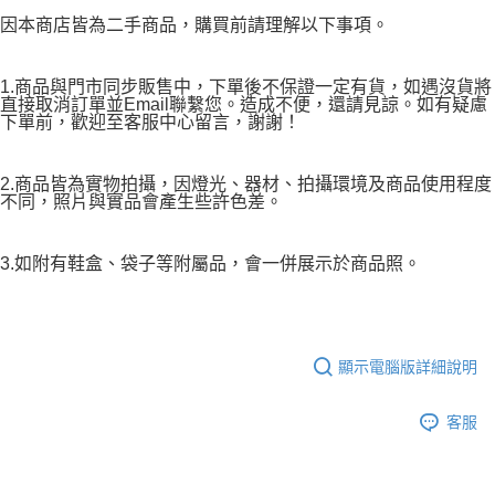
因本商店皆為二手商品，購買前請理解以下事項。
1.商品與門市同步販售中，下單後不保證一定有貨，如遇沒貨將
直接取消訂單並Email聯繫您。造成不便，還請見諒。如有疑慮
下單前，歡迎至客服中心留言，謝謝！
2.商品皆為實物拍攝，因燈光、器材、拍攝環境及商品使用程度
不同，照片與實品會產生些許色差。
3.如附有鞋盒、袋子等附屬品，會一併展示於商品照。
顯示電腦版詳細說明
客服