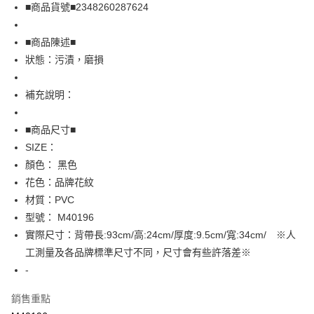
Apple Pay
■商品貨號■2348260287624
街口支付
■商品陳述■
悠遊付
狀態：污漬，磨損
全盈+PAY
補充說明：
AFTEE先享後付
相關說明
■商品尺寸■
【關於「AFTEE先享後付」】
SIZE：
AFTEE先享後付是「在收到商品之後才付款」的支付方式。 讓您購物簡單
運送方式
顏色： 黑色
便利好安心！
１．簡單：不需註冊會員、不需綁卡、不需儲值。
全家取貨付款
花色：品牌花紋
２．便利：只要手機號碼，簡訊認證，即可結帳。
材質：PVC
免運費
３．安心：先確認商品／服務後，再付款。
型號： M40196
付款後全家取貨
【「AFTEE先享後付」結帳流程】
實際尺寸：背帶長:93cm/高:24cm/厚度:9.5cm/寬:34cm/ ※人
１．於結帳方式選擇「AFTEE先享後付」後，將跳轉至「AFTEE先享後付」
免運費
工測量及各品牌標準尺寸不同，尺寸會有些許落差※
結帳頁面，進行簡訊認證並確認金額後，即可完成結帳。
２．訂單成立數日內，您將收到繳費通知簡訊。
-
7-11取貨付款
３．收到繳費通知簡訊後14天內，點擊此簡訊中的連結，可透過四大超商／
免運費
ATM／網路銀行／等多元方式進行付款，方視為交易完成。
銷售重點
※ 請注意：結帳手續完成當下不需立刻繳費，但若您需要取消訂單，請聯絡