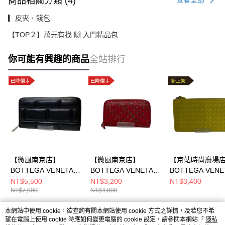
商品相關分類 (4)
查看全部
▎皮夾．錢包
【TOP２】萬元有找 🙌 入門精品包
你可能有興趣的商品
全站排行
【微風南京店】
【微風南京店】
【京站時尚廣場
BOTTEGA VENETA/
BOTTEGA VENETA/
BOTTEGA VENE
長夾錢包//
長夾錢包//
長夾錢包//Ｂ０１
NT$5,500
NT$3,200
NT$3,400
NT$7,000
NT$4,000
９３５７Ｑ
本網站中使用 cookie，欲查詢有關本網站使用 cookie 方式之詳情，及若您不希
熱門標籤
望在電腦上使用 cookie 時應如何變更電腦的 cookie 設定，請參閱本網站「
隱私