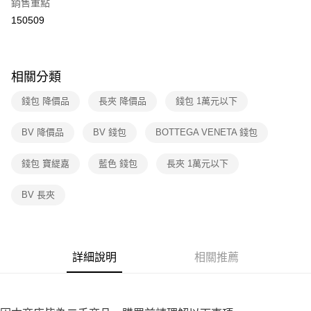
銷售重點
※ 請注意：結帳手續完成當下不需立刻繳費，但若您需要取消訂單，請聯絡
150509
付款後7-11取貨
購買商品的店家。未經商家同意取消之訂單仍視為有效，需透過AFTEE先享
後付繳納相關費用。
免運費
※ 交易是否成功請以「AFTEE先享後付 」之結帳頁面顯示為準，若有關於
是否繳費成功／繳費後需取消欲退款等相關疑問，請聯繫「AFTEE先享後付
宅配
客戶支援中心」
https://netprotections.freshdesk.com/support/home
相關分類
免運費
【注意事項】
錢包 降價品
長夾 降價品
錢包 1萬元以下
１．透過由恩沛科技股份有限公司提供之「AFTEE先享後付」服務完成之交
易，需依本服務之必要範圍內提供個人資料，並將交易相關給付款項請求債
BV 降價品
BV 錢包
BOTTEGA VENETA 錢包
權轉讓予恩沛科技股份有限公司。
２．關於個人資料處理事宜，請瀏覽以下網址：
https://aftee.tw/terms/#terms3
錢包 寶緹嘉
藍色 錢包
長夾 1萬元以下
３．未成年的使用者請事先徵得法定代理人或監護人之同意方可使用
「AFTEE先享後付」，若未經同意申辦者引起之損失，本公司不負相關責
BV 長夾
任。
４．使用「AFTEE先享後付」時，將依據個別帳號之用戶狀況，依本公司即
時審查核予不同之上限額度；若仍有額度不足之情形，本公司將視審查結果
請求用戶進行身份認證。
５．嚴禁一人註冊多個帳號或使用他人資訊註冊。若發現惡意使用之情形，
詳細說明
相關推薦
恩沛科技股份有限公司將有權停止該用戶之使用額度並採取法律行動。