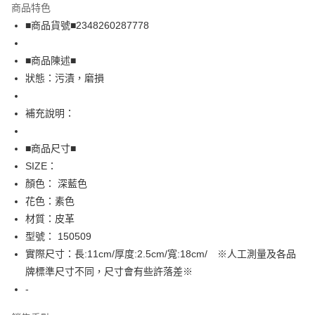
商品特色
Apple Pay
■商品貨號■2348260287778
街口支付
■商品陳述■
悠遊付
狀態：污漬，磨損
全盈+PAY
補充說明：
AFTEE先享後付
相關說明
■商品尺寸■
【關於「AFTEE先享後付」】
SIZE：
AFTEE先享後付是「在收到商品之後才付款」的支付方式。 讓您購物簡單
運送方式
顏色： 深藍色
便利好安心！
１．簡單：不需註冊會員、不需綁卡、不需儲值。
全家取貨付款
花色：素色
２．便利：只要手機號碼，簡訊認證，即可結帳。
材質：皮革
免運費
３．安心：先確認商品／服務後，再付款。
型號： 150509
付款後全家取貨
【「AFTEE先享後付」結帳流程】
實際尺寸：長:11cm/厚度:2.5cm/寬:18cm/ ※人工測量及各品
１．於結帳方式選擇「AFTEE先享後付」後，將跳轉至「AFTEE先享後付」
免運費
牌標準尺寸不同，尺寸會有些許落差※
結帳頁面，進行簡訊認證並確認金額後，即可完成結帳。
２．訂單成立數日內，您將收到繳費通知簡訊。
-
7-11取貨付款
３．收到繳費通知簡訊後14天內，點擊此簡訊中的連結，可透過四大超商／
免運費
ATM／網路銀行／等多元方式進行付款，方視為交易完成。