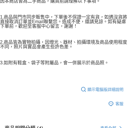
因本商店皆為二手商品，購買前請理解以下事項。
1.商品與門市同步販售中，下單後不保證一定有貨，如遇沒貨將
直接取消訂單並Email聯繫您。造成不便，還請見諒。如有疑慮
下單前，歡迎至客服中心留言，謝謝！
2.商品皆為實物拍攝，因燈光、器材、拍攝環境及商品使用程度
不同，照片與實品會產生些許色差。
3.如附有鞋盒、袋子等附屬品，會一併展示於商品照。
顯示電腦版詳細說明
客服