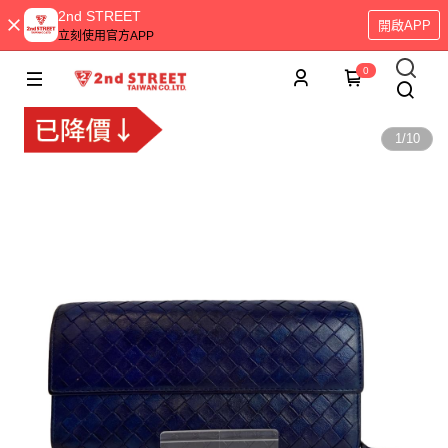
2nd STREET
開啟APP
立刻使用官方APP
0
1
/
10