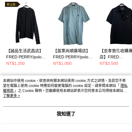
【誠品生活武昌店】
【苗栗尚順廣場店】
【忠孝敦化收購
FRED PERRY/polo
FRED PERRY/polo
店】FRED
衫/XL/
衫/M/wc0x 0aa
PERRY/polo衫/M
NT$1,200
NT$1,000
NT$3,500
本網站中使用 cookie，欲查詢有關本網站使用 cookie 方式之詳情，及若您不希
熱門標籤
望在電腦上使用 cookie 時應如何變更電腦的 cookie 設定，請參閱本網站「
隱私
權條款
」之 Cookie 聲明。您繼續使用本網站即表示您同意本公司得按本網站使
用條款之 Cookie 聲明使用 cookie。
了解更多 >
我知道了