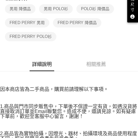
付款後7-11取貨
購買商品的店家。未經商家同意取消之訂單仍視為有效，需透過AFTEE先享
尺
後付繳納相關費用。
男用 降價品
男用 POLO衫
POLO衫 降價品
免運費
寸
※ 交易是否成功請以「AFTEE先享後付 」之結帳頁面顯示為準，若有關於
是否繳費成功／繳費後需取消欲退款等相關疑問，請聯繫「AFTEE先享後付
宅配
FRED PERRY 男用
FRED PERRY 降價品
客戶支援中心」
https://netprotections.freshdesk.com/support/home
免運費
【注意事項】
FRED PERRY POLO衫
１．透過由恩沛科技股份有限公司提供之「AFTEE先享後付」服務完成之交
易，需依本服務之必要範圍內提供個人資料，並將交易相關給付款項請求債
權轉讓予恩沛科技股份有限公司。
２．關於個人資料處理事宜，請瀏覽以下網址：
https://aftee.tw/terms/#terms3
詳細說明
相關推薦
３．未成年的使用者請事先徵得法定代理人或監護人之同意方可使用
「AFTEE先享後付」，若未經同意申辦者引起之損失，本公司不負相關責
任。
４．使用「AFTEE先享後付」時，將依據個別帳號之用戶狀況，依本公司即
因本商店皆為二手商品，購買前請理解以下事項。
時審查核予不同之上限額度；若仍有額度不足之情形，本公司將視審查結果
請求用戶進行身份認證。
５．嚴禁一人註冊多個帳號或使用他人資訊註冊。若發現惡意使用之情形，
1.商品與門市同步販售中，下單後不保證一定有貨，如遇沒貨將
恩沛科技股份有限公司將有權停止該用戶之使用額度並採取法律行動。
直接取消訂單並Email聯繫您。造成不便，還請見諒。如有疑慮
下單前，歡迎至客服中心留言，謝謝！
2.商品皆為實物拍攝，因燈光、器材、拍攝環境及商品使用程度