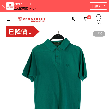
2nd STREET
開啟APP
立刻使用官方APP
0
1
/
10