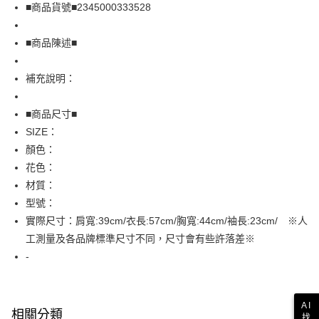
Apple Pay
■商品貨號■2345000333528
街口支付
■商品陳述■
悠遊付
補充說明：
全盈+PAY
AFTEE先享後付
■商品尺寸■
相關說明
SIZE：
【關於「AFTEE先享後付」】
顏色：
AFTEE先享後付是「在收到商品之後才付款」的支付方式。 讓您購物簡單
運送方式
花色：
便利好安心！
１．簡單：不需註冊會員、不需綁卡、不需儲值。
全家取貨付款
材質：
２．便利：只要手機號碼，簡訊認證，即可結帳。
型號：
免運費
３．安心：先確認商品／服務後，再付款。
實際尺寸：肩寬:39cm/衣長:57cm/胸寬:44cm/袖長:23cm/ ※人
付款後全家取貨
【「AFTEE先享後付」結帳流程】
工測量及各品牌標準尺寸不同，尺寸會有些許落差※
１．於結帳方式選擇「AFTEE先享後付」後，將跳轉至「AFTEE先享後付」
免運費
-
結帳頁面，進行簡訊認證並確認金額後，即可完成結帳。
２．訂單成立數日內，您將收到繳費通知簡訊。
7-11取貨付款
３．收到繳費通知簡訊後14天內，點擊此簡訊中的連結，可透過四大超商／
免運費
ATM／網路銀行／等多元方式進行付款，方視為交易完成。
AI
※ 請注意：結帳手續完成當下不需立刻繳費，但若您需要取消訂單，請聯絡
相關分類
找