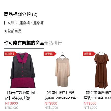
商品相關分類 (2)
▎女裝
連身裙．連身褲
★全部商品
你可能有興趣的商品
全站排行
【新光三越台南中山
【台南中正店】//洋
【新莊宏匯廣場店】
店】//洋裝/其他/
裝/6/0120/5056/9845L
洋裝/L/1R04-100
00
NT$900
NT$800
NT$800
NT$1,000
NT$1,000
NT$1,000