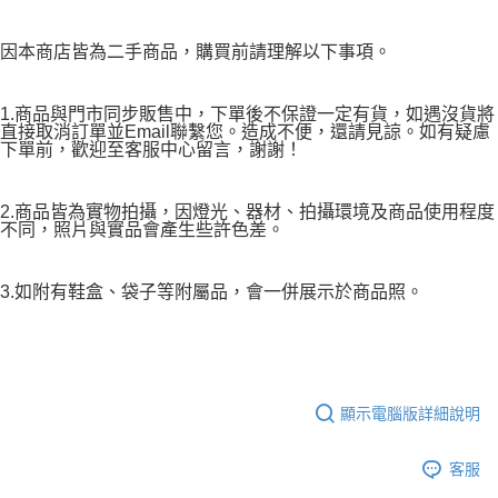
因本商店皆為二手商品，購買前請理解以下事項。
1.商品與門市同步販售中，下單後不保證一定有貨，如遇沒貨將
直接取消訂單並Email聯繫您。造成不便，還請見諒。如有疑慮
下單前，歡迎至客服中心留言，謝謝！
2.商品皆為實物拍攝，因燈光、器材、拍攝環境及商品使用程度
不同，照片與實品會產生些許色差。
3.如附有鞋盒、袋子等附屬品，會一併展示於商品照。
顯示電腦版詳細說明
客服