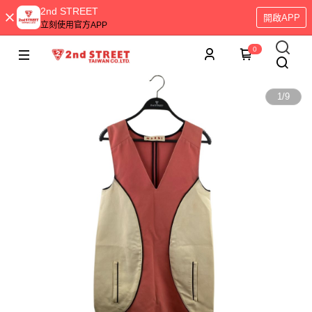
2nd STREET
開啟APP
立刻使用官方APP
0
1
/
9