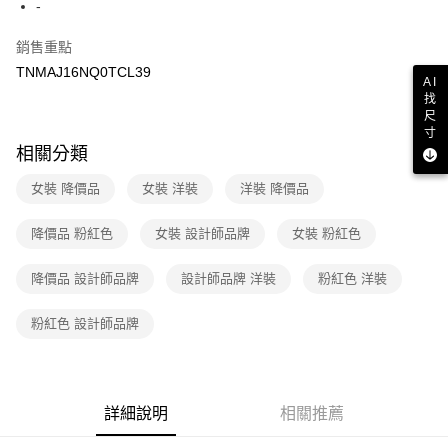
２．訂單成立數日內，您將收到繳費通知簡訊。
-
7-11取貨付款
３．收到繳費通知簡訊後14天內，點擊此簡訊中的連結，可透過四大超商／
免運費
ATM／網路銀行／等多元方式進行付款，方視為交易完成。
銷售重點
※ 請注意：結帳手續完成當下不需立刻繳費，但若您需要取消訂單，請聯絡
TNMAJ16NQ0TCL39
付款後7-11取貨
購買商品的店家。未經商家同意取消之訂單仍視為有效，需透過AFTEE先享
AI
後付繳納相關費用。
找
免運費
※ 交易是否成功請以「AFTEE先享後付 」之結帳頁面顯示為準，若有關於
尺
是否繳費成功／繳費後需取消欲退款等相關疑問，請聯繫「AFTEE先享後付
寸
宅配
客戶支援中心」
https://netprotections.freshdesk.com/support/home
相關分類
免運費
【注意事項】
女裝 降價品
女裝 洋裝
洋裝 降價品
１．透過由恩沛科技股份有限公司提供之「AFTEE先享後付」服務完成之交
易，需依本服務之必要範圍內提供個人資料，並將交易相關給付款項請求債
降價品 粉紅色
女裝 設計師品牌
女裝 粉紅色
權轉讓予恩沛科技股份有限公司。
２．關於個人資料處理事宜，請瀏覽以下網址：
https://aftee.tw/terms/#terms3
降價品 設計師品牌
設計師品牌 洋裝
粉紅色 洋裝
３．未成年的使用者請事先徵得法定代理人或監護人之同意方可使用
「AFTEE先享後付」，若未經同意申辦者引起之損失，本公司不負相關責
粉紅色 設計師品牌
任。
４．使用「AFTEE先享後付」時，將依據個別帳號之用戶狀況，依本公司即
時審查核予不同之上限額度；若仍有額度不足之情形，本公司將視審查結果
請求用戶進行身份認證。
５．嚴禁一人註冊多個帳號或使用他人資訊註冊。若發現惡意使用之情形，
詳細說明
相關推薦
恩沛科技股份有限公司將有權停止該用戶之使用額度並採取法律行動。