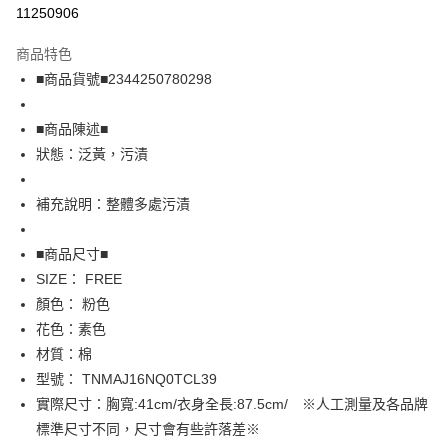
超商取貨付款
11250906
LINE Pay
商品特色
Apple Pay
■商品貨號■2344250780298
街口支付
■商品陳述■
悠遊付
狀態：泛黃，污漬
全盈+PAY
補充說明：整體多處污漬
AFTEE先享後付
相關說明
■商品尺寸■
【關於「AFTEE先享後付」】
SIZE： FREE
AFTEE先享後付是「在收到商品之後才付款」的支付方式。 讓您購物簡單
運送方式
顏色： 粉色
便利好安心！
１．簡單：不需註冊會員、不需綁卡、不需儲值。
全家取貨付款
花色：素色
２．便利：只要手機號碼，簡訊認證，即可結帳。
材質：棉
免運費
３．安心：先確認商品／服務後，再付款。
型號： TNMAJ16NQ0TCL39
付款後全家取貨
【「AFTEE先享後付」結帳流程】
實際尺寸：胸寬:41cm/衣身全長:87.5cm/ ※人工測量及各品牌
１．於結帳方式選擇「AFTEE先享後付」後，將跳轉至「AFTEE先享後付」
免運費
標準尺寸不同，尺寸會有些許落差※
結帳頁面，進行簡訊認證並確認金額後，即可完成結帳。