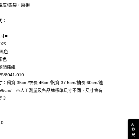
脫皮/龜裂，磨損
明：
尺寸■
享後付
 XS
FTEE先享後付」】
 黑色
先享後付是「在收到商品之後才付款」的支付方式。 讓您購物簡單
素色
心！
聚酯纖維
：不需註冊會員、不需綁卡、不需儲值。
：只要手機號碼，簡訊認證，即可結帳。
V8041-010
付款
：先確認商品／服務後，再付款。
肩寬:35cm/衣長:46cm/胸寬:37.5cm/袖長:60cm/連
EE先享後付」結帳流程】
:96cm/ ※人工測量及各品牌標準尺寸不同，尺寸會有
家取貨
方式選擇「AFTEE先享後付」後，將跳轉至「AFTEE先享後
差※
頁面，進行簡訊認證並確認金額後，即可完成結帳。
成立數日內，您將收到繳費通知簡訊。
費通知簡訊後14天內，點擊此簡訊中的連結，可透過四大超商
付款
網路銀行／等多元方式進行付款，方視為交易完成。
10
：結帳手續完成當下不需立刻繳費，但若您需要取消訂單，請聯
AI
的店家。未經商家同意取消之訂單仍視為有效，需透過AFTEE
找
繳納相關費用。
1取貨
尺