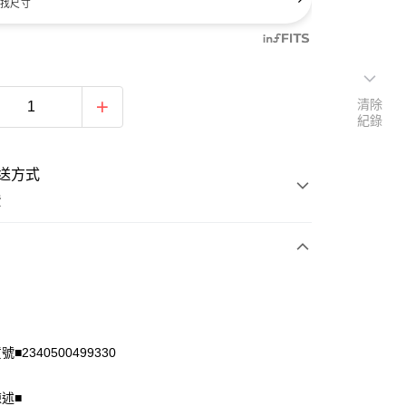
找尺寸
清除
紀錄
送方式
費
次付款
付款
■2340500499330
陳述■