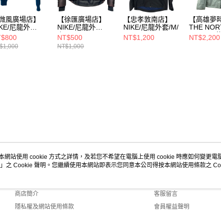
微風廣場店】
【徐匯廣場店】
【忠孝敦南店】
【高雄夢
IKE/尼龍外
NIKE/尼龍外
NIKE/尼龍外套/M/
THE NOR
M/CU7015-460
套/S/683927-696
FACE/尼
$800
NT$500
NT$1,200
NT$2,200
套/M/NF0
$1,000
NT$1,000
本網站使用 cookie 方式之詳情，及若您不希望在電腦上使用 cookie 時應如何變更電腦的
」之 Cookie 聲明。您繼續使用本網站即表示您同意本公司得按本網站使用條款之 Coo
關於我們
客服資訊
品牌故事
購物說明
商店簡介
客服留言
隱私權及網站使用條款
會員權益聲明
聯絡我們