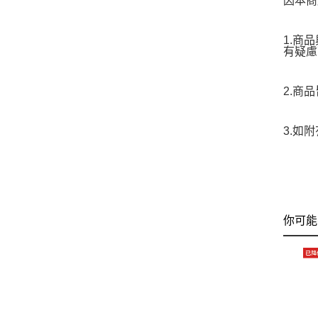
因本商
1.商
有疑慮
2.商
3.如
你可能