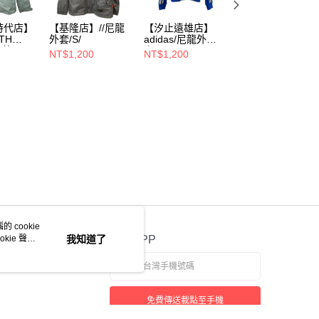
時代店】
【基隆店】//尼龍
【汐止遠雄店】
【基隆店】
TH
外套/S/
adidas/尼龍外
BURTON/尼龍外
龍外
套/34/PO3747
套/M/
NT$1,200
NT$1,200
NT$1,500
A4P84
 cookie
kie 聲明
我知道了
官方APP
免費傳送載點至手機