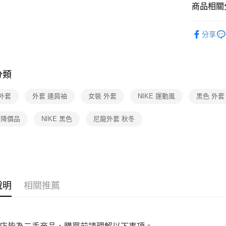
※ 交易是
商品相關分
免運費
是否繳費成
付客戶支
宅配
▎女裝
分享
【注意事
免運費
人氣商品
１．透過由
交易，需
★全部商
求債權轉
分類
２．關於
★店長推
https://aft
【TOP３
３．未成
外套
外套 連肩袖
女裝 外套
NIKE 運動風
黑色 外套
「AFTE
年度熱門
任。
E 降價品
NIKE 黑色
尼龍外套 秋冬
４．使用「
即時審查
結果請求
５．嚴禁
形，恩沛
動。
說明
相關推薦