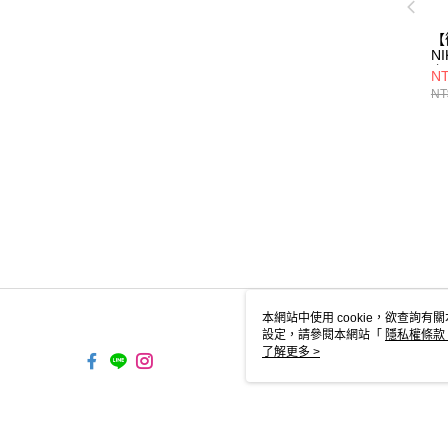
【
N
套/
NT
NT
本網站中使用 cookie，欲查詢有關
設定，請參閱本網站「
隱私權條款
使用 cookie。
了解更多 >