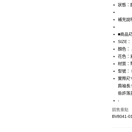
街口支付
狀態：
悠遊付
補充說
全盈+PAY
■商品
AFTEE先
SIZE：
相關說明
【關於「A
顏色：
AFTEE
花色：
便利好安
運送方式
材質：
１．簡單
２．便利
型號： B
全家取貨
３．安心
實際尺寸：
免運費
【「AFT
肩袖長
付款後全
１．於結帳
些許落
付」結帳
免運費
-
２．訂單
３．收到繳
7-11取貨
銷售重點
／ATM／
BV8041-0
免運費
※ 請注意
絡購買商品
先享後付
付款後7-1