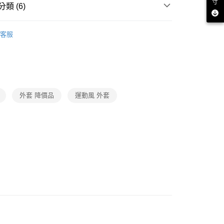
否成功請以「AFTEE先享後付 」之結帳頁面顯示為準，若有關於
寸
類 (6)
功／繳費後需取消欲退款等相關疑問，請聯繫「AFTEE先享後
援中心」
https://netprotections.freshdesk.com/support/home
外套
客服
項】
推薦
恩沛科技股份有限公司提供之「AFTEE先享後付」服務完成之
依本服務之必要範圍內提供個人資料，並將交易相關給付款項請
品
讓予恩沛科技股份有限公司。
個人資料處理事宜，請瀏覽以下網址：
薦
ee.tw/terms/#terms3
】品牌嚴選💯精品衣．機能服
年的使用者請事先徵得法定代理人或監護人之同意方可使用
外套 降價品
運動風 外套
E先享後付」，若未經同意申辦者引起之損失，本公司不負相關責
｜人氣精選推薦
AFTEE先享後付」時，將依據個別帳號之用戶狀況，依本公司
核予不同之上限額度；若仍有額度不足之情形，本公司將視審查
用戶進行身份認證。
一人註冊多個帳號或使用他人資訊註冊。若發現惡意使用之情
科技股份有限公司將有權停止該用戶之使用額度並採取法律行