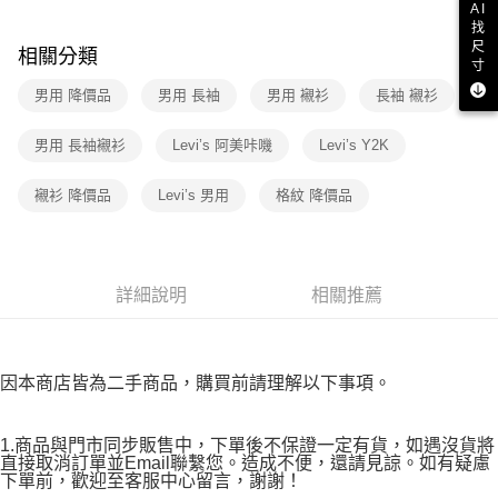
３．收到繳費通知簡訊後14天內，點擊此簡訊中的連結，可透過四大超商／
AI
免運費
ATM／網路銀行／等多元方式進行付款，方視為交易完成。
找
尺
※ 請注意：結帳手續完成當下不需立刻繳費，但若您需要取消訂單，請聯絡
相關分類
寸
付款後7-11取貨
購買商品的店家。未經商家同意取消之訂單仍視為有效，需透過AFTEE先享
後付繳納相關費用。
男用 降價品
男用 長袖
男用 襯衫
長袖 襯衫
免運費
※ 交易是否成功請以「AFTEE先享後付 」之結帳頁面顯示為準，若有關於
是否繳費成功／繳費後需取消欲退款等相關疑問，請聯繫「AFTEE先享後付
宅配
男用 長袖襯衫
Levi’s 阿美咔嘰
Levi’s Y2K
客戶支援中心」
https://netprotections.freshdesk.com/support/home
免運費
【注意事項】
襯衫 降價品
Levi’s 男用
格紋 降價品
１．透過由恩沛科技股份有限公司提供之「AFTEE先享後付」服務完成之交
易，需依本服務之必要範圍內提供個人資料，並將交易相關給付款項請求債
權轉讓予恩沛科技股份有限公司。
２．關於個人資料處理事宜，請瀏覽以下網址：
https://aftee.tw/terms/#terms3
詳細說明
相關推薦
３．未成年的使用者請事先徵得法定代理人或監護人之同意方可使用
「AFTEE先享後付」，若未經同意申辦者引起之損失，本公司不負相關責
任。
４．使用「AFTEE先享後付」時，將依據個別帳號之用戶狀況，依本公司即
因本商店皆為二手商品，購買前請理解以下事項。
時審查核予不同之上限額度；若仍有額度不足之情形，本公司將視審查結果
請求用戶進行身份認證。
５．嚴禁一人註冊多個帳號或使用他人資訊註冊。若發現惡意使用之情形，
1.商品與門市同步販售中，下單後不保證一定有貨，如遇沒貨將
恩沛科技股份有限公司將有權停止該用戶之使用額度並採取法律行動。
直接取消訂單並Email聯繫您。造成不便，還請見諒。如有疑慮
下單前，歡迎至客服中心留言，謝謝！