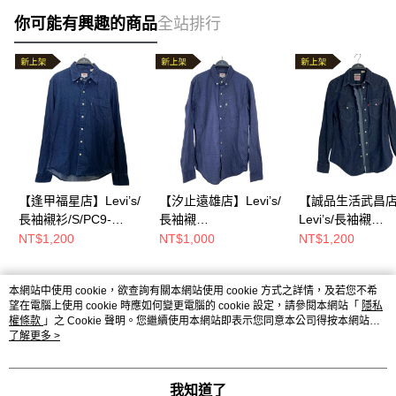
你可能有興趣的商品
全站排行
【逢甲福星店】Levi’s/
【汐止遠雄店】Levi’s/
【誠品生活武昌
長袖襯衫/S/PC9-
長袖襯
Levi’s/長袖襯
19586-0030
衫/M//2341861445882
衫/S/CA00342
NT$1,200
NT$1,000
NT$1,200
WPL423
本網站中使用 cookie，欲查詢有關本網站使用 cookie 方式之詳情，及若您不希
熱門標籤
望在電腦上使用 cookie 時應如何變更電腦的 cookie 設定，請參閱本網站「
隱私
權條款
」之 Cookie 聲明。您繼續使用本網站即表示您同意本公司得按本網站使
用條款之 Cookie 聲明使用 cookie。
了解更多 >
我知道了