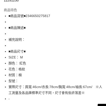
11251230
LINE Pay
商品特色
Apple Pay
■商品貨號■2346650275817
街口支付
■商品陳述■
悠遊付
補充說明：
全盈+PAY
AFTEE先享後付
■商品尺寸■
相關說明
SIZE： M
【關於「AFTEE先享後付」】
顏色： 紅色
AFTEE先享後付是「在收到商品之後才付款」的支付方式。 讓您購物簡單
運送方式
花色：格紋
便利好安心！
１．簡單：不需註冊會員、不需綁卡、不需儲值。
全家取貨付款
材質：棉
２．便利：只要手機號碼，簡訊認證，即可結帳。
型號：
免運費
３．安心：先確認商品／服務後，再付款。
實際尺寸：肩寬:46cm/衣長:78cm/胸寬:48cm/袖長:67cm/ ※人
付款後全家取貨
【「AFTEE先享後付」結帳流程】
工測量及各品牌標準尺寸不同，尺寸會有些許落差※
１．於結帳方式選擇「AFTEE先享後付」後，將跳轉至「AFTEE先享後付」
免運費
-
結帳頁面，進行簡訊認證並確認金額後，即可完成結帳。
２．訂單成立數日內，您將收到繳費通知簡訊。
7-11取貨付款