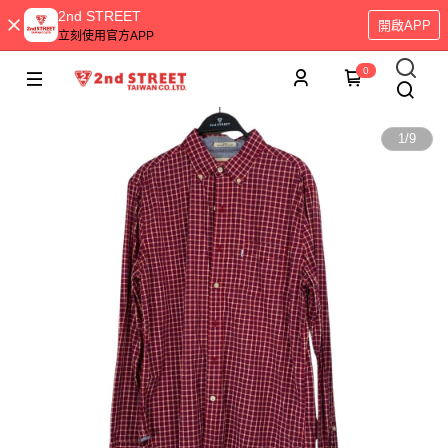
2nd STREET
開啟APP
立刻使用官方APP
0
1
/
9