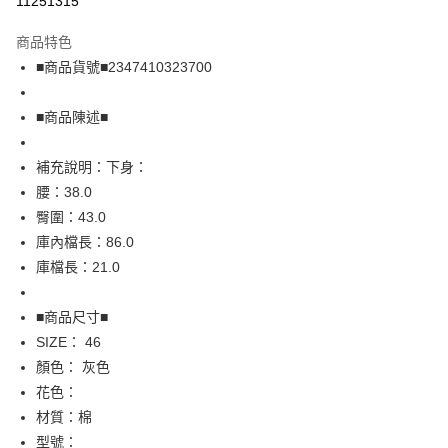
11251315
LINE Pay
商品特色
Apple Pay
■商品貨號■2347410323700
街口支付
■商品陳述■
悠遊付
補充說明：下身：
全盈+PAY
腰：38.0
AFTEE先享後付
臀圍：43.0
相關說明
庫內檔長：86.0
【關於「AFTEE先享後付」】
庫檔長：21.0
AFTEE先享後付是「在收到商品之後才付款」的支付方式。 讓您購物簡單
運送方式
便利好安心！
１．簡單：不需註冊會員、不需綁卡、不需儲值。
全家取貨付款
■商品尺寸■
２．便利：只要手機號碼，簡訊認證，即可結帳。
SIZE： 46
免運費
３．安心：先確認商品／服務後，再付款。
顏色： 灰色
付款後全家取貨
【「AFTEE先享後付」結帳流程】
花色：
１．於結帳方式選擇「AFTEE先享後付」後，將跳轉至「AFTEE先享後付」
免運費
材質：棉
結帳頁面，進行簡訊認證並確認金額後，即可完成結帳。
２．訂單成立數日內，您將收到繳費通知簡訊。
型號：
7-11取貨付款