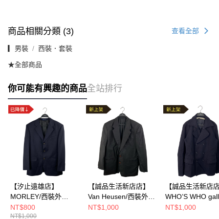
商品相關分類 (3)
查看全部
▎男裝
西裝．套裝
★全部商品
你可能有興趣的商品
全站排行
【汐止遠雄店】
【誠品生活新店店】
【誠品生活新店
MORLEY/西裝外
Van Heusen/西裝外
WHO’S WHO gall
套/46/
套/42/
西裝外套/其他/
NT$800
NT$1,000
NT$1,000
NT$1,000