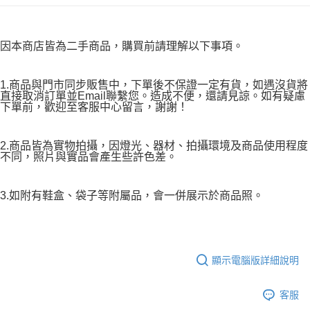
因本商店皆為二手商品，購買前請理解以下事項。
1.商品與門市同步販售中，下單後不保證一定有貨，如遇沒貨將
直接取消訂單並Email聯繫您。造成不便，還請見諒。如有疑慮
下單前，歡迎至客服中心留言，謝謝！
2.商品皆為實物拍攝，因燈光、器材、拍攝環境及商品使用程度
不同，照片與實品會產生些許色差。
3.如附有鞋盒、袋子等附屬品，會一併展示於商品照。
顯示電腦版詳細說明
客服