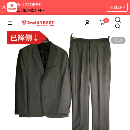
2nd STREET
開啟APP
立刻使用官方APP
0
1
/
10