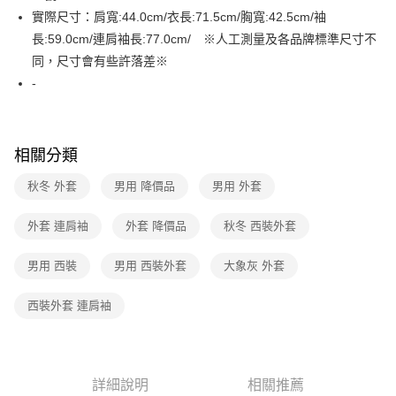
３．收到繳費通知簡訊後14天內，點擊此簡訊中的連結，可透過四大超商／
實際尺寸：肩寬:44.0cm/衣長:71.5cm/胸寬:42.5cm/袖
免運費
ATM／網路銀行／等多元方式進行付款，方視為交易完成。
※ 請注意：結帳手續完成當下不需立刻繳費，但若您需要取消訂單，請聯絡
長:59.0cm/連肩袖長:77.0cm/ ※人工測量及各品牌標準尺寸不
付款後7-11取貨
購買商品的店家。未經商家同意取消之訂單仍視為有效，需透過AFTEE先享
同，尺寸會有些許落差※
後付繳納相關費用。
免運費
-
※ 交易是否成功請以「AFTEE先享後付 」之結帳頁面顯示為準，若有關於
是否繳費成功／繳費後需取消欲退款等相關疑問，請聯繫「AFTEE先享後付
宅配
客戶支援中心」
https://netprotections.freshdesk.com/support/home
免運費
【注意事項】
相關分類
１．透過由恩沛科技股份有限公司提供之「AFTEE先享後付」服務完成之交
易，需依本服務之必要範圍內提供個人資料，並將交易相關給付款項請求債
秋冬 外套
男用 降價品
男用 外套
權轉讓予恩沛科技股份有限公司。
２．關於個人資料處理事宜，請瀏覽以下網址：
外套 連肩袖
外套 降價品
秋冬 西裝外套
https://aftee.tw/terms/#terms3
３．未成年的使用者請事先徵得法定代理人或監護人之同意方可使用
「AFTEE先享後付」，若未經同意申辦者引起之損失，本公司不負相關責
男用 西裝
男用 西裝外套
大象灰 外套
任。
４．使用「AFTEE先享後付」時，將依據個別帳號之用戶狀況，依本公司即
西裝外套 連肩袖
時審查核予不同之上限額度；若仍有額度不足之情形，本公司將視審查結果
請求用戶進行身份認證。
５．嚴禁一人註冊多個帳號或使用他人資訊註冊。若發現惡意使用之情形，
恩沛科技股份有限公司將有權停止該用戶之使用額度並採取法律行動。
詳細說明
相關推薦