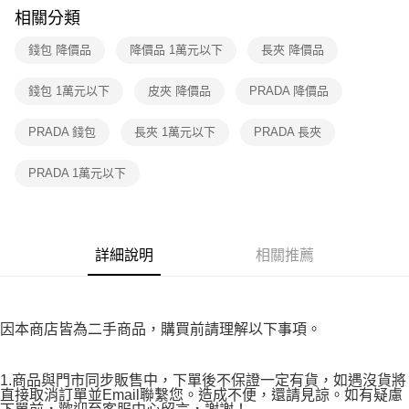
※ 請注意：結帳手續完成當下不需立刻繳費，但若您需要取消訂單，請聯絡
相關分類
付款後7-11取貨
購買商品的店家。未經商家同意取消之訂單仍視為有效，需透過AFTEE先享
後付繳納相關費用。
錢包 降價品
降價品 1萬元以下
長夾 降價品
免運費
※ 交易是否成功請以「AFTEE先享後付 」之結帳頁面顯示為準，若有關於
是否繳費成功／繳費後需取消欲退款等相關疑問，請聯繫「AFTEE先享後付
宅配
錢包 1萬元以下
皮夾 降價品
PRADA 降價品
客戶支援中心」
https://netprotections.freshdesk.com/support/home
免運費
【注意事項】
PRADA 錢包
長夾 1萬元以下
PRADA 長夾
１．透過由恩沛科技股份有限公司提供之「AFTEE先享後付」服務完成之交
易，需依本服務之必要範圍內提供個人資料，並將交易相關給付款項請求債
PRADA 1萬元以下
權轉讓予恩沛科技股份有限公司。
２．關於個人資料處理事宜，請瀏覽以下網址：
https://aftee.tw/terms/#terms3
３．未成年的使用者請事先徵得法定代理人或監護人之同意方可使用
「AFTEE先享後付」，若未經同意申辦者引起之損失，本公司不負相關責
詳細說明
相關推薦
任。
４．使用「AFTEE先享後付」時，將依據個別帳號之用戶狀況，依本公司即
時審查核予不同之上限額度；若仍有額度不足之情形，本公司將視審查結果
請求用戶進行身份認證。
５．嚴禁一人註冊多個帳號或使用他人資訊註冊。若發現惡意使用之情形，
因本商店皆為二手商品，購買前請理解以下事項。
恩沛科技股份有限公司將有權停止該用戶之使用額度並採取法律行動。
1.商品與門市同步販售中，下單後不保證一定有貨，如遇沒貨將
直接取消訂單並Email聯繫您。造成不便，還請見諒。如有疑慮