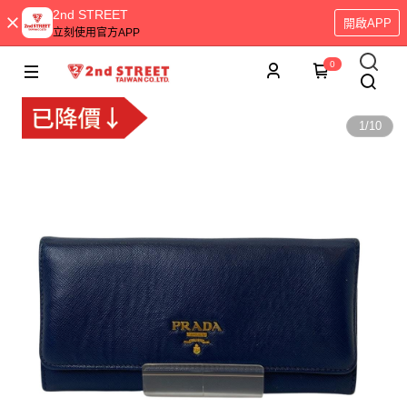
2nd STREET
開啟APP
立刻使用官方APP
0
1
/
10