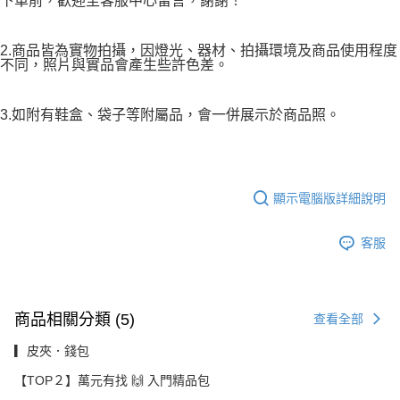
下單前，歡迎至客服中心留言，謝謝！
2.商品皆為實物拍攝，因燈光、器材、拍攝環境及商品使用程度
不同，照片與實品會產生些許色差。
3.如附有鞋盒、袋子等附屬品，會一併展示於商品照。
顯示電腦版詳細說明
客服
商品相關分類 (5)
查看全部
▎皮夾．錢包
【TOP２】萬元有找 🙌 入門精品包