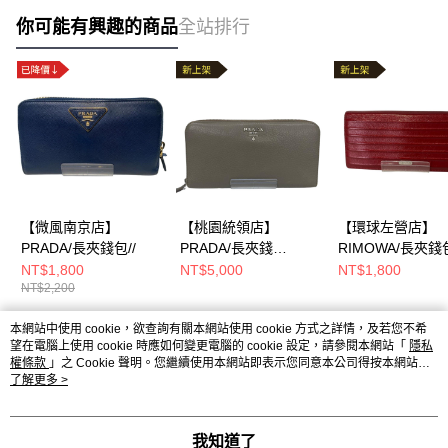
你可能有興趣的商品
全站排行
【微風南京店】
【桃園統領店】
【環球左營店】
PRADA/長夾錢包//
PRADA/長夾錢
RIMOWA/長夾錢包
包//1ML506
NT$1,800
NT$5,000
NT$1,800
NT$2,200
本網站中使用 cookie，欲查詢有關本網站使用 cookie 方式之詳情，及若您不希
熱門標籤
望在電腦上使用 cookie 時應如何變更電腦的 cookie 設定，請參閱本網站「
隱私
權條款
」之 Cookie 聲明。您繼續使用本網站即表示您同意本公司得按本網站使
用條款之 Cookie 聲明使用 cookie。
了解更多 >
我知道了