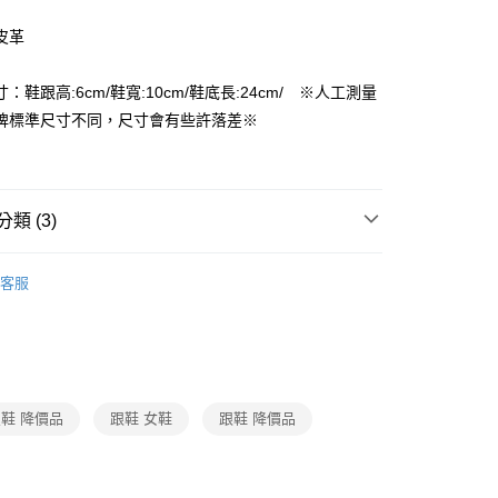
FTEE先享後付」】
先享後付是「在收到商品之後才付款」的支付方式。 讓您購物簡單
皮革
心！
：不需註冊會員、不需綁卡、不需儲值。
：只要手機號碼，簡訊認證，即可結帳。
：鞋跟高:6cm/鞋寬:10cm/鞋底長:24cm/ ※人工測量
付款
：先確認商品／服務後，再付款。
牌標準尺寸不同，尺寸會有些許落差※
EE先享後付」結帳流程】
家取貨
方式選擇「AFTEE先享後付」後，將跳轉至「AFTEE先享後
頁面，進行簡訊認證並確認金額後，即可完成結帳。
成立數日內，您將收到繳費通知簡訊。
類 (3)
費通知簡訊後14天內，點擊此簡訊中的連結，可透過四大超商
付款
網路銀行／等多元方式進行付款，方視為交易完成。
女用｜跟鞋
：結帳手續完成當下不需立刻繳費，但若您需要取消訂單，請聯
客服
的店家。未經商家同意取消之訂單仍視為有效，需透過AFTEE
品
繳納相關費用。
1取貨
否成功請以「AFTEE先享後付 」之結帳頁面顯示為準，若有關於
ax 50% off
功／繳費後需取消欲退款等相關疑問，請聯繫「AFTEE先享後
援中心」
https://netprotections.freshdesk.com/support/home
項】
鞋 降價品
跟鞋 女鞋
跟鞋 降價品
恩沛科技股份有限公司提供之「AFTEE先享後付」服務完成之
依本服務之必要範圍內提供個人資料，並將交易相關給付款項請
讓予恩沛科技股份有限公司。
個人資料處理事宜，請瀏覽以下網址：