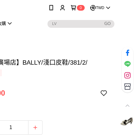
0
TWD
收購
場店】BALLY/淺口皮鞋/381/2/
00