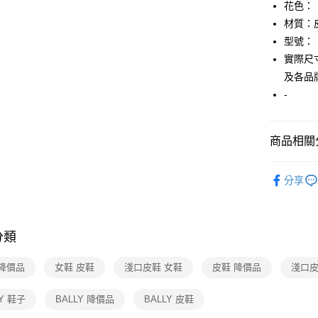
【關於「A
花色：
AFTEE
材質：
便利好安
運送方式
型號：
１．簡單
２．便利
實際尺寸
全家取貨
３．安心
及各品
免運費
【「AFT
-
付款後全
１．於結帳
付」結帳
免運費
２．訂單
商品相關分
３．收到繳
7-11取貨
／ATM／
▎鞋子
免運費
※ 請注意
分享
絡購買商品
★全部商
先享後付
付款後7-1
※ 交易是
★降價專區⬇M
免運費
是否繳費成
付客戶支
分類
宅配
【注意事
免運費
 降價品
女鞋 皮鞋
淺口皮鞋 女鞋
皮鞋 降價品
淺口皮
１．透過由
交易，需
求債權轉
LY 鞋子
BALLY 降價品
BALLY 皮鞋
２．關於