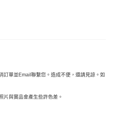
ee.tw/terms/#terms3
年的使用者請事先徵得法定代理人或監護人之同意方可使用
E先享後付」，若未經同意申辦者引起之損失，本公司不負相關責
AFTEE先享後付」時，將依據個別帳號之用戶狀況，依本公司
核予不同之上限額度；若仍有額度不足之情形，本公司將視審查
用戶進行身份認證。
一人註冊多個帳號或使用他人資訊註冊。若發現惡意使用之情
科技股份有限公司將有權停止該用戶之使用額度並採取法律行
訂單並Email聯繫您。造成不便，還請見諒。如
，照片與實品會產生些許色差。