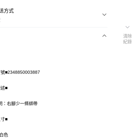
送方式
費
清除
紀錄
次付款
付款
■2348850003887
陳述■
明：右腳少一條綁帶
尺寸■
享後付
 白色