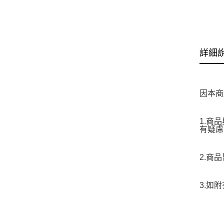
詳細
因本商
1.商
有疑慮
2.商
3.如