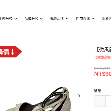
主題分類
品牌分類
購物說明
門市資訊
關於
【微風廣
超取免運費
NT$1,200
NT$9
數量