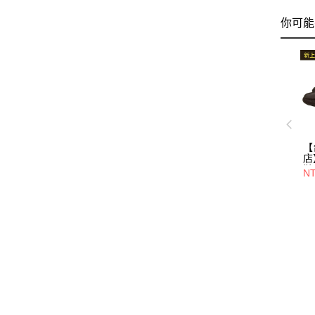
你可能
【
店
鞋/
NT