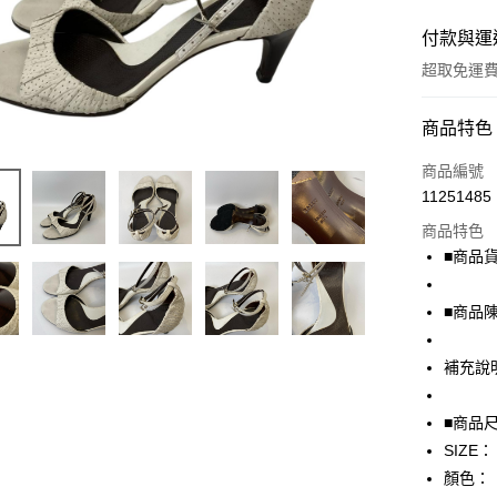
付款與運
超取免運
付款方式
商品特色
信用卡一
商品編號
11251485
超商取貨
商品特色
LINE Pay
■商品貨號
Apple Pay
■商品
街口支付
補充說
悠遊付
全盈+PAY
■商品
SIZE：
AFTEE先
顏色：
相關說明