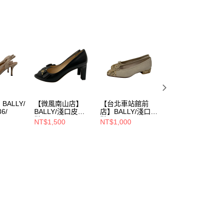
ALLY/
【微風南山店】
【台北車站館前
【環球桃園A8店
6/
BALLY/淺口皮
店】BALLY/淺口皮
BALLY/淺口皮鞋/
鞋/36/
鞋/35/
其他/
NT$1,500
NT$1,000
NT$700
NT$800