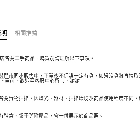
https://aft
３．未成
「AFTE
任。
４．使用「
即時審查
說明
相關推薦
結果請求
５．嚴禁
形，恩沛
動。
店皆為二手商品，購買前請理解以下事項。
品與門市同步販售中，下單後不保證一定有貨，如遇沒貨將直接取消
下單前，歡迎至客服中心留言，謝謝！
品皆為實物拍攝，因燈光、器材、拍攝環境及商品使用程度不同
附有鞋盒、袋子等附屬品，會一併展示於商品照。