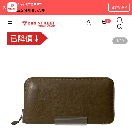
2nd STREET
開啟APP
立刻使用官方APP
0
1
/
10