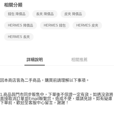
※ 請注意：結帳手續完成當下不需立刻繳費，但若您需要取消訂單，請聯絡
相關分類
付款後7-11取貨
購買商品的店家。未經商家同意取消之訂單仍視為有效，需透過AFTEE先享
後付繳納相關費用。
錢包 降價品
長夾 降價品
皮夾 降價品
免運費
※ 交易是否成功請以「AFTEE先享後付 」之結帳頁面顯示為準，若有關於
是否繳費成功／繳費後需取消欲退款等相關疑問，請聯繫「AFTEE先享後付
宅配
HERMES 降價品
HERMES 錢包
HERMES 皮夾
客戶支援中心」
https://netprotections.freshdesk.com/support/home
免運費
【注意事項】
HERMES 長夾
１．透過由恩沛科技股份有限公司提供之「AFTEE先享後付」服務完成之交
易，需依本服務之必要範圍內提供個人資料，並將交易相關給付款項請求債
權轉讓予恩沛科技股份有限公司。
２．關於個人資料處理事宜，請瀏覽以下網址：
https://aftee.tw/terms/#terms3
詳細說明
相關推薦
３．未成年的使用者請事先徵得法定代理人或監護人之同意方可使用
「AFTEE先享後付」，若未經同意申辦者引起之損失，本公司不負相關責
任。
４．使用「AFTEE先享後付」時，將依據個別帳號之用戶狀況，依本公司即
因本商店皆為二手商品，購買前請理解以下事項。
時審查核予不同之上限額度；若仍有額度不足之情形，本公司將視審查結果
請求用戶進行身份認證。
５．嚴禁一人註冊多個帳號或使用他人資訊註冊。若發現惡意使用之情形，
1.商品與門市同步販售中，下單後不保證一定有貨，如遇沒貨將
恩沛科技股份有限公司將有權停止該用戶之使用額度並採取法律行動。
直接取消訂單並Email聯繫您。造成不便，還請見諒。如有疑慮
下單前，歡迎至客服中心留言，謝謝！