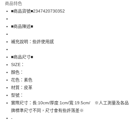
商品特色
Apple Pay
■商品貨號■2347420730352
街口支付
■商品陳述■
悠遊付
補充說明：些許使用感
全盈+PAY
AFTEE先享後付
■商品尺寸■
相關說明
SIZE：
【關於「AFTEE先享後付」】
顏色：
AFTEE先享後付是「在收到商品之後才付款」的支付方式。 讓您購物簡單
運送方式
花色：素色
便利好安心！
１．簡單：不需註冊會員、不需綁卡、不需儲值。
全家取貨付款
材質：皮革
２．便利：只要手機號碼，簡訊認證，即可結帳。
型號：
免運費
３．安心：先確認商品／服務後，再付款。
實際尺寸：長:10cm/厚度:1cm/寬:19.5cm/ ※人工測量及各品
付款後全家取貨
【「AFTEE先享後付」結帳流程】
牌標準尺寸不同，尺寸會有些許落差※
１．於結帳方式選擇「AFTEE先享後付」後，將跳轉至「AFTEE先享後付」
免運費
-
結帳頁面，進行簡訊認證並確認金額後，即可完成結帳。
２．訂單成立數日內，您將收到繳費通知簡訊。
7-11取貨付款
３．收到繳費通知簡訊後14天內，點擊此簡訊中的連結，可透過四大超商／
免運費
ATM／網路銀行／等多元方式進行付款，方視為交易完成。