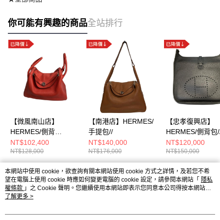
你可能有興趣的商品
全站排行
【微風南山店】
【南港店】HERMES/
【忠孝復興店】
HERMES/側背
手提包//
HERMES/側背包//
包//LINDY34
刻
NT$102,400
NT$140,000
NT$120,000
NT$128,000
NT$176,000
NT$150,000
本網站中使用 cookie，欲查詢有關本網站使用 cookie 方式之詳情，及若您不希
熱門標籤
望在電腦上使用 cookie 時應如何變更電腦的 cookie 設定，請參閱本網站「
隱私
權條款
」之 Cookie 聲明。您繼續使用本網站即表示您同意本公司得按本網站使
用條款之 Cookie 聲明使用 cookie。
了解更多 >