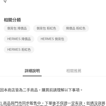
Q
付款後7-11取貨
購買商品的店家。未經商家同意取消之訂單仍視為有效，需透過AFTEE先享
後付繳納相關費用。
免運費
※ 交易是否成功請以「AFTEE先享後付 」之結帳頁面顯示為準，若有關於
是否繳費成功／繳費後需取消欲退款等相關疑問，請聯繫「AFTEE先享後付
宅配
客戶支援中心」
https://netprotections.freshdesk.com/support/home
相關分類
免運費
【注意事項】
側背包 降價品
側背包 粉紅色
降價品 粉紅色
１．透過由恩沛科技股份有限公司提供之「AFTEE先享後付」服務完成之交
海外宅配
查看運費
易，需依本服務之必要範圍內提供個人資料，並將交易相關給付款項請求債
HERMES 降價品
HERMES 側背包
權轉讓予恩沛科技股份有限公司。
２．關於個人資料處理事宜，請瀏覽以下網址：
https://aftee.tw/terms/#terms3
HERMES 粉紅色
３．未成年的使用者請事先徵得法定代理人或監護人之同意方可使用
「AFTEE先享後付」，若未經同意申辦者引起之損失，本公司不負相關責
任。
４．使用「AFTEE先享後付」時，將依據個別帳號之用戶狀況，依本公司即
時審查核予不同之上限額度；若仍有額度不足之情形，本公司將視審查結果
詳細說明
相關推薦
請求用戶進行身份認證。
５．嚴禁一人註冊多個帳號或使用他人資訊註冊。若發現惡意使用之情形，
恩沛科技股份有限公司將有權停止該用戶之使用額度並採取法律行動。
因本商店皆為二手商品，購買前請理解以下事項。
1.商品與門市同步販售中，下單後不保證一定有貨，如遇沒貨將