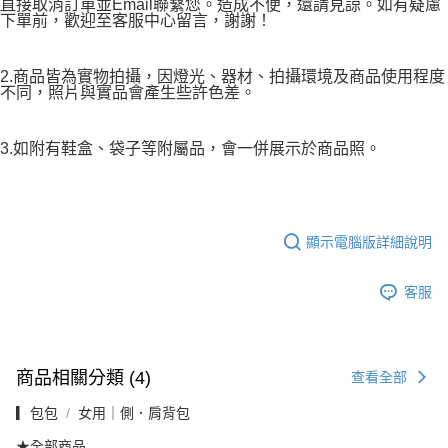
直接取消訂單並Email聯繫您。造成不便，還請見諒。如有疑慮
下單前，歡迎至客服中心留言，謝謝！
2.商品皆為實物拍攝，因燈光、器材、拍攝環境及商品使用程度
不同，照片與實品會產生些許色差。
3.如附有鞋盒、袋子等附屬品，會一併展示於商品照。
顯示電腦版詳細說明
客服
商品相關分類 (4)
查看全部
▎包包
女用｜側．肩背包
★全部商品