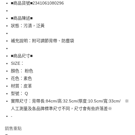
Apple Pay
■商品貨號■2341061080296
街口支付
■商品陳述■
悠遊付
狀態：污漬，泛黃
全盈+PAY
補充說明：附可調節背帶、防塵袋
AFTEE先享後付
相關說明
■商品尺寸■
【關於「AFTEE先享後付」】
SIZE：
AFTEE先享後付是「在收到商品之後才付款」的支付方式。 讓您購物簡單
運送方式
顏色： 粉色
便利好安心！
１．簡單：不需註冊會員、不需綁卡、不需儲值。
全家取貨付款
花色：素色
２．便利：只要手機號碼，簡訊認證，即可結帳。
材質：皮革
免運費
３．安心：先確認商品／服務後，再付款。
型號： Q
付款後全家取貨
【「AFTEE先享後付」結帳流程】
實際尺寸：背帶長:84cm/高:32.5cm/厚度:10.5cm/寬:33cm/ ※
１．於結帳方式選擇「AFTEE先享後付」後，將跳轉至「AFTEE先享後付」
免運費
人工測量及各品牌標準尺寸不同，尺寸會有些許落差※
結帳頁面，進行簡訊認證並確認金額後，即可完成結帳。
２．訂單成立數日內，您將收到繳費通知簡訊。
-
7-11取貨付款
３．收到繳費通知簡訊後14天內，點擊此簡訊中的連結，可透過四大超商／
免運費
ATM／網路銀行／等多元方式進行付款，方視為交易完成。
銷售重點
※ 請注意：結帳手續完成當下不需立刻繳費，但若您需要取消訂單，請聯絡