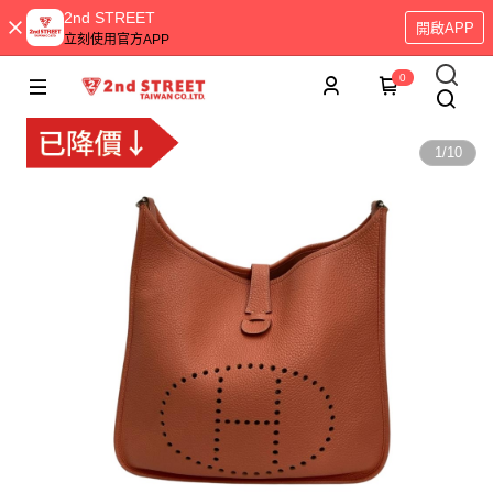
2nd STREET
開啟APP
立刻使用官方APP
0
1
/
10