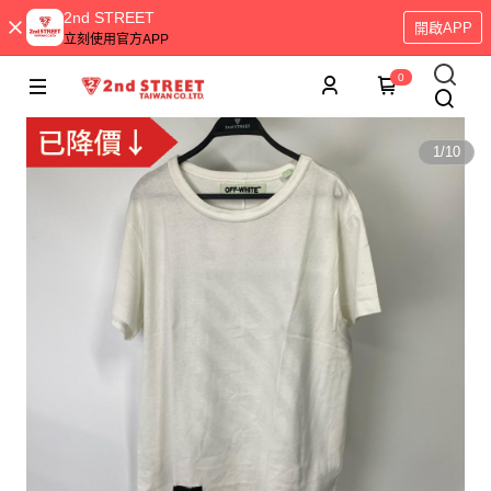
2nd STREET
開啟APP
立刻使用官方APP
0
1
/
10