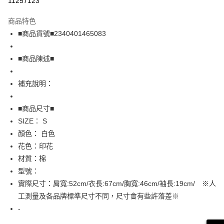
11257123
LINE Pay
商品特色
Apple Pay
■商品貨號■2340401465083
街口支付
■商品陳述■
悠遊付
補充說明：
全盈+PAY
AFTEE先享後付
■商品尺寸■
相關說明
SIZE： S
【關於「AFTEE先享後付」】
顏色： 白色
AFTEE先享後付是「在收到商品之後才付款」的支付方式。 讓您購物簡單
運送方式
花色：印花
便利好安心！
１．簡單：不需註冊會員、不需綁卡、不需儲值。
全家取貨付款
材質：棉
２．便利：只要手機號碼，簡訊認證，即可結帳。
型號：
免運費
３．安心：先確認商品／服務後，再付款。
實際尺寸：肩寬:52cm/衣長:67cm/胸寬:46cm/袖長:19cm/ ※人
付款後全家取貨
【「AFTEE先享後付」結帳流程】
工測量及各品牌標準尺寸不同，尺寸會有些許落差※
１．於結帳方式選擇「AFTEE先享後付」後，將跳轉至「AFTEE先享後付」
免運費
-
結帳頁面，進行簡訊認證並確認金額後，即可完成結帳。
２．訂單成立數日內，您將收到繳費通知簡訊。
7-11取貨付款