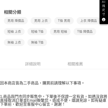
３．收到繳費通知簡訊後14天內，點擊此簡訊中的連結，可透過四大超商／
AI
免運費
ATM／網路銀行／等多元方式進行付款，方視為交易完成。
找
尺
※ 請注意：結帳手續完成當下不需立刻繳費，但若您需要取消訂單，請聯絡
相關分類
寸
付款後7-11取貨
購買商品的店家。未經商家同意取消之訂單仍視為有效，需透過AFTEE先享
後付繳納相關費用。
男用 降價品
男用 上衣
T恤 男用
上衣 降價品
免運費
※ 交易是否成功請以「AFTEE先享後付 」之結帳頁面顯示為準，若有關於
是否繳費成功／繳費後需取消欲退款等相關疑問，請聯繫「AFTEE先享後付
宅配
短袖 上衣
短袖 T恤
男用 短袖
T恤 降價品
客戶支援中心」
https://netprotections.freshdesk.com/support/home
免運費
【注意事項】
無袖 上衣
無袖 T恤
１．透過由恩沛科技股份有限公司提供之「AFTEE先享後付」服務完成之交
易，需依本服務之必要範圍內提供個人資料，並將交易相關給付款項請求債
權轉讓予恩沛科技股份有限公司。
２．關於個人資料處理事宜，請瀏覽以下網址：
https://aftee.tw/terms/#terms3
詳細說明
相關推薦
３．未成年的使用者請事先徵得法定代理人或監護人之同意方可使用
「AFTEE先享後付」，若未經同意申辦者引起之損失，本公司不負相關責
任。
４．使用「AFTEE先享後付」時，將依據個別帳號之用戶狀況，依本公司即
因本商店皆為二手商品，購買前請理解以下事項。
時審查核予不同之上限額度；若仍有額度不足之情形，本公司將視審查結果
請求用戶進行身份認證。
５．嚴禁一人註冊多個帳號或使用他人資訊註冊。若發現惡意使用之情形，
1.商品與門市同步販售中，下單後不保證一定有貨，如遇沒貨將
恩沛科技股份有限公司將有權停止該用戶之使用額度並採取法律行動。
直接取消訂單並Email聯繫您。造成不便，還請見諒。如有疑慮
下單前，歡迎至客服中心留言，謝謝！