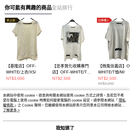
你可能有興趣的商品
全站排行
【基隆店】OFF-
【忠孝敦化收購專門
【微風信義店】OF
WHITE/上衣/XS/
店】OFF-WHITE/T
WHITE/T恤/M/
恤/S/
NT$3,000
NT$2,500
NT$2,500
NT$3,200
本網站中使用 cookie，欲查詢有關本網站使用 cookie 方式之詳情，及若您不希
熱門標籤
望在電腦上使用 cookie 時應如何變更電腦的 cookie 設定，請參閱本網站「
隱私
權條款
」之 Cookie 聲明。您繼續使用本網站即表示您同意本公司得按本網站使
用條款之 Cookie 聲明使用 cookie。
了解更多 >
我知道了