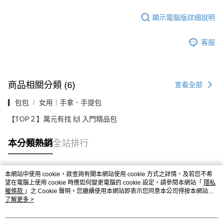
顯示電腦版詳細說明
客服
商品相關分類 (6)
查看全部
▎包包
女用｜手拿．手提包
【TOP２】萬元有找 🙌 入門精品包
本分類熱銷
全站排行
本網站中使用 cookie，欲查詢有關本網站使用 cookie 方式之詳情，及若您不希
熱門標籤
望在電腦上使用 cookie 時應如何變更電腦的 cookie 設定，請參閱本網站「
隱私
權條款
」之 Cookie 聲明。您繼續使用本網站即表示您同意本公司得按本網站使
用條款之 Cookie 聲明使用 cookie。
了解更多 >