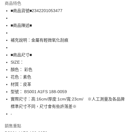
商品特色
Apple Pay
■商品貨號■2342201053477
街口支付
■商品陳述■
悠遊付
補充說明：金屬有輕微氧化刮痕
全盈+PAY
AFTEE先享後付
■商品尺寸■
相關說明
SIZE：
【關於「AFTEE先享後付」】
顏色： 彩色
AFTEE先享後付是「在收到商品之後才付款」的支付方式。 讓您購物簡單
運送方式
花色：素色
便利好安心！
１．簡單：不需註冊會員、不需綁卡、不需儲值。
全家取貨付款
材質：皮革
２．便利：只要手機號碼，簡訊認證，即可結帳。
型號： BS001 A1FS 188-0059
免運費
３．安心：先確認商品／服務後，再付款。
實際尺寸：高:16cm/厚度:1cm/寬:23cm/ ※人工測量及各品牌
付款後全家取貨
【「AFTEE先享後付」結帳流程】
標準尺寸不同，尺寸會有些許落差※
１．於結帳方式選擇「AFTEE先享後付」後，將跳轉至「AFTEE先享後付」
免運費
-
結帳頁面，進行簡訊認證並確認金額後，即可完成結帳。
２．訂單成立數日內，您將收到繳費通知簡訊。
7-11取貨付款
３．收到繳費通知簡訊後14天內，點擊此簡訊中的連結，可透過四大超商／
銷售重點
免運費
ATM／網路銀行／等多元方式進行付款，方視為交易完成。