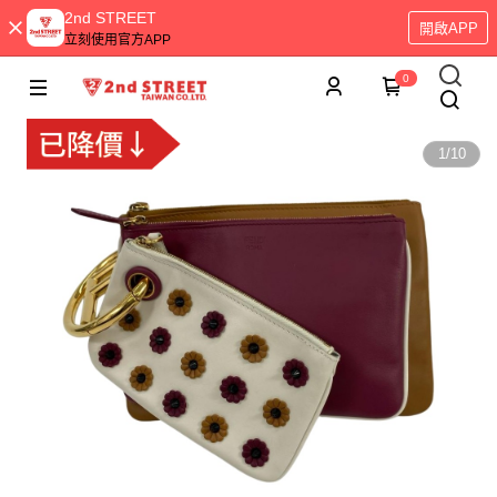
2nd STREET
開啟APP
立刻使用官方APP
0
1
/
10