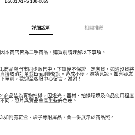
BS001 A1FS 188-0059
※ 請注意：結帳手續完成當下不需立刻繳費，但若您需要取消訂單，請聯絡
付款後7-11取貨
購買商品的店家。未經商家同意取消之訂單仍視為有效，需透過AFTEE先享
後付繳納相關費用。
免運費
※ 交易是否成功請以「AFTEE先享後付 」之結帳頁面顯示為準，若有關於
是否繳費成功／繳費後需取消欲退款等相關疑問，請聯繫「AFTEE先享後付
詳細說明
相關推薦
宅配
客戶支援中心」
https://netprotections.freshdesk.com/support/home
免運費
【注意事項】
１．透過由恩沛科技股份有限公司提供之「AFTEE先享後付」服務完成之交
因本商店皆為二手商品，購買前請理解以下事項。
易，需依本服務之必要範圍內提供個人資料，並將交易相關給付款項請求債
權轉讓予恩沛科技股份有限公司。
２．關於個人資料處理事宜，請瀏覽以下網址：
1.商品與門市同步販售中，下單後不保證一定有貨，如遇沒貨將
https://aftee.tw/terms/#terms3
直接取消訂單並Email聯繫您。造成不便，還請見諒。如有疑慮
３．未成年的使用者請事先徵得法定代理人或監護人之同意方可使用
下單前，歡迎至客服中心留言，謝謝！
「AFTEE先享後付」，若未經同意申辦者引起之損失，本公司不負相關責
任。
４．使用「AFTEE先享後付」時，將依據個別帳號之用戶狀況，依本公司即
2.商品皆為實物拍攝，因燈光、器材、拍攝環境及商品使用程度
時審查核予不同之上限額度；若仍有額度不足之情形，本公司將視審查結果
不同，照片與實品會產生些許色差。
請求用戶進行身份認證。
５．嚴禁一人註冊多個帳號或使用他人資訊註冊。若發現惡意使用之情形，
恩沛科技股份有限公司將有權停止該用戶之使用額度並採取法律行動。
3.如附有鞋盒、袋子等附屬品，會一併展示於商品照。