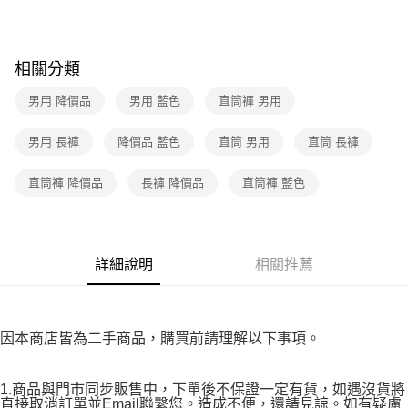
３．收到繳費通知簡訊後14天內，點擊此簡訊中的連結，可透過四大超商／
免運費
ATM／網路銀行／等多元方式進行付款，方視為交易完成。
※ 請注意：結帳手續完成當下不需立刻繳費，但若您需要取消訂單，請聯絡
付款後7-11取貨
購買商品的店家。未經商家同意取消之訂單仍視為有效，需透過AFTEE先享
相關分類
後付繳納相關費用。
免運費
※ 交易是否成功請以「AFTEE先享後付 」之結帳頁面顯示為準，若有關於
男用 降價品
男用 藍色
直筒褲 男用
是否繳費成功／繳費後需取消欲退款等相關疑問，請聯繫「AFTEE先享後付
宅配
客戶支援中心」
https://netprotections.freshdesk.com/support/home
免運費
男用 長褲
降價品 藍色
直筒 男用
直筒 長褲
【注意事項】
１．透過由恩沛科技股份有限公司提供之「AFTEE先享後付」服務完成之交
直筒褲 降價品
長褲 降價品
直筒褲 藍色
易，需依本服務之必要範圍內提供個人資料，並將交易相關給付款項請求債
權轉讓予恩沛科技股份有限公司。
２．關於個人資料處理事宜，請瀏覽以下網址：
https://aftee.tw/terms/#terms3
３．未成年的使用者請事先徵得法定代理人或監護人之同意方可使用
詳細說明
相關推薦
「AFTEE先享後付」，若未經同意申辦者引起之損失，本公司不負相關責
任。
４．使用「AFTEE先享後付」時，將依據個別帳號之用戶狀況，依本公司即
時審查核予不同之上限額度；若仍有額度不足之情形，本公司將視審查結果
請求用戶進行身份認證。
因本商店皆為二手商品，購買前請理解以下事項。
５．嚴禁一人註冊多個帳號或使用他人資訊註冊。若發現惡意使用之情形，
恩沛科技股份有限公司將有權停止該用戶之使用額度並採取法律行動。
1.商品與門市同步販售中，下單後不保證一定有貨，如遇沒貨將
直接取消訂單並Email聯繫您。造成不便，還請見諒。如有疑慮