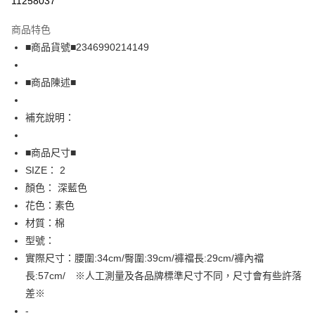
11258037
LINE Pay
商品特色
Apple Pay
■商品貨號■2346990214149
街口支付
■商品陳述■
悠遊付
補充說明：
全盈+PAY
AFTEE先享後付
■商品尺寸■
相關說明
SIZE： 2
【關於「AFTEE先享後付」】
顏色： 深藍色
AFTEE先享後付是「在收到商品之後才付款」的支付方式。 讓您購物簡單
運送方式
花色：素色
便利好安心！
１．簡單：不需註冊會員、不需綁卡、不需儲值。
全家取貨付款
材質：棉
２．便利：只要手機號碼，簡訊認證，即可結帳。
型號：
免運費
３．安心：先確認商品／服務後，再付款。
實際尺寸：腰圍:34cm/臀圍:39cm/褲襠長:29cm/褲內襠
付款後全家取貨
【「AFTEE先享後付」結帳流程】
長:57cm/ ※人工測量及各品牌標準尺寸不同，尺寸會有些許落
１．於結帳方式選擇「AFTEE先享後付」後，將跳轉至「AFTEE先享後付」
免運費
差※
結帳頁面，進行簡訊認證並確認金額後，即可完成結帳。
２．訂單成立數日內，您將收到繳費通知簡訊。
-
7-11取貨付款