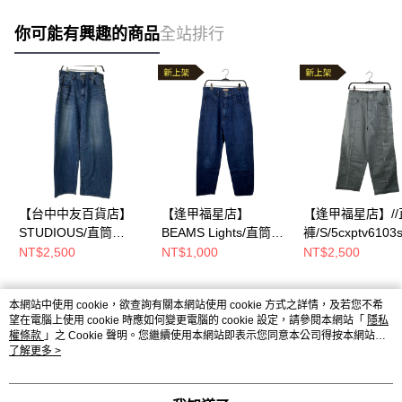
你可能有興趣的商品
全站排行
【台中中友百貨店】
【逢甲福星店】
【逢甲福星店】//
STUDIOUS/直筒
BEAMS Lights/直筒
褲/S/5cxptv6103
褲/2/115240594
褲/38/
NT$2,500
NT$1,000
NT$2,500
本網站中使用 cookie，欲查詢有關本網站使用 cookie 方式之詳情，及若您不希
熱門標籤
望在電腦上使用 cookie 時應如何變更電腦的 cookie 設定，請參閱本網站「
隱私
權條款
」之 Cookie 聲明。您繼續使用本網站即表示您同意本公司得按本網站使
用條款之 Cookie 聲明使用 cookie。
了解更多 >