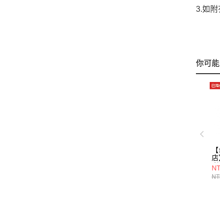
3.如
你可能
【
店
喇
NT
NT