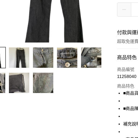
付款與運
超取免運
付款方式
商品特色
信用卡一
商品編號
11258040
超商取貨
商品特色
LINE Pay
■商品貨號
Apple Pay
■商品
街口支付
補充說
悠遊付
全盈+PAY