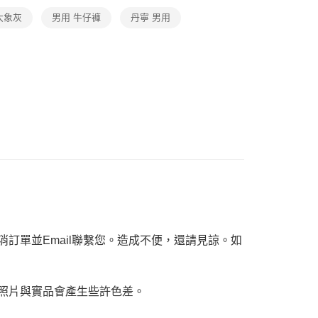
恩沛科技股份有限公司提供之「AFTEE先享後付」服務完成之
依本服務之必要範圍內提供個人資料，並將交易相關給付款項請
大象灰
男用 牛仔褲
丹寧 男用
讓予恩沛科技股份有限公司。
個人資料處理事宜，請瀏覽以下網址：
ee.tw/terms/#terms3
年的使用者請事先徵得法定代理人或監護人之同意方可使用
E先享後付」，若未經同意申辦者引起之損失，本公司不負相關責
AFTEE先享後付」時，將依據個別帳號之用戶狀況，依本公司
核予不同之上限額度；若仍有額度不足之情形，本公司將視審查
用戶進行身份認證。
一人註冊多個帳號或使用他人資訊註冊。若發現惡意使用之情
科技股份有限公司將有權停止該用戶之使用額度並採取法律行
訂單並Email聯繫您。造成不便，還請見諒。如
，照片與實品會產生些許色差。