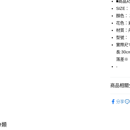
■商品
SIZE：
AFTEE先
顏色：
相關說明
【關於「A
花色：
AFTEE
材質：
便利好安
運送方式
型號：
１．簡單
２．便利
實際尺寸
全家取貨
３．安心
長:3
免運費
【「AFT
落差※
付款後全
１．於結帳
-
付」結帳
免運費
２．訂單
３．收到繳
7-11取貨
／ATM／
商品相關分
免運費
※ 請注意
絡購買商品
▎男裝
先享後付
付款後7-1
分享
※ 交易是
★全部商
免運費
是否繳費成
★降價專區⬇M
付客戶支
宅配
分類
【注意事
免運費