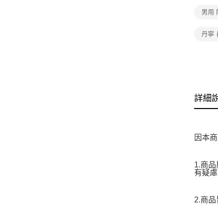
男用
丹寧 
詳細
因本商
1.商
有疑慮
2.商