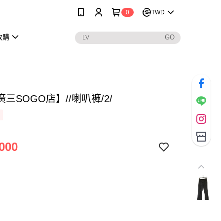
0
TWD
收購
三SOGO店】//喇叭褲/2/
000