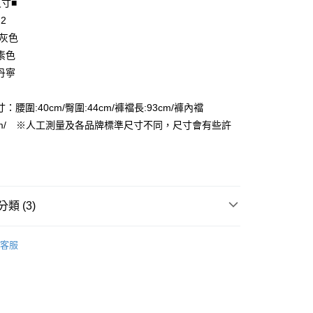
尺寸■
 2
享後付
 灰色
FTEE先享後付」】
素色
先享後付是「在收到商品之後才付款」的支付方式。 讓您購物簡單
丹寧
心！
：不需註冊會員、不需綁卡、不需儲值。
：只要手機號碼，簡訊認證，即可結帳。
：腰圍:40cm/臀圍:44cm/褲襠長:93cm/褲內襠
付款
：先確認商品／服務後，再付款。
0cm/ ※人工測量及各品牌標準尺寸不同，尺寸會有些許
EE先享後付」結帳流程】
家取貨
方式選擇「AFTEE先享後付」後，將跳轉至「AFTEE先享後
頁面，進行簡訊認證並確認金額後，即可完成結帳。
成立數日內，您將收到繳費通知簡訊。
費通知簡訊後14天內，點擊此簡訊中的連結，可透過四大超商
付款
網路銀行／等多元方式進行付款，方視為交易完成。
類 (3)
：結帳手續完成當下不需立刻繳費，但若您需要取消訂單，請聯
的店家。未經商家同意取消之訂單仍視為有效，需透過AFTEE
長褲
繳納相關費用。
1取貨
客服
否成功請以「AFTEE先享後付 」之結帳頁面顯示為準，若有關於
品
功／繳費後需取消欲退款等相關疑問，請聯繫「AFTEE先享後
ax 50% off
援中心」
https://netprotections.freshdesk.com/support/home
項】