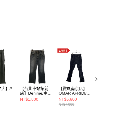
店】//
【台北車站館前
【微風南京店】
【iFG遠雄台中
店】Denime/喇叭
OMAR AFRIDI/喇
店】
22Q213-
褲/31/
叭褲/44/OA-SS23-
thisisneverthat/喇
NT$1,800
NT$5,600
NT$1,200
TRS-109-01
叭褲/M/
NT$7,000