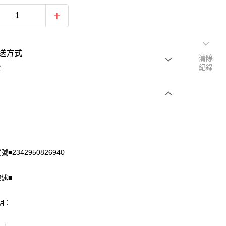
送方式
清除
紀錄
費
次付款
付款
■2342950826940
陳述■
明：