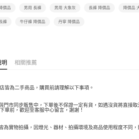
１．透過由
 降價品
男用 長褲
男用 大象灰
長褲 降價品
交易，需
降價品 
求債權轉
２．關於
長褲
牛仔褲 降價品
丹寧 降價品
https://aft
３．未成
「AFTE
任。
４．使用「
即時審查
結果請求
說明
相關推薦
５．嚴禁
形，恩沛
動。
店皆為二手商品，購買前請理解以下事項。
品與門市同步販售中，下單後不保證一定有貨，如遇沒貨將直接取消
下單前，歡迎至客服中心留言，謝謝！
品皆為實物拍攝，因燈光、器材、拍攝環境及商品使用程度不同