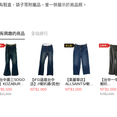
附有鞋盒、袋子等附屬品，會一併展示於商品照。
有興趣的商品
全站排行
台中廣三SOGO
【iFG遠雄台中
【美麗華店】
【台中一中
】KOZABURO/
店】//喇叭褲/其他/
ALLSAINTS/喇叭
喇叭
叭褲/2/
褲/26/as339953r
褲/XL/NZ
$5,500
NT$1,800
NT$1,000
NT$1,000
1PT
$11,000
NT$2,000