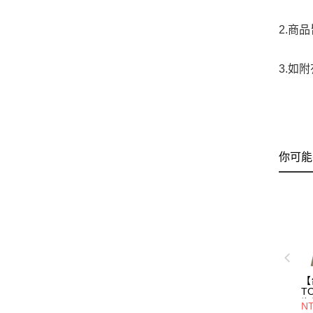
2.商
3.如
你可能
【
T
襯衫
NT