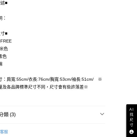
陳述■
明：
尺寸■
 FREE
享後付
 米色
FTEE先享後付」】
素色
先享後付是「在收到商品之後才付款」的支付方式。 讓您購物簡單
棉
心！
：不需註冊會員、不需綁卡、不需儲值。
：只要手機號碼，簡訊認證，即可結帳。
：肩寬:55cm/衣長:76cm/胸寬:53cm/袖長:51cm/ ※
付款
：先確認商品／服務後，再付款。
量及各品牌標準尺寸不同，尺寸會有些許落差※
EE先享後付」結帳流程】
家取貨
方式選擇「AFTEE先享後付」後，將跳轉至「AFTEE先享後
頁面，進行簡訊認證並確認金額後，即可完成結帳。
AI
成立數日內，您將收到繳費通知簡訊。
類 (3)
找
費通知簡訊後14天內，點擊此簡訊中的連結，可透過四大超商
付款
尺
網路銀行／等多元方式進行付款，方視為交易完成。
寸
襯衫
：結帳手續完成當下不需立刻繳費，但若您需要取消訂單，請聯
客服
的店家。未經商家同意取消之訂單仍視為有效，需透過AFTEE
品