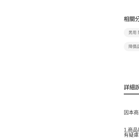
相關
男用
降價
詳細
因本商
1.商
有疑慮