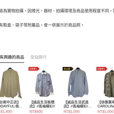
品皆為實物拍攝，因燈光、器材、拍攝環境及商品使用程度不同
附有鞋盒、袋子等附屬品，會一併展示於商品照。
有興趣的商品
全站排行
台南中正店】
【誠品生活板橋
【誠品生活武昌
【徐匯廣
ODAYFUL/長袖
店】//長袖襯衫//
店】//長袖襯衫/其
CAROLIN
//12220430
他/WLGS13-02
HERRER
$1,400
NT$900
NT$1,000
NT$1,000