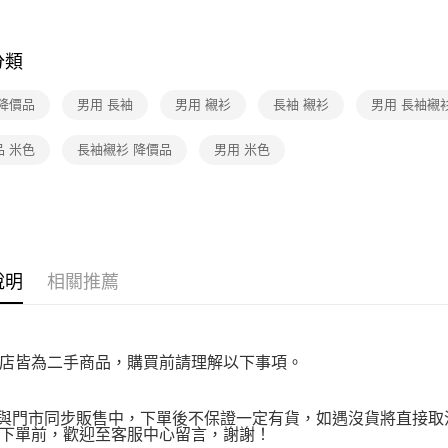
先享後付
付款後7-1
※ 交易是
人氣日系
免運費
是否繳費成
付客戶支
分類
宅配
【注意事
免運費
 降價品
男用 長袖
男用 襯衫
長袖 襯衫
男用 長袖襯
１．透過由
交易，需
求債權轉
品 米色
長袖襯衫 降價品
男用 米色
２．關於
https://aft
３．未成
「AFTE
任。
４．使用「
即時審查
說明
相關推薦
結果請求
５．嚴禁
形，恩沛
動。
店皆為二手商品，購買前請理解以下事項。
品與門市同步販售中，下單後不保證一定有貨，如遇沒貨將直接取消
下單前，歡迎至客服中心留言，謝謝！