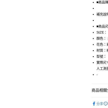
■商品
街口支付
補充說
悠遊付
全盈+PAY
■商品
SIZE：
AFTEE先
顏色：
相關說明
【關於「A
花色：
AFTEE
材質：
便利好安
運送方式
型號：
１．簡單
２．便利
實際尺寸
全家取貨
３．安心
人工測
免運費
【「AFT
-
付款後全
１．於結帳
付」結帳
免運費
２．訂單
商品相關分
３．收到繳
7-11取貨
／ATM／
▎男裝
免運費
※ 請注意
分享
絡購買商品
★全部商