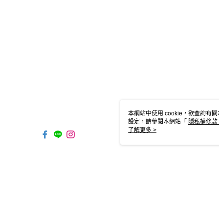
本網站中使用 cookie，欲查詢有關
設定，請參閱本網站「
隱私權條款
使用 cookie。
了解更多 >
TW-MWG1-61-168 Web2.0 D
© 2026 by 台灣極沃股份有限公司