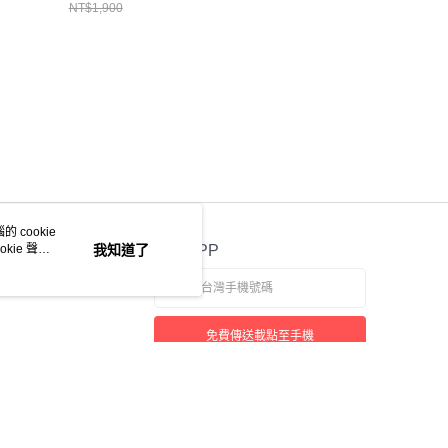
NT$1,900
 cookie
kie 聲明
我知道了
官方APP
免費傳送載點至手機
若接到可疑電話，請洽詢165反詐騙專線
本站最佳瀏覽環境請使用 Google Chrome、Firefox 或 Edge 以上版本