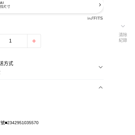
AI
找尺寸
清除
紀錄
送方式
費
次付款
付款
■2342951035570