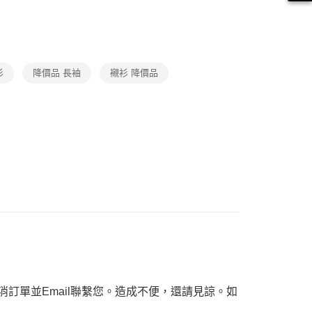
繳納相關費用。
1取貨
否成功請以「AFTEE先享後付 」之結帳頁面顯示為準，若有關於
女裝｜品牌嚴選
功／繳費後需取消欲退款等相關疑問，請聯繫「AFTEE先享後
援中心」
https://netprotections.freshdesk.com/support/home
項】
衫
降價品 長袖
襯衫 降價品
恩沛科技股份有限公司提供之「AFTEE先享後付」服務完成之
依本服務之必要範圍內提供個人資料，並將交易相關給付款項請
讓予恩沛科技股份有限公司。
個人資料處理事宜，請瀏覽以下網址：
ee.tw/terms/#terms3
年的使用者請事先徵得法定代理人或監護人之同意方可使用
E先享後付」，若未經同意申辦者引起之損失，本公司不負相關責
AFTEE先享後付」時，將依據個別帳號之用戶狀況，依本公司
核予不同之上限額度；若仍有額度不足之情形，本公司將視審查
用戶進行身份認證。
一人註冊多個帳號或使用他人資訊註冊。若發現惡意使用之情
科技股份有限公司將有權停止該用戶之使用額度並採取法律行
訂單並Email聯繫您。造成不便，還請見諒。如