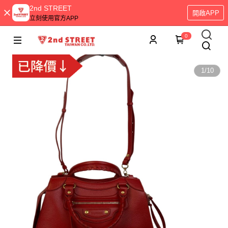
2nd STREET
開啟APP
立刻使用官方APP
0
1
/
10