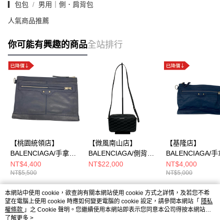
▎包包
男用｜側．肩背包
人氣商品推薦
你可能有興趣的商品
全站排行
【桃園統領店】
【微風南山店】
【基隆店】
BALENCIAGA/手拿
BALENCIAGA/側背
BALENCIAGA/
包//2730224012D538
包//702723 1060.Q
包//2730224222
NT$4,400
NT$22,000
NT$4,000
NT$5,500
NT$5,000
735
663024
147
本網站中使用 cookie，欲查詢有關本網站使用 cookie 方式之詳情，及若您不希
熱門標籤
望在電腦上使用 cookie 時應如何變更電腦的 cookie 設定，請參閱本網站「
隱私
權條款
」之 Cookie 聲明。您繼續使用本網站即表示您同意本公司得按本網站使
用條款之 Cookie 聲明使用 cookie。
了解更多 >