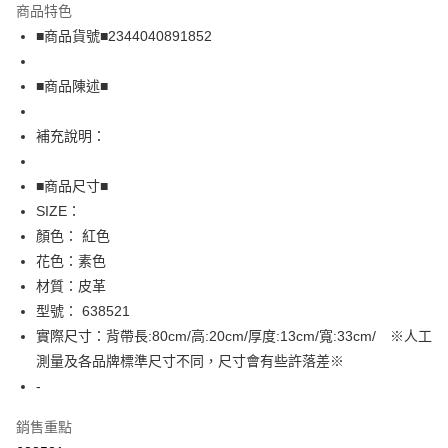
商品特色
Apple Pay
■商品貨號■2344040891852
街口支付
■商品陳述■
悠遊付
補充說明：
全盈+PAY
AFTEE先享後付
■商品尺寸■
相關說明
SIZE：
【關於「AFTEE先享後付」】
顏色： 紅色
AFTEE先享後付是「在收到商品之後才付款」的支付方式。 讓您購物簡單
運送方式
花色：素色
便利好安心！
１．簡單：不需註冊會員、不需綁卡、不需儲值。
全家取貨付款
材質：皮革
２．便利：只要手機號碼，簡訊認證，即可結帳。
型號： 638521
免運費
３．安心：先確認商品／服務後，再付款。
實際尺寸：背帶長:80cm/高:20cm/厚度:13cm/寬:33cm/ ※人工
付款後全家取貨
【「AFTEE先享後付」結帳流程】
測量及各品牌標準尺寸不同，尺寸會有些許落差※
１．於結帳方式選擇「AFTEE先享後付」後，將跳轉至「AFTEE先享後付」
免運費
-
結帳頁面，進行簡訊認證並確認金額後，即可完成結帳。
２．訂單成立數日內，您將收到繳費通知簡訊。
7-11取貨付款
３．收到繳費通知簡訊後14天內，點擊此簡訊中的連結，可透過四大超商／
銷售重點
免運費
ATM／網路銀行／等多元方式進行付款，方視為交易完成。