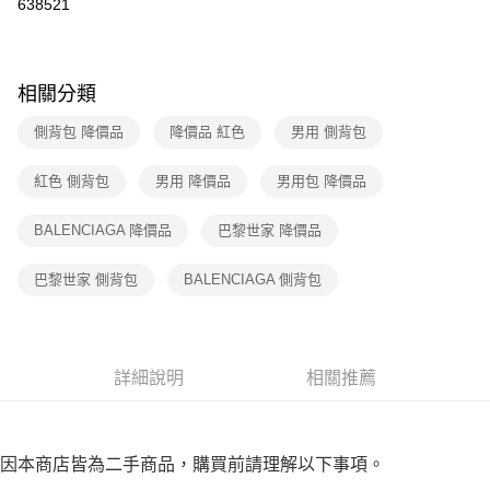
638521
※ 請注意：結帳手續完成當下不需立刻繳費，但若您需要取消訂單，請聯絡
付款後7-11取貨
購買商品的店家。未經商家同意取消之訂單仍視為有效，需透過AFTEE先享
後付繳納相關費用。
免運費
※ 交易是否成功請以「AFTEE先享後付 」之結帳頁面顯示為準，若有關於
相關分類
是否繳費成功／繳費後需取消欲退款等相關疑問，請聯繫「AFTEE先享後付
宅配
客戶支援中心」
https://netprotections.freshdesk.com/support/home
免運費
側背包 降價品
降價品 紅色
男用 側背包
【注意事項】
１．透過由恩沛科技股份有限公司提供之「AFTEE先享後付」服務完成之交
海外宅配
查看運費
紅色 側背包
男用 降價品
男用包 降價品
易，需依本服務之必要範圍內提供個人資料，並將交易相關給付款項請求債
權轉讓予恩沛科技股份有限公司。
２．關於個人資料處理事宜，請瀏覽以下網址：
BALENCIAGA 降價品
巴黎世家 降價品
https://aftee.tw/terms/#terms3
３．未成年的使用者請事先徵得法定代理人或監護人之同意方可使用
巴黎世家 側背包
BALENCIAGA 側背包
「AFTEE先享後付」，若未經同意申辦者引起之損失，本公司不負相關責
任。
４．使用「AFTEE先享後付」時，將依據個別帳號之用戶狀況，依本公司即
時審查核予不同之上限額度；若仍有額度不足之情形，本公司將視審查結果
請求用戶進行身份認證。
詳細說明
相關推薦
５．嚴禁一人註冊多個帳號或使用他人資訊註冊。若發現惡意使用之情形，
恩沛科技股份有限公司將有權停止該用戶之使用額度並採取法律行動。
因本商店皆為二手商品，購買前請理解以下事項。