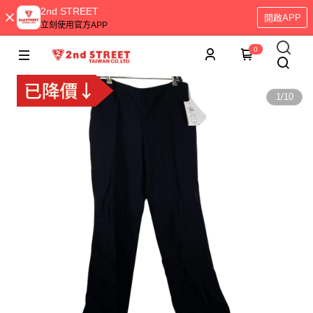
2nd STREET
開啟APP
立刻使用官方APP
0
1
/
10