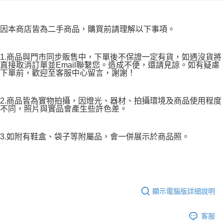
因本商店皆為二手商品，購買前請理解以下事項。
1.商品與門市同步販售中，下單後不保證一定有貨，如遇沒貨將
直接取消訂單並Email聯繫您。造成不便，還請見諒。如有疑慮
下單前，歡迎至客服中心留言，謝謝！
2.商品皆為實物拍攝，因燈光、器材、拍攝環境及商品使用程度
不同，照片與實品會產生些許色差。
3.如附有鞋盒、袋子等附屬品，會一併展示於商品照。
顯示電腦版詳細說明
客服