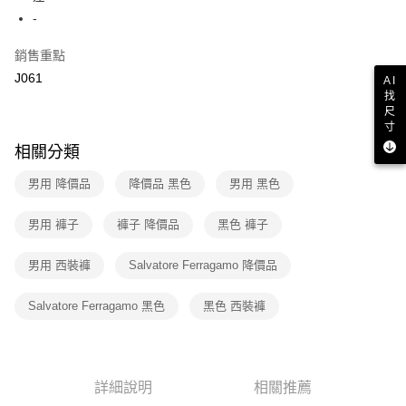
２．訂單成立數日內，您將收到繳費通知簡訊。
-
7-11取貨付款
３．收到繳費通知簡訊後14天內，點擊此簡訊中的連結，可透過四大超商／
免運費
ATM／網路銀行／等多元方式進行付款，方視為交易完成。
銷售重點
※ 請注意：結帳手續完成當下不需立刻繳費，但若您需要取消訂單，請聯絡
J061
付款後7-11取貨
購買商品的店家。未經商家同意取消之訂單仍視為有效，需透過AFTEE先享
AI
後付繳納相關費用。
找
免運費
※ 交易是否成功請以「AFTEE先享後付 」之結帳頁面顯示為準，若有關於
尺
寸
是否繳費成功／繳費後需取消欲退款等相關疑問，請聯繫「AFTEE先享後付
宅配
客戶支援中心」
https://netprotections.freshdesk.com/support/home
相關分類
免運費
【注意事項】
男用 降價品
降價品 黑色
男用 黑色
１．透過由恩沛科技股份有限公司提供之「AFTEE先享後付」服務完成之交
易，需依本服務之必要範圍內提供個人資料，並將交易相關給付款項請求債
男用 褲子
褲子 降價品
黑色 褲子
權轉讓予恩沛科技股份有限公司。
２．關於個人資料處理事宜，請瀏覽以下網址：
https://aftee.tw/terms/#terms3
男用 西裝褲
Salvatore Ferragamo 降價品
３．未成年的使用者請事先徵得法定代理人或監護人之同意方可使用
「AFTEE先享後付」，若未經同意申辦者引起之損失，本公司不負相關責
Salvatore Ferragamo 黑色
黑色 西裝褲
任。
４．使用「AFTEE先享後付」時，將依據個別帳號之用戶狀況，依本公司即
時審查核予不同之上限額度；若仍有額度不足之情形，本公司將視審查結果
請求用戶進行身份認證。
５．嚴禁一人註冊多個帳號或使用他人資訊註冊。若發現惡意使用之情形，
詳細說明
相關推薦
恩沛科技股份有限公司將有權停止該用戶之使用額度並採取法律行動。