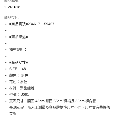
商品編號
超商取貨付款
11261018
LINE Pay
商品特色
Apple Pay
■商品貨號■2346171159467
街口支付
■商品陳述■
悠遊付
補充說明：
全盈+PAY
AFTEE先享後付
■商品尺寸■
相關說明
SIZE： 48
【關於「AFTEE先享後付」】
顏色： 黑色
AFTEE先享後付是「在收到商品之後才付款」的支付方式。 讓您購物簡單
運送方式
花色：素色
便利好安心！
１．簡單：不需註冊會員、不需綁卡、不需儲值。
全家取貨付款
材質：聚酯纖維
２．便利：只要手機號碼，簡訊認證，即可結帳。
型號： J061
免運費
３．安心：先確認商品／服務後，再付款。
實際尺寸：腰圍:43cm/臀圍:55cm/褲襠長:35cm/褲內襠
付款後全家取貨
【「AFTEE先享後付」結帳流程】
長:85cm/ ※人工測量及各品牌標準尺寸不同，尺寸會有些許落
１．於結帳方式選擇「AFTEE先享後付」後，將跳轉至「AFTEE先享後付」
免運費
差※
結帳頁面，進行簡訊認證並確認金額後，即可完成結帳。