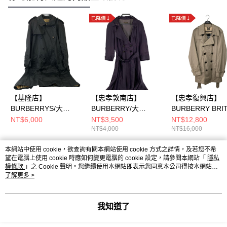
【基隆店】
【忠孝敦南店】
【忠孝復興店】
BURBERRYS/大
BURBERRY/大
BURBERRY BRI
衣/44/B90A
衣/40/1x1797
衣/S/
NT$6,000
NT$3,500
NT$12,800
NT$4,000
NT$16,000
本網站中使用 cookie，欲查詢有關本網站使用 cookie 方式之詳情，及若您不希
熱門標籤
望在電腦上使用 cookie 時應如何變更電腦的 cookie 設定，請參閱本網站「
隱私
權條款
」之 Cookie 聲明。您繼續使用本網站即表示您同意本公司得按本網站使
用條款之 Cookie 聲明使用 cookie。
了解更多 >
我知道了