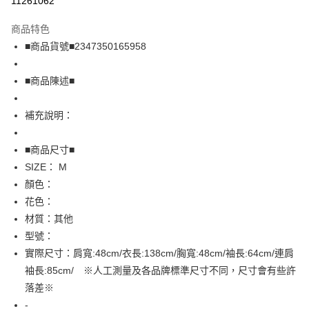
11261062
LINE Pay
商品特色
Apple Pay
■商品貨號■2347350165958
街口支付
■商品陳述■
悠遊付
補充說明：
全盈+PAY
AFTEE先享後付
■商品尺寸■
相關說明
SIZE： M
【關於「AFTEE先享後付」】
顏色：
AFTEE先享後付是「在收到商品之後才付款」的支付方式。 讓您購物簡單
運送方式
花色：
便利好安心！
１．簡單：不需註冊會員、不需綁卡、不需儲值。
全家取貨付款
材質：其他
２．便利：只要手機號碼，簡訊認證，即可結帳。
型號：
免運費
３．安心：先確認商品／服務後，再付款。
實際尺寸：肩寬:48cm/衣長:138cm/胸寬:48cm/袖長:64cm/連肩
付款後全家取貨
【「AFTEE先享後付」結帳流程】
袖長:85cm/ ※人工測量及各品牌標準尺寸不同，尺寸會有些許
１．於結帳方式選擇「AFTEE先享後付」後，將跳轉至「AFTEE先享後付」
免運費
落差※
結帳頁面，進行簡訊認證並確認金額後，即可完成結帳。
２．訂單成立數日內，您將收到繳費通知簡訊。
-
7-11取貨付款