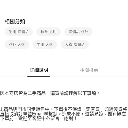
３．收到繳費通知簡訊後14天內，點擊此簡訊中的連結，可透過四大超商／
免運費
ATM／網路銀行／等多元方式進行付款，方視為交易完成。
※ 請注意：結帳手續完成當下不需立刻繳費，但若您需要取消訂單，請聯絡
付款後7-11取貨
購買商品的店家。未經商家同意取消之訂單仍視為有效，需透過AFTEE先享
相關分類
後付繳納相關費用。
免運費
※ 交易是否成功請以「AFTEE先享後付 」之結帳頁面顯示為準，若有關於
男用 降價品
秋冬 男用
降價品 秋冬
是否繳費成功／繳費後需取消欲退款等相關疑問，請聯繫「AFTEE先享後付
宅配
客戶支援中心」
https://netprotections.freshdesk.com/support/home
免運費
秋冬 大衣
男用 大衣
大衣 降價品
【注意事項】
１．透過由恩沛科技股份有限公司提供之「AFTEE先享後付」服務完成之交
易，需依本服務之必要範圍內提供個人資料，並將交易相關給付款項請求債
權轉讓予恩沛科技股份有限公司。
２．關於個人資料處理事宜，請瀏覽以下網址：
詳細說明
相關推薦
https://aftee.tw/terms/#terms3
３．未成年的使用者請事先徵得法定代理人或監護人之同意方可使用
「AFTEE先享後付」，若未經同意申辦者引起之損失，本公司不負相關責
任。
因本商店皆為二手商品，購買前請理解以下事項。
４．使用「AFTEE先享後付」時，將依據個別帳號之用戶狀況，依本公司即
時審查核予不同之上限額度；若仍有額度不足之情形，本公司將視審查結果
請求用戶進行身份認證。
1.商品與門市同步販售中，下單後不保證一定有貨，如遇沒貨將
５．嚴禁一人註冊多個帳號或使用他人資訊註冊。若發現惡意使用之情形，
直接取消訂單並Email聯繫您。造成不便，還請見諒。如有疑慮
恩沛科技股份有限公司將有權停止該用戶之使用額度並採取法律行動。
下單前，歡迎至客服中心留言，謝謝！