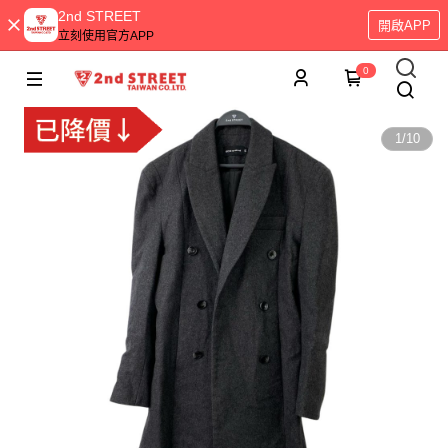
2nd STREET
開啟APP
立刻使用官方APP
0
1
/
10