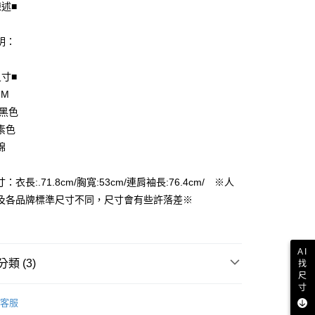
陳述■
明：
尺寸■
 M
享後付
 黑色
FTEE先享後付」】
素色
先享後付是「在收到商品之後才付款」的支付方式。 讓您購物簡單
棉
心！
：不需註冊會員、不需綁卡、不需儲值。
：只要手機號碼，簡訊認證，即可結帳。
：衣長:.71.8cm/胸寬:53cm/連肩袖長:76.4cm/ ※人
付款
：先確認商品／服務後，再付款。
及各品牌標準尺寸不同，尺寸會有些許落差※
EE先享後付」結帳流程】
家取貨
方式選擇「AFTEE先享後付」後，將跳轉至「AFTEE先享後
頁面，進行簡訊認證並確認金額後，即可完成結帳。
AI
成立數日內，您將收到繳費通知簡訊。
類 (3)
找
費通知簡訊後14天內，點擊此簡訊中的連結，可透過四大超商
付款
尺
網路銀行／等多元方式進行付款，方視為交易完成。
寸
長袖上衣
：結帳手續完成當下不需立刻繳費，但若您需要取消訂單，請聯
客服
的店家。未經商家同意取消之訂單仍視為有效，需透過AFTEE
品