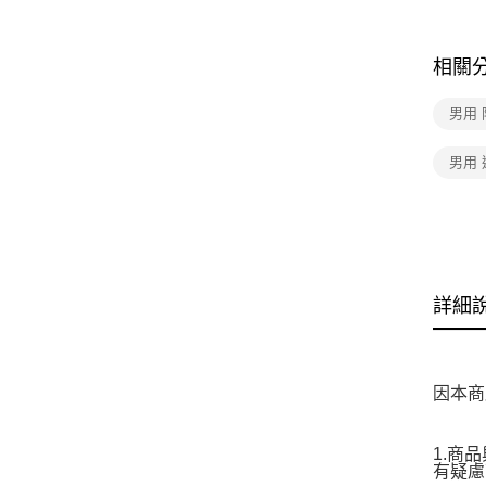
相關
男用
男用
詳細
因本商
1.商
有疑慮