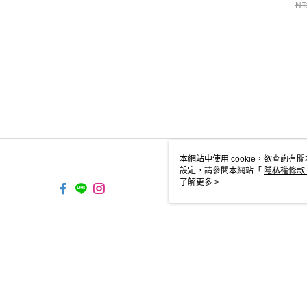
/
NT
本網站中使用 cookie，欲查詢有關
設定，請參閱本網站「
隱私權條款
使用 cookie。
了解更多 >
TW-MWG1-61-99 Web2.0 De
© 2026 by 台灣極沃股份有限公司