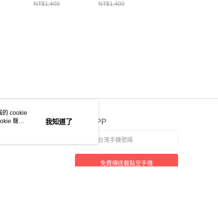
NT$1,400
NT$1,400
NT$1,800
 cookie
kie 聲明
我知道了
官方APP
免費傳送載點至手機
若接到可疑電話，請洽詢165反詐騙專線
本站最佳瀏覽環境請使用 Google Chrome、Firefox 或 Edge 以上版本