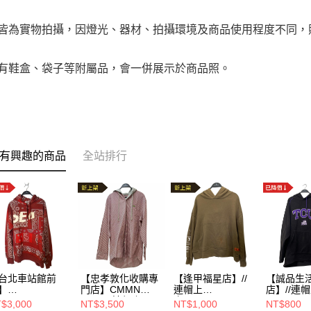
品皆為實物拍攝，因燈光、器材、拍攝環境及商品使用程度不同
附有鞋盒、袋子等附屬品，會一併展示於商品照。
有興趣的商品
全站排行
台北車站館前
【忠孝敦化收購專
【逢甲福星店】//
【誠品生
】
門店】CMMN
連帽上
店】//連帽
YAGIHIDETAKA
SWDN/連帽上
衣/M//234406058
$3,000
NT$3,500
NT$1,000
NT$800