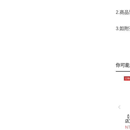
2.商
3.如
你可能
【
店
MI
NT