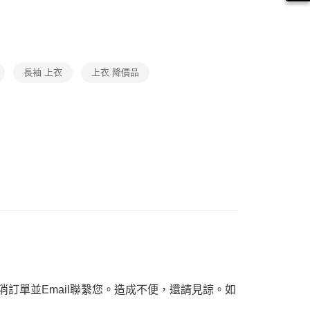
繳納相關費用。
1取貨
否成功請以「AFTEE先享後付 」之結帳頁面顯示為準，若有關於
ax 50% off
功／繳費後需取消欲退款等相關疑問，請聯繫「AFTEE先享後
援中心」
https://netprotections.freshdesk.com/support/home
項】
長袖 上衣
上衣 降價品
恩沛科技股份有限公司提供之「AFTEE先享後付」服務完成之
依本服務之必要範圍內提供個人資料，並將交易相關給付款項請
讓予恩沛科技股份有限公司。
個人資料處理事宜，請瀏覽以下網址：
ee.tw/terms/#terms3
年的使用者請事先徵得法定代理人或監護人之同意方可使用
E先享後付」，若未經同意申辦者引起之損失，本公司不負相關責
AFTEE先享後付」時，將依據個別帳號之用戶狀況，依本公司
核予不同之上限額度；若仍有額度不足之情形，本公司將視審查
用戶進行身份認證。
一人註冊多個帳號或使用他人資訊註冊。若發現惡意使用之情
科技股份有限公司將有權停止該用戶之使用額度並採取法律行
訂單並Email聯繫您。造成不便，還請見諒。如