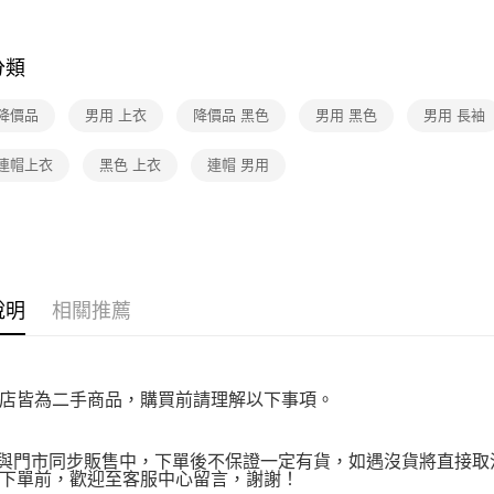
先享後付
付款後7-1
※ 交易是
★降價專區⬇M
免運費
是否繳費成
付客戶支
分類
宅配
【注意事
免運費
 降價品
男用 上衣
降價品 黑色
男用 黑色
男用 長袖
１．透過由
交易，需
求債權轉
 連帽上衣
黑色 上衣
連帽 男用
２．關於
https://aft
３．未成
「AFTE
任。
４．使用「
即時審查
說明
相關推薦
結果請求
５．嚴禁
形，恩沛
動。
店皆為二手商品，購買前請理解以下事項。
品與門市同步販售中，下單後不保證一定有貨，如遇沒貨將直接取消
下單前，歡迎至客服中心留言，謝謝！