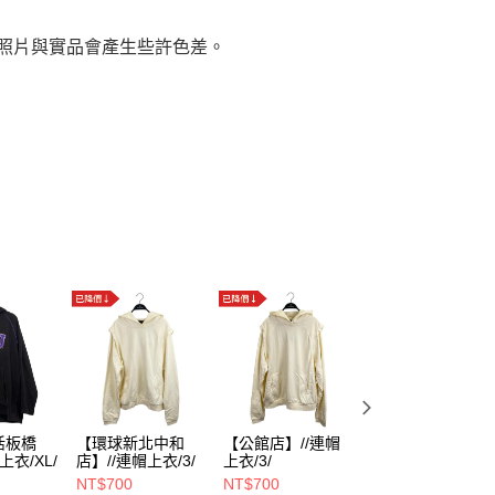
，照片與實品會產生些許色差。
活板橋
【環球新北中和
【公館店】//連帽
【誠品生活武昌
上衣/XL/
店】//連帽上衣/3/
上衣/3/
店】//連帽上衣/2/
NT$700
NT$700
NT$1,400