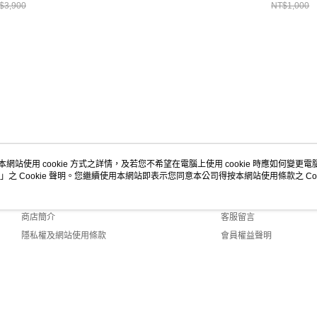
連帽上衣//
衣/50/
0439
$3,900
NT$1,000
本網站使用 cookie 方式之詳情，及若您不希望在電腦上使用 cookie 時應如何變更電腦的
」之 Cookie 聲明。您繼續使用本網站即表示您同意本公司得按本網站使用條款之 Coo
關於我們
客服資訊
品牌故事
購物說明
商店簡介
客服留言
隱私權及網站使用條款
會員權益聲明
聯絡我們
fault (TW)