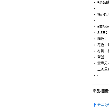
■商品
街口支付
補充說
悠遊付
全盈+PAY
■商品
SIZE：
AFTEE先
顏色：
相關說明
【關於「A
花色：
AFTEE
材質：
便利好安
運送方式
型號：
１．簡單
２．便利
實際尺寸
全家取貨
３．安心
工測量
免運費
【「AFT
-
付款後全
１．於結帳
付」結帳
免運費
２．訂單
商品相關分
３．收到繳
7-11取貨
／ATM／
▎男裝
免運費
※ 請注意
分享
絡購買商品
★全部商