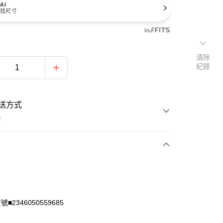
AI
找尺寸
清除
紀錄
送方式
費
次付款
付款
■2346050559685