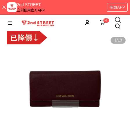
2nd STREET
開啟APP
立刻使用官方APP
0
1
/
10