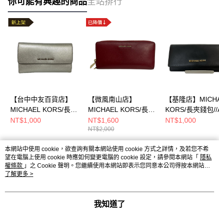
你可能有興趣的商品
全站排行
【台中中友百貨店】
【微風南山店】
【基隆店】MICHA
MICHAEL KORS/長夾
MICHAEL KORS/長夾
KORS/長夾錢包//A
錢包//M-1811
錢包//32S5GTVE9L
1908
NT$1,000
NT$1,600
NT$1,000
NT$2,000
本網站中使用 cookie，欲查詢有關本網站使用 cookie 方式之詳情，及若您不希
熱門標籤
望在電腦上使用 cookie 時應如何變更電腦的 cookie 設定，請參閱本網站「
隱私
權條款
」之 Cookie 聲明。您繼續使用本網站即表示您同意本公司得按本網站使
用條款之 Cookie 聲明使用 cookie。
了解更多 >
我知道了