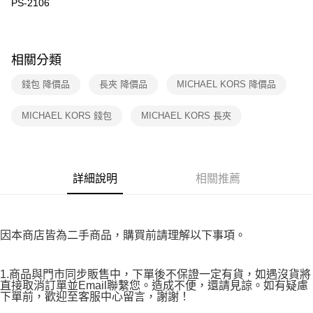
PS-2106
※ 請注意：結帳手續完成當下不需立刻繳費，但若您需要取消訂單，請聯絡
付款後7-11取貨
購買商品的店家。未經商家同意取消之訂單仍視為有效，需透過AFTEE先享
後付繳納相關費用。
免運費
※ 交易是否成功請以「AFTEE先享後付 」之結帳頁面顯示為準，若有關於
相關分類
是否繳費成功／繳費後需取消欲退款等相關疑問，請聯繫「AFTEE先享後付
宅配
客戶支援中心」
https://netprotections.freshdesk.com/support/home
免運費
錢包 降價品
長夾 降價品
MICHAEL KORS 降價品
【注意事項】
１．透過由恩沛科技股份有限公司提供之「AFTEE先享後付」服務完成之交
MICHAEL KORS 錢包
MICHAEL KORS 長夾
易，需依本服務之必要範圍內提供個人資料，並將交易相關給付款項請求債
權轉讓予恩沛科技股份有限公司。
２．關於個人資料處理事宜，請瀏覽以下網址：
https://aftee.tw/terms/#terms3
３．未成年的使用者請事先徵得法定代理人或監護人之同意方可使用
詳細說明
相關推薦
「AFTEE先享後付」，若未經同意申辦者引起之損失，本公司不負相關責
任。
４．使用「AFTEE先享後付」時，將依據個別帳號之用戶狀況，依本公司即
時審查核予不同之上限額度；若仍有額度不足之情形，本公司將視審查結果
因本商店皆為二手商品，購買前請理解以下事項。
請求用戶進行身份認證。
５．嚴禁一人註冊多個帳號或使用他人資訊註冊。若發現惡意使用之情形，
恩沛科技股份有限公司將有權停止該用戶之使用額度並採取法律行動。
1.商品與門市同步販售中，下單後不保證一定有貨，如遇沒貨將
直接取消訂單並Email聯繫您。造成不便，還請見諒。如有疑慮
下單前，歡迎至客服中心留言，謝謝！