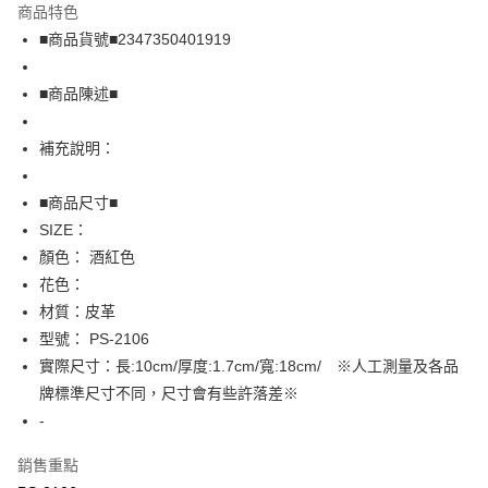
商品特色
Apple Pay
■商品貨號■2347350401919
街口支付
■商品陳述■
悠遊付
補充說明：
全盈+PAY
AFTEE先享後付
■商品尺寸■
相關說明
SIZE：
【關於「AFTEE先享後付」】
顏色： 酒紅色
AFTEE先享後付是「在收到商品之後才付款」的支付方式。 讓您購物簡單
運送方式
花色：
便利好安心！
１．簡單：不需註冊會員、不需綁卡、不需儲值。
全家取貨付款
材質：皮革
２．便利：只要手機號碼，簡訊認證，即可結帳。
型號： PS-2106
免運費
３．安心：先確認商品／服務後，再付款。
實際尺寸：長:10cm/厚度:1.7cm/寬:18cm/ ※人工測量及各品
付款後全家取貨
【「AFTEE先享後付」結帳流程】
牌標準尺寸不同，尺寸會有些許落差※
１．於結帳方式選擇「AFTEE先享後付」後，將跳轉至「AFTEE先享後付」
免運費
-
結帳頁面，進行簡訊認證並確認金額後，即可完成結帳。
２．訂單成立數日內，您將收到繳費通知簡訊。
7-11取貨付款
３．收到繳費通知簡訊後14天內，點擊此簡訊中的連結，可透過四大超商／
銷售重點
免運費
ATM／網路銀行／等多元方式進行付款，方視為交易完成。