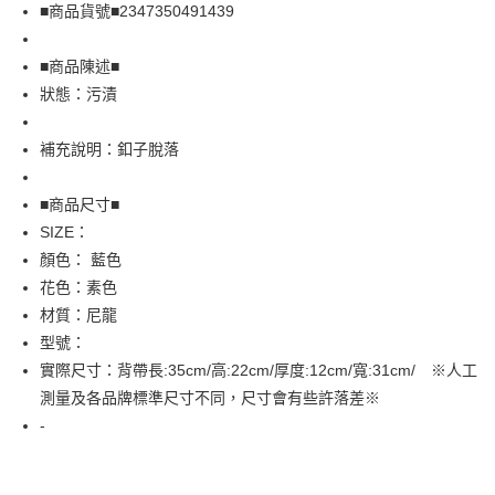
Apple Pay
■商品貨號■2347350491439
街口支付
■商品陳述■
悠遊付
狀態：污漬
全盈+PAY
補充說明：釦子脫落
AFTEE先享後付
相關說明
■商品尺寸■
【關於「AFTEE先享後付」】
SIZE：
AFTEE先享後付是「在收到商品之後才付款」的支付方式。 讓您購物簡單
運送方式
顏色： 藍色
便利好安心！
１．簡單：不需註冊會員、不需綁卡、不需儲值。
全家取貨付款
花色：素色
２．便利：只要手機號碼，簡訊認證，即可結帳。
材質：尼龍
免運費
３．安心：先確認商品／服務後，再付款。
型號：
付款後全家取貨
【「AFTEE先享後付」結帳流程】
實際尺寸：背帶長:35cm/高:22cm/厚度:12cm/寬:31cm/ ※人工
１．於結帳方式選擇「AFTEE先享後付」後，將跳轉至「AFTEE先享後付」
免運費
測量及各品牌標準尺寸不同，尺寸會有些許落差※
結帳頁面，進行簡訊認證並確認金額後，即可完成結帳。
２．訂單成立數日內，您將收到繳費通知簡訊。
-
7-11取貨付款
３．收到繳費通知簡訊後14天內，點擊此簡訊中的連結，可透過四大超商／
免運費
ATM／網路銀行／等多元方式進行付款，方視為交易完成。
※ 請注意：結帳手續完成當下不需立刻繳費，但若您需要取消訂單，請聯絡