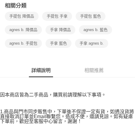
付款後7-11取貨
購買商品的店家。未經商家同意取消之訂單仍視為有效，需透過AFTEE先享
相關分類
後付繳納相關費用。
免運費
※ 交易是否成功請以「AFTEE先享後付 」之結帳頁面顯示為準，若有關於
手提包 降價品
手提包 手拿
手提包 藍色
是否繳費成功／繳費後需取消欲退款等相關疑問，請聯繫「AFTEE先享後付
宅配
客戶支援中心」
https://netprotections.freshdesk.com/support/home
免運費
agnes b. 降價品
手拿 降價品
agnes b. 藍色
【注意事項】
１．透過由恩沛科技股份有限公司提供之「AFTEE先享後付」服務完成之交
agnes b. 手提包
手拿 藍色
手拿 agnes b.
易，需依本服務之必要範圍內提供個人資料，並將交易相關給付款項請求債
權轉讓予恩沛科技股份有限公司。
２．關於個人資料處理事宜，請瀏覽以下網址：
https://aftee.tw/terms/#terms3
３．未成年的使用者請事先徵得法定代理人或監護人之同意方可使用
詳細說明
相關推薦
「AFTEE先享後付」，若未經同意申辦者引起之損失，本公司不負相關責
任。
４．使用「AFTEE先享後付」時，將依據個別帳號之用戶狀況，依本公司即
時審查核予不同之上限額度；若仍有額度不足之情形，本公司將視審查結果
請求用戶進行身份認證。
因本商店皆為二手商品，購買前請理解以下事項。
５．嚴禁一人註冊多個帳號或使用他人資訊註冊。若發現惡意使用之情形，
恩沛科技股份有限公司將有權停止該用戶之使用額度並採取法律行動。
1.商品與門市同步販售中，下單後不保證一定有貨，如遇沒貨將
直接取消訂單並Email聯繫您。造成不便，還請見諒。如有疑慮
下單前，歡迎至客服中心留言，謝謝！