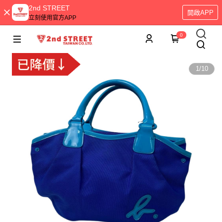
2nd STREET
開啟APP
立刻使用官方APP
0
1
/
10